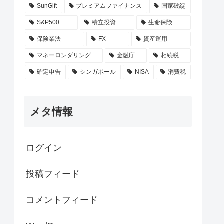
SunGift
プレミアムファイナンス
国家破綻
S&P500
積立投資
生命保険
保険業法
FX
資産運用
マネーロンダリング
金融庁
相続税
確定申告
シンガポール
NISA
消費税
メタ情報
ログイン
投稿フィード
コメントフィード