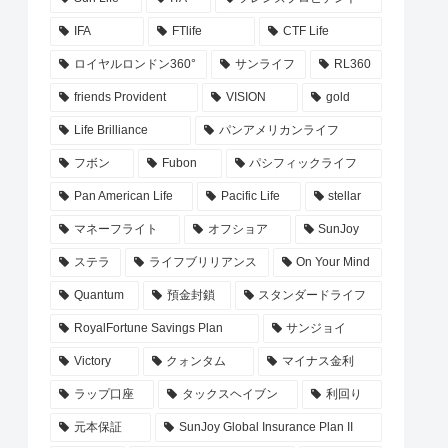
IFA
FTlife
CTF Life
ロイヤルロンドン360°
サンライフ
RL360
friends Provident
VISION
gold
Life Brilliance
パンアメリカンライフ
フボン
Fubon
パシフィックライフ
Pan American Life
Pacific Life
stellar
マネーフライト
オフショア
SunJoy
ステラ
ライフブリリアンス
On Your Mind
Quantum
預金封鎖
スタンダードライフ
RoyalFortune Savings Plan
サンジョイ
Victory
クォンタム
マイナス金利
ラップ口座
タックスヘイブン
利回り
元本保証
SunJoy Global Insurance Plan II