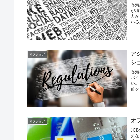
香港
が積
人が
いる
ア
オフショア
シ
香港
バイ
い。
前を
オ
オフショア
JC
えな