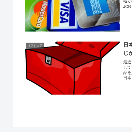
積立
JC
日
オフショア
じ
最近
して
品を
日本