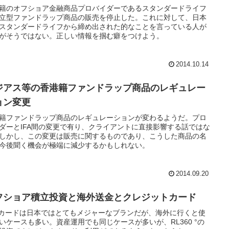
籍のオフショア金融商品プロバイダーであるスタンダードライフ
立型ファンドラップ商品の販売を停止した。これに対して、日本
スタンダードライフから締め出された的なことを言っている人が
がそうではない。正しい情報を掴む癖をつけよう。
2014.10.14
ジアス等の香港籍ファンドラップ商品のレギュレー
ョン変更
籍ファンドラップ商品のレギュレーションが変わるようだ。プロ
ダーとIFA間の変更で有り、クライアントに直接影響する話ではな
しかし、この変更は販売に関するものであり、こうした商品の名
今後聞く機会が極端に減少するかもしれない。
2014.09.20
フショア積立投資と海外送金とクレジットカード
Bカードは日本ではとてもメジャーなブランだが、海外に行くと使
いケースも多い。資産運用でも同じケースが多いが、RL360 °の