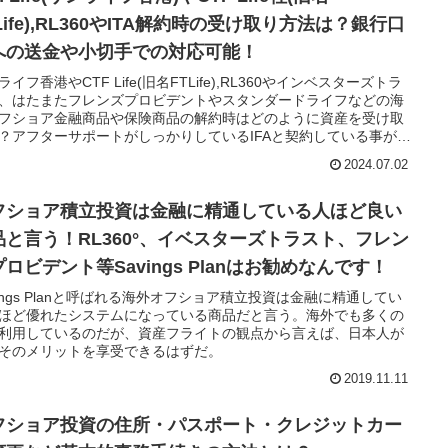
Life),RL360やITA解約時の受け取り方法は？銀行口
への送金や小切手での対応可能！
ライフ香港やCTF Life(旧名FTLife),RL360やインベスターズトラ
、はたまたフレンズプロビデントやスタンダードライフなどの海
フショア金融商品や保険商品の解約時はどのように資産を受け取
？アフターサポートがしっかりしているIFAと契約している事が重
2024.07.02
フショア積立投資は金融に精通している人ほど良い
品と言う！RL360°、イベスターズトラスト、フレン
ロビデント等Savings Planはお勧めなんです！
vings Planと呼ばれる海外オフショア積立投資は金融に精通してい
ほど優れたシステムになっている商品だと言う。海外でも多くの
利用しているのだが、資産フライトの観点から言えば、日本人が
そのメリットを享受できるはずだ。
2019.11.11
フショア投資の住所・パスポート・クレジットカー