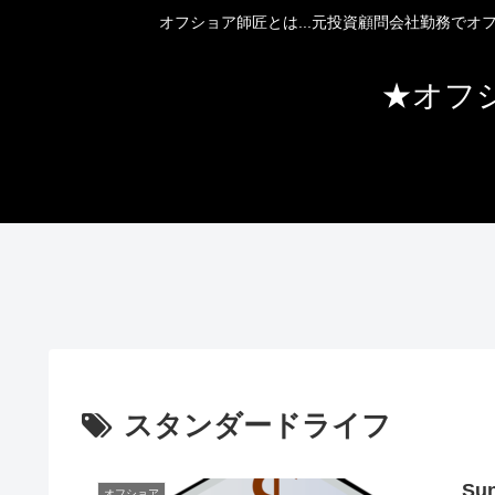
オフショア師匠とは...元投資顧問会社勤務で
★オフ
スタンダードライフ
Su
オフショア