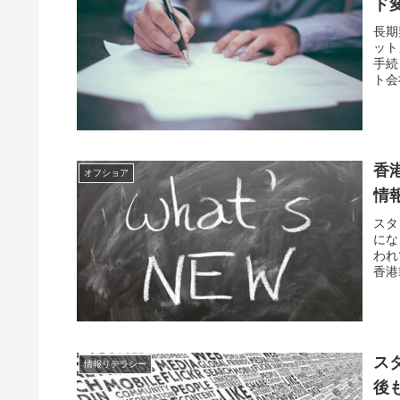
ド
長期
ット
手続
ト会
香港
オフショア
情
スタ
にな
われ
香港
ス
情報リテラシー
後