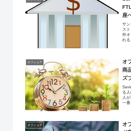
FT
座
サン
スト
外オ
れる
要！
オ
オフショア
商
ズプ
Sa
る人
人が
一番
オ
オフショア