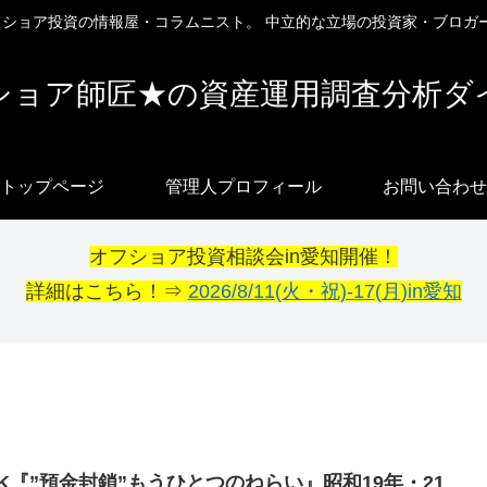
オフショア投資の情報屋・コラムニスト。 中立的な立場の投資家・ブロガ
ショア師匠★の資産運用調査分析ダ
トップページ
管理人プロフィール
お問い合わせ
オフショア投資相談会in愛知開催！
詳細はこちら！⇒
2026/8/11(火・祝)-17(月)in愛知
HK『”預金封鎖”もうひとつのねらい』昭和19年・21