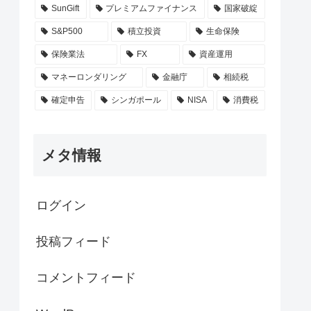
SunGift
プレミアムファイナンス
国家破綻
S&P500
積立投資
生命保険
保険業法
FX
資産運用
マネーロンダリング
金融庁
相続税
確定申告
シンガポール
NISA
消費税
メタ情報
ログイン
投稿フィード
コメントフィード