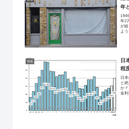
年
19
年2
が組
よう
日
国債
程
日本
と絶
か？
金利