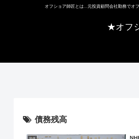
オフショア師匠とは...元投資顧問会社勤務で
★オフ
債務残高
N
国債