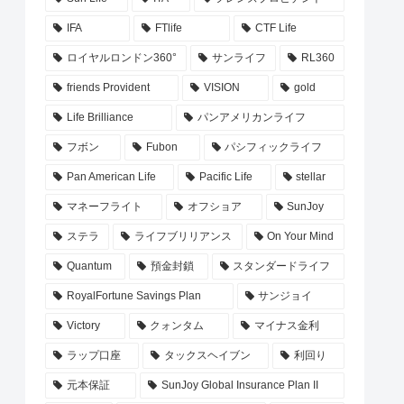
IFA
FTlife
CTF Life
ロイヤルロンドン360°
サンライフ
RL360
friends Provident
VISION
gold
Life Brilliance
パンアメリカンライフ
フボン
Fubon
パシフィックライフ
Pan American Life
Pacific Life
stellar
マネーフライト
オフショア
SunJoy
ステラ
ライフブリリアンス
On Your Mind
Quantum
預金封鎖
スタンダードライフ
RoyalFortune Savings Plan
サンジョイ
Victory
クォンタム
マイナス金利
ラップ口座
タックスヘイブン
利回り
元本保証
SunJoy Global Insurance Plan II