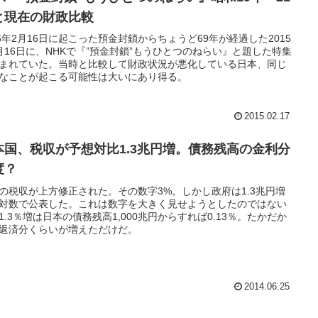
と現在の財政比較
46年2月16日に起こった預金封鎖からちょうど69年が経過した2015
月16日に、NHKで『”預金封鎖”もうひとつのねらい』と題した特集
まれていた。当時と比較して財政状況が悪化している日本、同じ
なことが起こる可能性は大いにあり得る。
2015.02.17
本国、税収が予想対比1.3兆円増。債務残高の金利分
度？
の税収が上方修正された。その数字3%。しかし政府は1.3兆円増
対数で公表した。これは数字を大きく見せようとしたのではない
1.3％増は日本の債務残高1,000兆円からすれば0.13％。たかだか
返済分くらいが増えただけだ。
2014.06.25