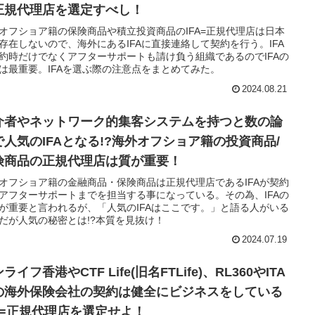
正規代理店を選定すべし！
オフショア籍の保険商品や積立投資商品のIFA=正規代理店は日本
存在しないので、海外にあるIFAに直接連絡して契約を行う。IFA
約時だけでなくアフターサポートも請け負う組織であるのでIFAの
は最重要。IFAを選ぶ際の注意点をまとめてみた。
2024.08.21
介者やネットワーク的集客システムを持つと数の論
で人気のIFAとなる!?海外オフショア籍の投資商品/
険商品の正規代理店は質が重要！
オフショア籍の金融商品・保険商品は正規代理店であるIFAが契約
アフターサポートまでを担当する事になっている。その為、IFAの
が重要と言われるが、「人気のIFAはここです。」と語る人がいる
だが人気の秘密とは!?本質を見抜け！
2024.07.19
ライフ香港やCTF Life(旧名FTLife)、RL360やITA
の海外保険会社の契約は健全にビジネスをしている
FA=正規代理店を選定せよ！