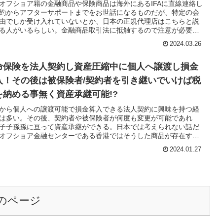
オフショア籍の金融商品や保険商品は海外にあるIFAに直線連絡し
約からアフターサポートまでをお世話になるものだが、特定の会
由でしか受け入れていないとか、日本の正規代理店はこちらと説
る人がいるらしい。金融商品取引法に抵触するので注意が必要
2024.03.26
命保険を法人契約し資産圧縮中に個人へ譲渡し損金
入！その後は被保険者/契約者を引き継いでいけば税
を納める事無く資産承継可能!?
から個人への譲渡可能で損金算入できる法人契約に興味を持つ経
は多い。その後、契約者や被保険者が何度も変更が可能であれ
子子孫孫に亘って資産承継ができる。日本では考えられない話だ
オフショア金融センターである香港ではそうした商品が存在す
2024.01.27
のページ