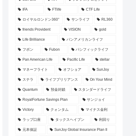
IFA
FTlife
CTF Life
ロイヤルロンドン360°
サンライフ
RL360
friends Provident
VISION
gold
Life Brilliance
パンアメリカンライフ
フボン
Fubon
パシフィックライフ
Pan American Life
Pacific Life
stellar
マネーフライト
オフショア
SunJoy
ステラ
ライフブリリアンス
On Your Mind
Quantum
預金封鎖
スタンダードライフ
RoyalFortune Savings Plan
サンジョイ
Victory
クォンタム
マイナス金利
ラップ口座
タックスヘイブン
利回り
元本保証
SunJoy Global Insurance Plan II