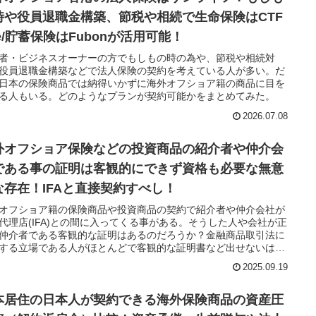
時や役員退職金構築、節税や相続で生命保険はCTF
fe/貯蓄保険はFubonが活用可能！
者・ビジネスオーナーの方でもしもの時の為や、節税や相続対
役員退職金構築などで法人保険の契約を考えている人が多い。だ
日本の保険商品では納得いかずに海外オフショア籍の商品に目を
る人もいる。どのようなプランが契約可能かをまとめてみた。
2026.07.08
外オフショア保険などの投資商品の紹介者や仲介会
である事の証明は客観的にできず資格も必要な無意
な存在！IFAと直接契約すべし！
オフショア籍の保険商品や投資商品の契約で紹介者や仲介会社が
代理店(IFA)との間に入ってくる事がある。そうした人や会社が正
仲介者である客観的な証明はあるのだろうか？金融商品取引法に
する立場である人がほとんどで客観的な証明書など出せないはず
2025.09.19
本居住の日本人が契約できる海外保険商品の資産圧