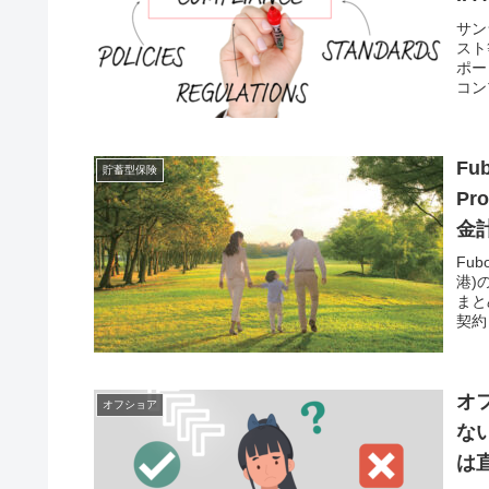
サン
スト
ポー
コン
Fu
貯蓄型保険
Pr
金
Fub
港)の
まと
契約
ン。
オ
オフショア
な
は