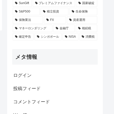
SunGift
プレミアムファイナンス
国家破綻
S&P500
積立投資
生命保険
保険業法
FX
資産運用
マネーロンダリング
金融庁
相続税
確定申告
シンガポール
NISA
消費税
メタ情報
ログイン
投稿フィード
コメントフィード