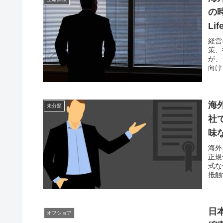
の
Li
経営
策、
が、
向け
海
未分類
社
味
海外
正規
式な
抵触
だ。
日
オフショア