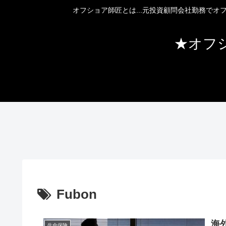
オフショア師匠とは...元投資顧問会社勤務で
★オフ
Fubon
海
生命保険