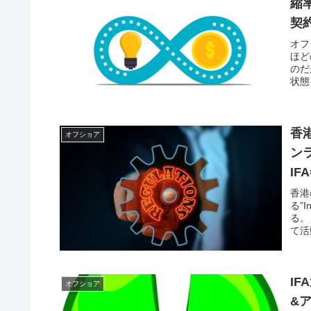
縮
契
オフ
ほど
のだ
状態
人も
香
オフショア
ン
I
香港
る”
る。
て活
る。
I
オフショア
&