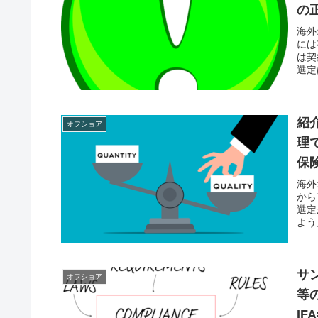
の
海外
には
は契
選定
紹
オフショア
理
保
海外
から
選定
よう
サン
オフショア
等
I