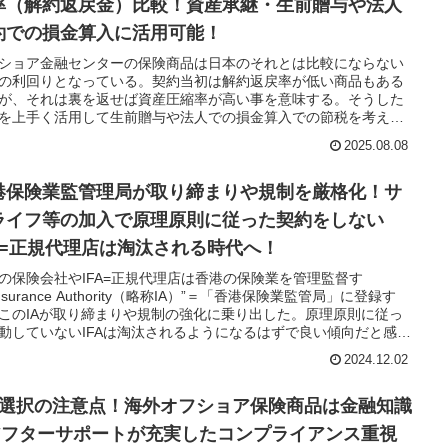
率（解約返戻金）比較！資産承継・生前贈与や法人
約での損金算入に活用可能！
ショア金融センターの保険商品は日本のそれとは比較にならない
の利回りとなっている。契約当初は解約返戻率が低い商品もある
が、それは裏を返せば資産圧縮率が高い事を意味する。そうした
を上手く活用して生前贈与や法人での損金算入での節税を考える
いる。
2025.08.08
港保険業監管理局が取り締まりや規制を厳格化！サ
ライフ等の加入で原理原則に従った契約をしない
FA=正規代理店は淘汰される時代へ！
の保険会社やIFA=正規代理店は香港の保険業を管理監督す
Insurance Authority（略称IA）”＝「香港保険業監管局」に登録す
このIAが取り締まりや規制の強化に乗り出した。原理原則に従っ
動していないIFAは淘汰されるようになるはずで良い傾向だと感じ
2024.12.02
FA選択の注意点！海外オフショア保険商品は金融知識
アフターサポートが充実したコンプライアンス重視