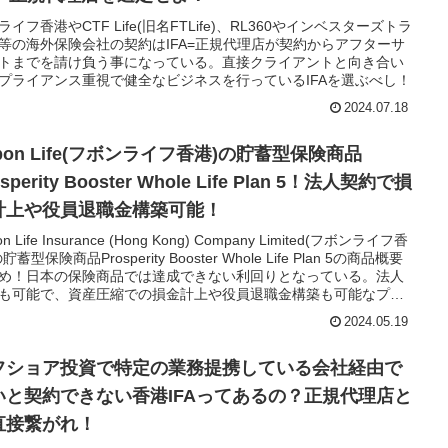
ライフ香港やCTF Life(旧名FTLife)、RL360やインベスターズトラ
等の海外保険会社の契約はIFA=正規代理店が契約からアフターサ
トまでを請け負う事になっている。直接クライアントと向き合い
プライアンス重視で健全なビジネスを行っているIFAを選ぶべし！
2024.07.18
bon Life(フボンライフ香港)の貯蓄型保険商品
osperity Booster Whole Life Plan 5！法人契約で損
計上や役員退職金構築可能！
on Life Insurance (Hong Kong) Company Limited(フボンライフ香
貯蓄型保険商品Prosperity Booster Whole Life Plan 5の商品概要
め！日本の保険商品では達成できない利回りとなっている。法人
も可能で、資産圧縮での損金計上や役員退職金構築も可能なプラ
2024.05.19
フショア投資で特定の業務提携している会社経由で
いと契約できない香港IFAってあるの？正規代理店と
直接繋がれ！