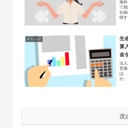
海外
て契
社経
明す
だ。
生
オフショア
算
金
法人
営者
ば、
が、
る。
次