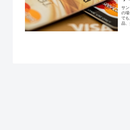
サン
の場
でも
品、