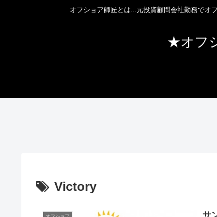
オフショア師匠とは...元投資顧問会社勤務で
★オフ
Victory
サン
オフショア