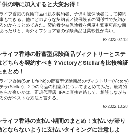
子供の時に加入すると大変お得！
ライフ香港の保険商品は親を契約者、子供を被保険者にして契約
事もできる。他にどのような契約者／被保険者の関係性で契約が
るのかをまとめてみた。契約者や被保険者を何度も変更可能な商
あったりと、海外オフショア籍の保険商品は柔軟性が高い。
2023.02.13
ンライフ香港の貯蓄型保険商品ヴィクトリーとステ
どちらを契約すべき？VictoryとStellarを比較検証
たまとめ！
ライフ香港(Sun Life hk)の貯蓄型保険商品のヴィクトリー(Victory)
テラ(Stellar)、2つの商品の相違点についてまとめてみた。最終的
ちらが良いかは、正規代理店=IFAに直接連絡して、相談しながら
るのがベストな方法と言える。
2022.10.28
ンライフ香港の支払い期間のまとめ！支払いが滞り
効とならないように支払いタイミングに注意しよ
！