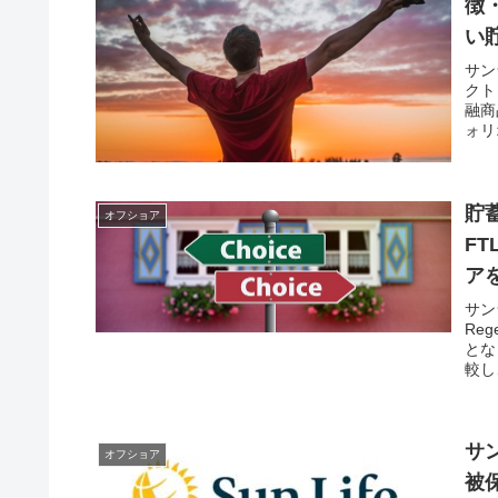
徴
い
サン
クト
融商
ォリ
貯
オフショア
FT
ア
サンラ
Re
とな
較し
サ
オフショア
被