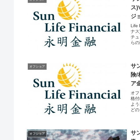
ス)
ジ
Lif
ナス)
チュ
らの
サン
オフショア
険
ア
オフ
格付
よう
どの
サ
オフショア