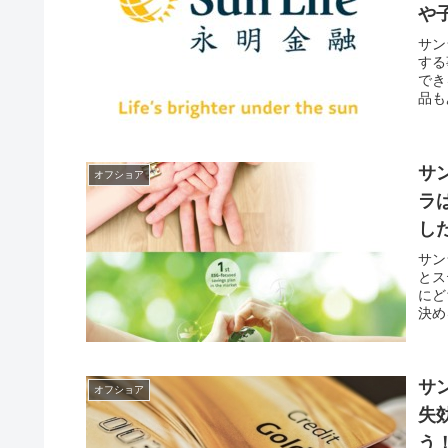
や
サン
する
でき
品も
サ
オフショア
ラは
し
サン
とス
にど
決め
サ
オフショア
失
う