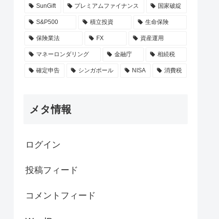
SunGift
プレミアムファイナンス
国家破綻
S&P500
積立投資
生命保険
保険業法
FX
資産運用
マネーロンダリング
金融庁
相続税
確定申告
シンガポール
NISA
消費税
メタ情報
ログイン
投稿フィード
コメントフィード