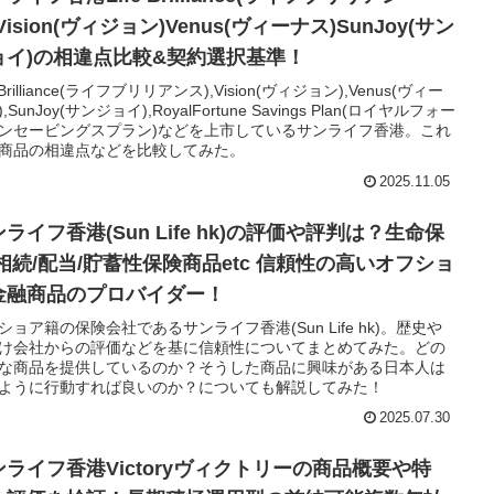
Vision(ヴィジョン)Venus(ヴィーナス)SunJoy(サン
ョイ)の相違点比較&契約選択基準！
e Brilliance(ライフブリリアンス),Vision(ヴィジョン),Venus(ヴィー
,SunJoy(サンジョイ),RoyalFortune Savings Plan(ロイヤルフォー
ンセービングスプラン)などを上市しているサンライフ香港。これ
商品の相違点などを比較してみた。
2025.11.05
ライフ香港(Sun Life hk)の評価や評判は？生命保
/相続/配当/貯蓄性保険商品etc 信頼性の高いオフショ
金融商品のプロバイダー！
ショア籍の保険会社であるサンライフ香港(Sun Life hk)。歴史や
け会社からの評価などを基に信頼性についてまとめてみた。どの
な商品を提供しているのか？そうした商品に興味がある日本人は
ように行動すれば良いのか？についても解説してみた！
2025.07.30
ンライフ香港Victoryヴィクトリーの商品概要や特