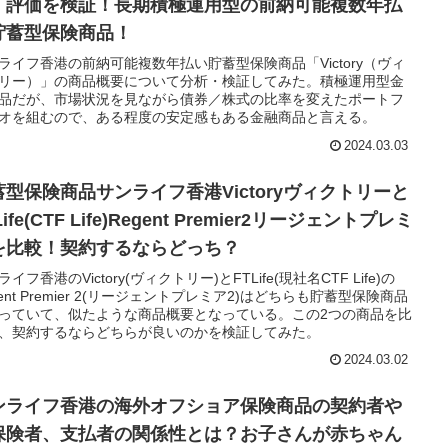
・評価を検証！長期積極運用型の前納可能複数年払
貯蓄型保険商品！
ライフ香港の前納可能複数年払い貯蓄型保険商品「Victory（ヴィ
リー）」の商品概要について分析・検証してみた。積極運用型金
品だが、市場状況を見ながら債券／株式の比率を変えたポートフ
オを組むので、ある程度の安定感もある金融商品と言える。
2024.03.03
蓄型保険商品サンライフ香港Victoryヴィクトリーと
Life(CTF Life)Regent Premier2リージェントプレミ
を比較！契約するならどっち？
イフ香港のVictory(ヴィクトリー)とFTLife(現社名CTF Life)の
gent Premier 2(リージェントプレミア2)はどちらも貯蓄型保険商品
っていて、似たような商品概要となっている。この2つの商品を比
、契約するならどちらが良いのかを検証してみた。
2024.03.02
ンライフ香港の海外オフショア保険商品の契約者や
保険者、支払者の関係性とは？お子さんが赤ちゃん