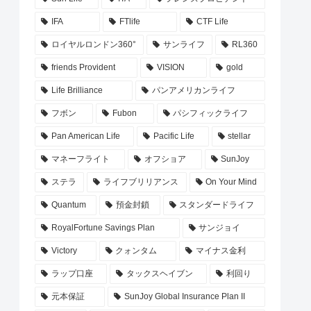
IFA
FTlife
CTF Life
ロイヤルロンドン360°
サンライフ
RL360
friends Provident
VISION
gold
Life Brilliance
パンアメリカンライフ
フボン
Fubon
パシフィックライフ
Pan American Life
Pacific Life
stellar
マネーフライト
オフショア
SunJoy
ステラ
ライフブリリアンス
On Your Mind
Quantum
預金封鎖
スタンダードライフ
RoyalFortune Savings Plan
サンジョイ
Victory
クォンタム
マイナス金利
ラップ口座
タックスヘイブン
利回り
元本保証
SunJoy Global Insurance Plan II