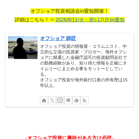
オフショア投資相談会in愛知開催！
詳細はこちら！⇒
2026/8/11(火・祝)-17(月)in愛知
オフショア 師匠
オフショア投資の情報屋・コラムニスト、中
立的な立場の投資家・ブロガー。海外オフシ
ョアに精通した金融庁認可の投資顧問会社で
の勤務経験があり、知り得た情報を正確にタ
イムリーにまとめる事をモットーとしてい
る。
オフショア投資や海外銀行口座の所有歴は15
年以上。
↓オフショア投資に興味がある方は必読↓