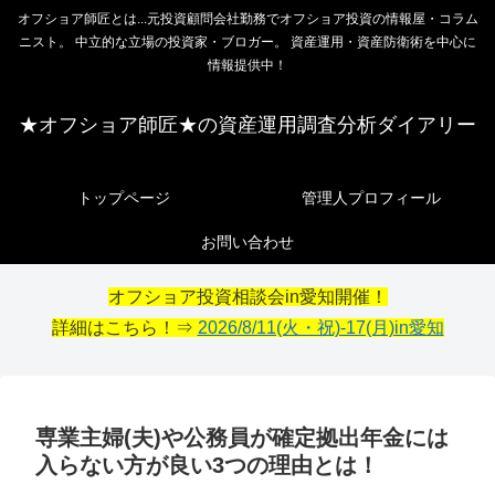
オフショア師匠とは...元投資顧問会社勤務でオフショア投資の情報屋・コラム
ニスト。 中立的な立場の投資家・ブロガー。 資産運用・資産防衛術を中心に
情報提供中！
★オフショア師匠★の資産運用調査分析ダイアリー
トップページ
管理人プロフィール
お問い合わせ
オフショア投資相談会in愛知開催！
詳細はこちら！⇒
2026/8/11(火・祝)-17(月)in愛知
専業主婦(夫)や公務員が確定拠出年金には
入らない方が良い3つの理由とは！