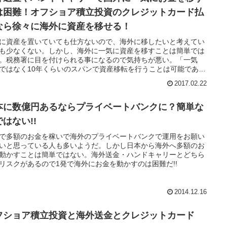
は困難！オフショア積立投資のクレジットカード払
なら徐々に海外に資産を移せる！
に資産を置いていても仕方ないので、海外に移したいと考えてい
も少なくない。しかし、海外に一気に資産を移すことは簡単では
。税務署に目を付けられる事になるので気持ちが悪い。「一気
ではなく10年くらいのスパンで資産移転を行うことは可能であ
2017.02.22
本に数億円あるならプライベートバンクに？簡単な
はない!!
で多額のお金を稼いで海外のプライベートバンクで運用をお願い
いと思っている人も多いようだ。しかし日本から海外へ多額のお
動かすことは簡単ではない。海外送金・ハンドキャリーとどちら
リスクがあるので1発で海外にお金を動かすのは困難だ!!
2014.12.16
フショア積立投資と海外送金とクレジットカード