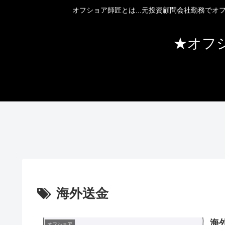
オフショア師匠とは...元投資顧問会社勤務で
★オフ
海外送金
海
オフショア