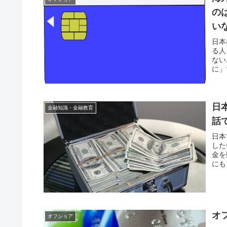
の
い
日本
る人
ない
に」
る。
日
金融知識・金融教育
話で
日本
した
金を
にも
オ
オフショア