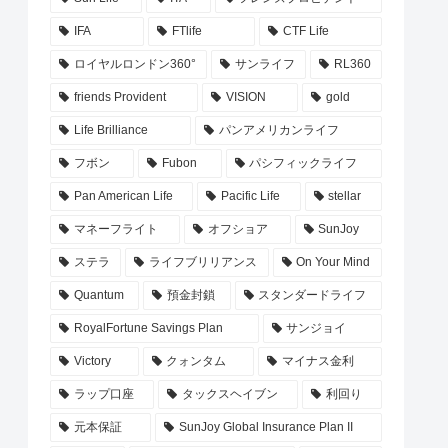
IFA
FTlife
CTF Life
ロイヤルロンドン360°
サンライフ
RL360
friends Provident
VISION
gold
Life Brilliance
パンアメリカンライフ
フボン
Fubon
パシフィックライフ
Pan American Life
Pacific Life
stellar
マネーフライト
オフショア
SunJoy
ステラ
ライフブリリアンス
On Your Mind
Quantum
預金封鎖
スタンダードライフ
RoyalFortune Savings Plan
サンジョイ
Victory
クォンタム
マイナス金利
ラップ口座
タックスヘイブン
利回り
元本保証
SunJoy Global Insurance Plan II