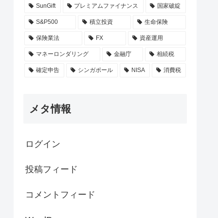
SunGift
プレミアムファイナンス
国家破綻
S&P500
積立投資
生命保険
保険業法
FX
資産運用
マネーロンダリング
金融庁
相続税
確定申告
シンガポール
NISA
消費税
メタ情報
ログイン
投稿フィード
コメントフィード