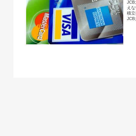
JC
えな
積立
JC