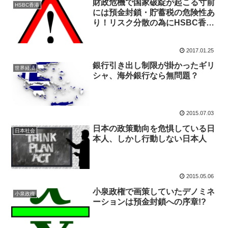
財政危機で国家破綻が起こる寸前
HSBC香港
には預金封鎖・貯蓄税の危険性あ
り！リスク分散の為にHSBC香港
の口座を開設しよう！
2017.01.25
銀行引き出し制限が掛かったギリ
世界経済
シャ、海外銀行なら無問題？
2015.07.03
日本の政策動向を危惧している日
日本社会
本人、しかし行動しない日本人
2015.05.06
小泉政権で画策していたデノミネ
小泉政権
ーションは預金封鎖への序章!?