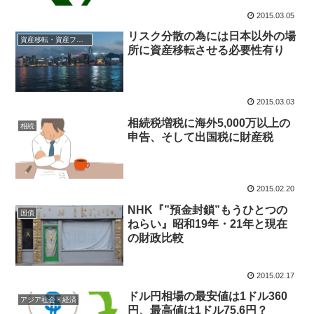
2015.03.05
リスク分散の為には日本以外の場
資産移転・資産フライト
所に資産移転させる必要性有り
2015.03.03
相続税増税に海外5,000万以上の
相続
申告、そして出国税に財産税
2015.02.20
NHK『”預金封鎖”もうひとつの
国債
ねらい』昭和19年・21年と現在
の財政比較
2015.02.17
ドル円相場の最安値は1ドル360
アジア社会・経済
円、最高値は1ドル75.6円？