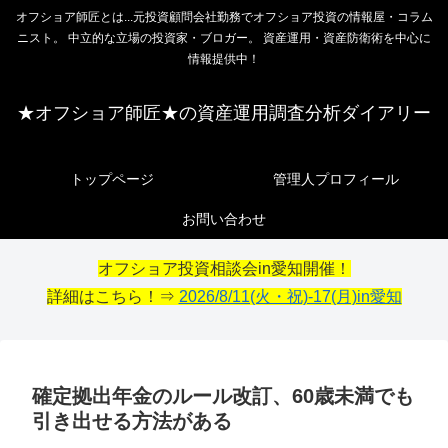
オフショア師匠とは...元投資顧問会社勤務でオフショア投資の情報屋・コラム
ニスト。 中立的な立場の投資家・ブロガー。 資産運用・資産防衛術を中心に
情報提供中！
★オフショア師匠★の資産運用調査分析ダイアリー
トップページ
管理人プロフィール
お問い合わせ
オフショア投資相談会in愛知開催！
詳細はこちら！⇒
2026/8/11(火・祝)-17(月)in愛知
確定拠出年金のルール改訂、60歳未満でも
引き出せる方法がある