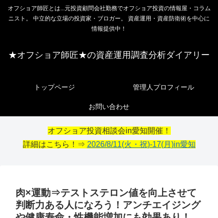
オフショア師匠とは...元投資顧問会社勤務でオフショア投資の情報屋・コラム
ニスト。 中立的な立場の投資家・ブロガー。 資産運用・資産防衛術を中心に
情報提供中！
★オフショア師匠★の資産運用調査分析ダイアリー
トップページ
管理人プロフィール
お問い合わせ
オフショア投資相談会in愛知開催！
詳細はこちら！⇒
2026/8/11(火・祝)-17(月)in愛知
肉×運動⇒テストステロン値を向上させて
判断力ある人になろう！アンチエイジング
や健康寿命・性機能増加にも効果あり！