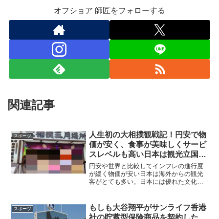
オフショア 師匠をフォローする
関連記事
人生初の大相撲観戦記！円安で物
スポーツ
価が安く、食事が美味しくサービ
スレベルも高い日本は観光立国を
目指すしかない!?
円安や世界と比較してインフレの進行度
が緩く物価が安い日本は海外からの観光
客がとても多い。日本には優れた文化施
設や美味しい料理、そして優しい国民性
など世界と戦っていけるリソースがあ
る。日本経済を成り立たせる為に更に観
もしも大谷翔平がサンライフ香港
スポーツ
光立国化を推し進めるべきだろう。
社の貯蓄型保険商品を契約した