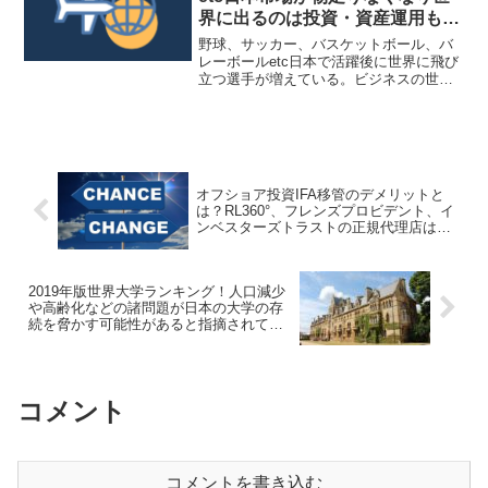
界に出るのは投資・資産運用も同
じでは？目指せオフショア金融セ
野球、サッカー、バスケットボール、バ
ンター！
レーボールetc日本で活躍後に世界に飛び
立つ選手が増えている。ビジネスの世界
でも海外挑戦したり市場を国外に見出す
ケースが多い。世界の方が価値が高い事
が多いのだが、投資・資産運用でも同じ
ように考えるべきである。
オフショア投資IFA移管のデメリットと
は？RL360°、フレンズプロビデント、イ
ンベスターズトラストの正規代理店は変
更できる！
2019年版世界大学ランキング！人口減少
や高齢化などの諸問題が日本の大学の存
続を脅かす可能性があると指摘されてい
る！
コメント
コメントを書き込む