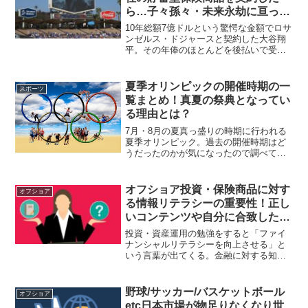
ら…子々孫々・未来永劫に亘って
お金に困る事はないだろう。
10年総額7億ドルという驚愕な金額でロサ
ンゼルス・ドジャースと契約した大谷翔
平。その年俸のほとんどを後払いで受け
取る事も注目を集めているが、そのまま1
年7,000億ドルで受け取ってサンライフ香
港の貯蓄型保険商品を契約したらどうな
夏季オリンピックの開催時期の一
スポーツ
るのだろうか？
覧まとめ！真夏の祭典となってい
る理由とは？
7月・8月の夏真っ盛りの時期に行われる
夏季オリンピック。過去の開催時期はど
うだったのかが気になったので調べて一
覧にまとめてみた。以前は9月や10月に開
催していた事もあるが、興行面の問題か
ら夏に開催しなければならない理由があ
オフショア投資・保険商品に対す
オフショア
ると言う。
る情報リテラシーの重要性！正し
いコンテンツや自分に合致した案
内の取捨選択はスポーツ選手と同
投資・資産運用の勉強をすると「ファイ
じ作業！
ナンシャルリテラシーを向上させる」と
いう言葉が出てくる。金融に対する知識
や能力という意味だが、オフショア投資
の場合は同時に情報リテラシーも上げる
必要がある。正しい情報を取捨選択する
野球/サッカー/バスケットボール
オフショア
能力が重要となってくる。
etc日本市場が物足りなくなり世