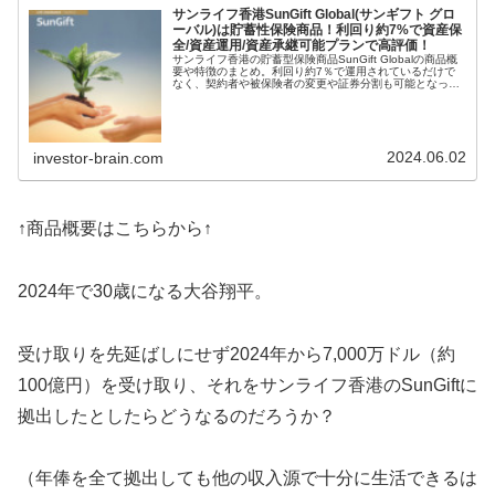
サンライフ香港SunGift Global(サンギフト グロ
ーバル)は貯蓄性保険商品！利回り約7%で資産保
全/資産運用/資産承継可能プランで高評価！
サンライフ香港の貯蓄型保険商品SunGift Globalの商品概
要や特徴のまとめ。利回り約7％で運用されているだけで
なく、契約者や被保険者の変更や証券分割も可能となって
いて、資産承継プランとしても評価できる。日本の保険会
社では提供できないプランと言えるだろう。
2024.06.02
investor-brain.com
↑商品概要はこちらから↑
2024年で30歳になる大谷翔平。
受け取りを先延ばしにせず2024年から7,000万ドル（約
100億円）を受け取り、それをサンライフ香港のSunGiftに
拠出したとしたらどうなるのだろうか？
（年俸を全て拠出しても他の収入源で十分に生活できるは