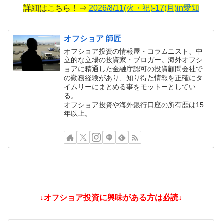
詳細はこちら！⇒
2026/8/11(火・祝)-17(月)in愛知
オフショア 師匠
オフショア投資の情報屋・コラムニスト、中
立的な立場の投資家・ブロガー。海外オフシ
ョアに精通した金融庁認可の投資顧問会社で
の勤務経験があり、知り得た情報を正確にタ
イムリーにまとめる事をモットーとしてい
る。
オフショア投資や海外銀行口座の所有歴は15
年以上。
↓オフショア投資に興味がある方は必読↓