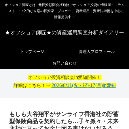
オフショア師匠とは...元投資顧問会社勤務でオフショア投資の情報屋・コラム
ニスト。 中立的な立場の投資家・ブロガー。 資産運用・資産防衛術を中心に
情報提供中！
★オフショア師匠★の資産運用調査分析ダイアリー
トップページ
管理人プロフィール
お問い合わせ
オフショア投資相談会in愛知開催！
詳細はこちら！⇒
2026/8/11(火・祝)-17(月)in愛知
もしも大谷翔平がサンライフ香港社の貯蓄
型保険商品を契約したら…子々孫々・未来
永劫に亘ってお金に困る事はないだろう。