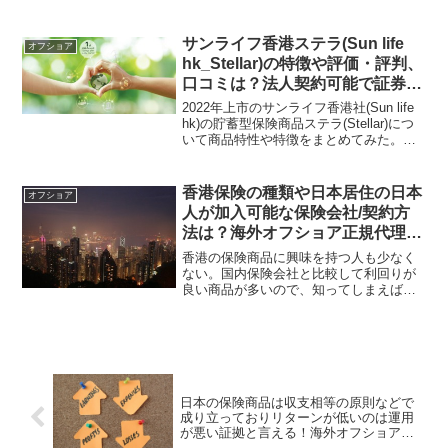
産保全・資産運用を行える場所である。
日本に資産を貯め込んでもリスクが溜ま
るばかりなので、海外の金融商品や保険
サンライフ香港ステラ(Sun life
オフショア
商品を活用する人も少なくない。
hk_Stellar)の特徴や評価・評判、
口コミは？法人契約可能で証券分
割もできる貯蓄型保険商品！
2022年上市のサンライフ香港社(Sun life
hk)の貯蓄型保険商品ステラ(Stellar)につ
いて商品特性や特徴をまとめてみた。日
本の保険会社では提供できないような利
回りになっているが、それだけでなく、
資産承継などにも対応したプランとなっ
香港保険の種類や日本居住の日本
オフショア
ている。法人契約も可能。
人が加入可能な保険会社/契約方
法は？海外オフショア正規代理店
IFAは受入実績やサポート力で選
香港の保険商品に興味を持つ人も少なく
定すべし！
ない。国内保険会社と比較して利回りが
良い商品が多いので、知ってしまえば興
味を持つのは当然かなと思う。商品の種
類や日本人の加入を受け入れている保険
会社について、また、どのように契約す
べきかについて解説してみた。
日本の保険商品は収支相等の原則などで
成り立っておりリターンが低いのは運用
が悪い証拠と言える！海外オフショアと
の差は歴然！