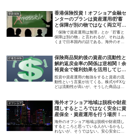
呼ばれる正規代理店が契約からアフター
サポートまでを請け負う事になっている
ので、コンプライアンス重視のIFAを選定
香港保険投資！オフショア金融セ
学資保険
してもらいたい。
ンターのプランは資産運用/貯蓄
と保障が別の物ではなく両立可能
で国内の考えと異なり金融格差
「保険で資産運用は無理」とか「貯蓄と
大！
保障は別の物」と言われるが、それはあ
くまで日本国内の話である。海外のオフ
ショア金融センターの保険会社が提供し
ているプランであれば資産運用ができる
貯蓄型保険商品や貯蓄と保障が両立でき
保険商品契約後の資産の流動性と
貯蓄型保険
る生命保険があったりする。
解約返戻金率の関係は逆相関！余
裕資金で複利効果を活用してじっ
くりと資産保全・資産運用に努め
投資や資産運用の勉強をすると資産の流
よう！
動性という言葉が出てくる。株式やFXな
どは流動性が高いが、そうした商品はギ
ャンブル性が高く投機となるのでお勧め
できない。余裕資金で時間を使った複利
効果を活用すべきと言え、着目すべきは
海外オフショア地域は脱税や財産
オフショア
解約返戻金となってくる。
隠しするところではなく安全に資
産保全・資産運用を行う場所！金
融商品を活用して資産移転する人
海外のオフショア地域は脱税や財産隠し
も多い！
するところと思っている人がいるかもし
れないが、そうではない。安心安全に資