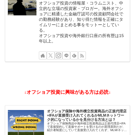
オフショア投資の情報屋・コラムニスト、中
立的な立場の投資家・ブロガー。海外オフシ
ョアに精通した金融庁認可の投資顧問会社で
の勤務経験があり、知り得た情報を正確にタ
イムリーにまとめる事をモットーとしてい
る。
オフショア投資や海外銀行口座の所有歴は15
年以上。
↓オフショア投資に興味がある方は必読↓
オフショア保険や海外積立投資商品の正規代理店
=IFAが直接受け入れてくれるかMLMネットワー
ク的になっているかを見分ける方法とは？
オフショア保険商品や海外積立投資商品は正規代理店=IFA
で直接契約して直接サポートを受けるのが原理原則だが、
紹介者制度にしていて直接受け入れてくれず、MLM/ネット
ワークビジネス/ねずみ講のようになっているIFAもある。