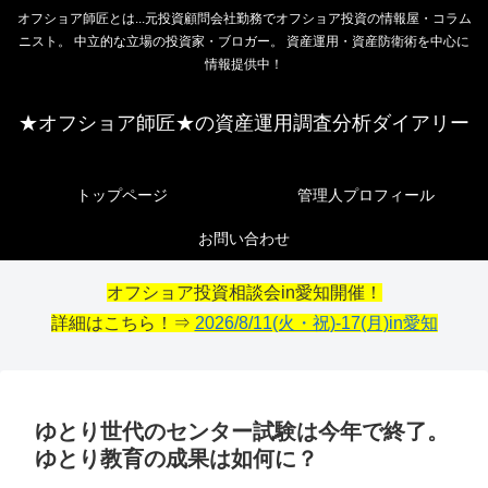
オフショア師匠とは...元投資顧問会社勤務でオフショア投資の情報屋・コラム
ニスト。 中立的な立場の投資家・ブロガー。 資産運用・資産防衛術を中心に
情報提供中！
★オフショア師匠★の資産運用調査分析ダイアリー
トップページ
管理人プロフィール
お問い合わせ
オフショア投資相談会in愛知開催！
詳細はこちら！⇒
2026/8/11(火・祝)-17(月)in愛知
ゆとり世代のセンター試験は今年で終了。
ゆとり教育の成果は如何に？