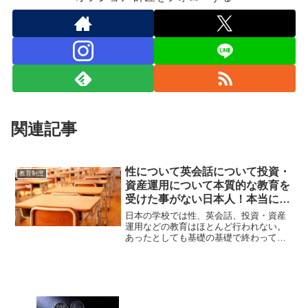
関連記事
性について英会話について投資・
教育制度
資産運用について本質的な教育を
受けた事がない日本人！本当に大
切な事は国や学校では教えてもら
日本の学校では性、英会話、投資・資産
えない！
運用などの教育はほとんど行われない。
あったとしても基礎の基礎で終わってし
まう。本当に大切な事や本質は学校では
教えてもらえないので、各家庭での教育
や自分自身で勉強していく事が必要とな
ってくる。