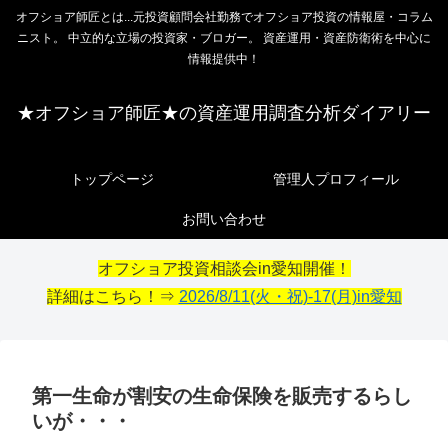
オフショア師匠とは...元投資顧問会社勤務でオフショア投資の情報屋・コラム
ニスト。 中立的な立場の投資家・ブロガー。 資産運用・資産防衛術を中心に
情報提供中！
★オフショア師匠★の資産運用調査分析ダイアリー
トップページ
管理人プロフィール
お問い合わせ
オフショア投資相談会in愛知開催！
詳細はこちら！⇒
2026/8/11(火・祝)-17(月)in愛知
第一生命が割安の生命保険を販売するらし
いが・・・