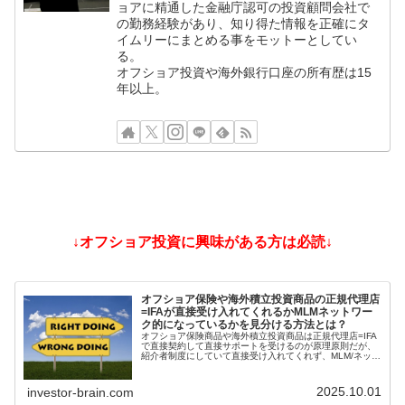
ョアに精通した金融庁認可の投資顧問会社で
の勤務経験があり、知り得た情報を正確にタ
イムリーにまとめる事をモットーとしてい
る。
オフショア投資や海外銀行口座の所有歴は15
年以上。
↓オフショア投資に興味がある方は必読↓
オフショア保険や海外積立投資商品の正規代理店
=IFAが直接受け入れてくれるかMLMネットワー
ク的になっているかを見分ける方法とは？
オフショア保険商品や海外積立投資商品は正規代理店=IFA
で直接契約して直接サポートを受けるのが原理原則だが、
紹介者制度にしていて直接受け入れてくれず、MLM/ネット
ワークビジネス/ねずみ講のようになっているIFAもある。
そうした違いを見分ける方法とは？
2025.10.01
investor-brain.com