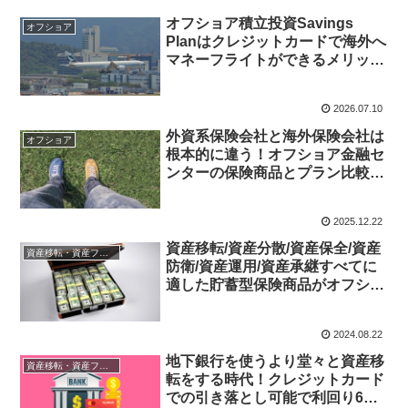
オフショア積立投資Savings
オフショア
Planはクレジットカードで海外へ
マネーフライトができるメリット
がある事を改めて考えるべし！
2026.07.10
外資系保険会社と海外保険会社は
オフショア
根本的に違う！オフショア金融セ
ンターの保険商品とプラン比較す
ればどちらが優れているかは明
白！
2025.12.22
資産移転/資産分散/資産保全/資産
資産移転・資産フライト
防衛/資産運用/資産承継すべてに
適した貯蓄型保険商品がオフショ
ア金融センター香港にはある！
2024.08.22
地下銀行を使うより堂々と資産移
資産移転・資産フライト
転をする時代！クレジットカード
での引き落とし可能で利回り6～