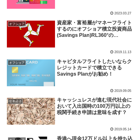
7%の貯蓄型保険商品が香港には
ある！
2023.03.27
資産家・富裕層がマネーフライト
オフショア
するのにオフショア積立投資商品
(Savings Plan)RL360°の
Quantumを選択する理由とは？
2019.11.13
キャピタルフライトしたいならク
オフショア
レジットカードで積立できる
Savings Planがお勧め！
2019.09.05
キャッシュレスが進む現代社会に
世界経済
おいて入出国時の100万円以上の
税関手続き申請は意味を成す？
2019.05.14
香港へ現金12万ドル以上を持ち込
オフショア