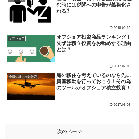
む時には税関への申告が義務化さ
れる⁉
2018.02.12
オフショア投資商品ランキング！
オフショア
先ずは積立投資をお勧めする理由
とは？
2017.07.10
海外移住を考えているのなら先に
金融知識・金融教育
資産移動を行っておこう！その為
のツールがオフショア積立投資！
2017.06.26
次のページ