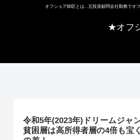
オフショア師匠とは...元投資顧問会社勤務で
★オフ
令和5年(2023年)ドリーム
貧困層は高所得者層の4倍も宝