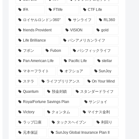
IFA
FTlife
CTF Life
ロイヤルロンドン360°
サンライフ
RL360
friends Provident
VISION
gold
Life Brilliance
パンアメリカンライフ
フボン
Fubon
パシフィックライフ
Pan American Life
Pacific Life
stellar
マネーフライト
オフショア
SunJoy
ステラ
ライフブリリアンス
On Your Mind
Quantum
預金封鎖
スタンダードライフ
RoyalFortune Savings Plan
サンジョイ
Victory
クォンタム
マイナス金利
ラップ口座
タックスヘイブン
利回り
元本保証
SunJoy Global Insurance Plan II