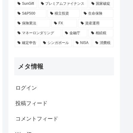
SunGift
プレミアムファイナンス
国家破綻
S&P500
積立投資
生命保険
保険業法
FX
資産運用
マネーロンダリング
金融庁
相続税
確定申告
シンガポール
NISA
消費税
メタ情報
ログイン
投稿フィード
コメントフィード