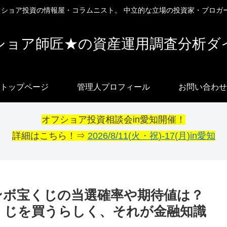
オフショア投資の情報屋・コラムニスト。 中立的な立場の投資家・ブロガ
ショア師匠★の資産運用調査分析ダ
トップページ
管理人プロフィール
お問い合わせ
オフショア投資相談会in愛知開催！
詳細はこちら！⇒
2026/8/11(火・祝)-17(月)in愛知
ジャンボ宝くじの当選確率や期待値は？
くじを買うらしく、それが金融知識