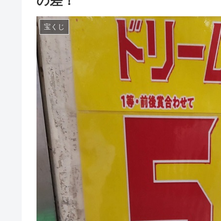
の差！
宝くじ