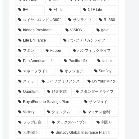
IFA
FTlife
CTF Life
ロイヤルロンドン360°
サンライフ
RL360
friends Provident
VISION
gold
Life Brilliance
パンアメリカンライフ
フボン
Fubon
パシフィックライフ
Pan American Life
Pacific Life
stellar
マネーフライト
オフショア
SunJoy
ステラ
ライフブリリアンス
On Your Mind
Quantum
預金封鎖
スタンダードライフ
RoyalFortune Savings Plan
サンジョイ
Victory
クォンタム
マイナス金利
ラップ口座
タックスヘイブン
利回り
元本保証
SunJoy Global Insurance Plan II