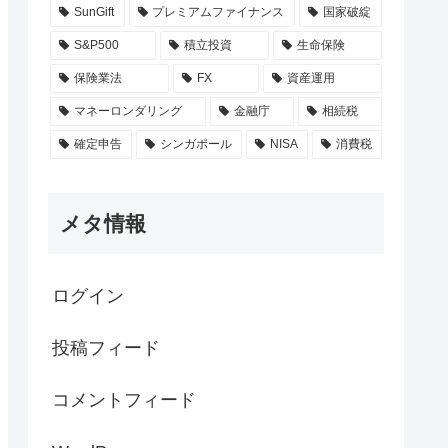
SunGift
プレミアムファイナンス
国家破綻
S&P500
積立投資
生命保険
保険業法
FX
資産運用
マネーロンダリング
金融庁
相続税
確定申告
シンガポール
NISA
消費税
メタ情報
ログイン
投稿フィード
コメントフィード