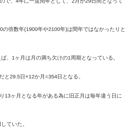
かるので、4年に一度閏年として、2月が29日間となって
の倍数年(1900年や2100年)は閏年ではなかったりと
ば、1ヶ月は月の満ち欠けの1周期となっている。
と29.5日×12か月=354日となる。
入り13ヶ月となる年がある為に旧正月は毎年違う日に
用していた。