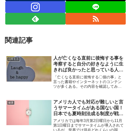
関連記事
人が亡くなる直前に後悔する事を
日常生活
考察すると自分の好きなように生
きれば良かったと思っている人が
多い!?たった一度の人生、時間を
「亡くなる直前に後悔する〇個の事」と
大切に！
言った書籍やインターネットのコンテン
ツが多くある。その内容を確認してみる
と、意外と自己中心的に生きれば良かっ
たと感じていたり、仕事をがむしゃらに
やり過ぎたと思っている人が多い。時間
アメリカ人でも対応が難しいと言
健康
を大切にしなくてはと感じる。
うサマータイムがある国ない国！
日本でも夏時刻法成る制度が戦後
にあったが現代社会では混乱必
アメリカでは毎年3月第2日曜日から11月
至!?
第1日曜日までサマータイムが導入されて
いるが、世界では現在どれくらいの国で