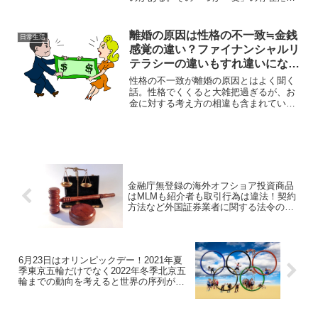
いくらお金があっても友達がいなければ
寂しい人生で終わってしまう。友達から
刺激を受ける事はビジネスにとっても大
離婚の原因は性格の不一致≒金銭
日常生活
きなプラスになるはずだ。
感覚の違い？ファイナンシャルリ
テラシーの違いもすれ違いになる
のでは？
性格の不一致が離婚の原因とはよく聞く
話。性格でくくると大雑把過ぎるが、お
金に対する考え方の相違も含まれている
と思う。夫婦揃ってファイナンシャルリ
テラシーを高めれば離婚を防げ、資産価
値を高めて上手く資産承継していけるよ
うになるなどメリットが多い。
金融庁無登録の海外オフショア投資商品
はMLMも紹介者も取引行為は違法！契約
方法など外国証券業者に関する法令の基
本的考え方！
6月23日はオリンピックデー！2021年夏
季東京五輪だけでなく2022年冬季北京五
輪までの動向を考えると世界の序列が見
えてくる!?平和かお金か？