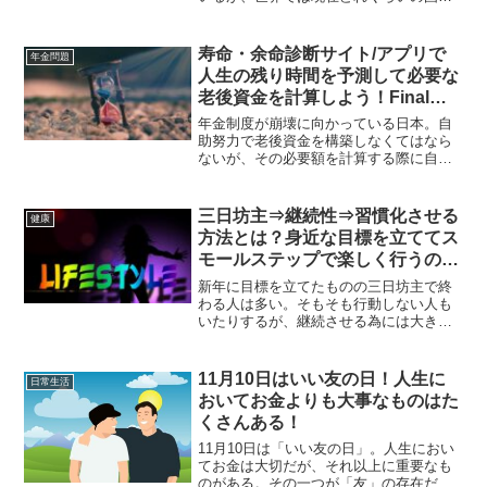
サマータイムが実施されているかについ
て調べてみた。かつて日本でも夏時刻法
なる法律でサマータイムがあったのはご
寿命・余命診断サイト/アプリで
年金問題
存知だろうか？
人生の残り時間を予測して必要な
老後資金を計算しよう！Final
Countdown(ファイナルカウント
年金制度が崩壊に向かっている日本。自
ダウン)
助努力で老後資金を構築しなくてはなら
ないが、その必要額を計算する際に自分
は何歳まで生きるのだろうか？という疑
問が生じると思う。そんな時に参考にな
るのが、寿命や余命を診断してくれるサ
三日坊主⇒継続性⇒習慣化させる
健康
イト/アプリである。
方法とは？身近な目標を立ててス
モールステップで楽しく行うのが
良いのでは？
新年に目標を立てたものの三日坊主で終
わる人は多い。そもそも行動しない人も
いたりするが、継続させる為には大きな
目標を立てずに楽しんでいく事がポイン
トだと思う。すると、いつの頃からかそ
うした行動が習慣化となり難なく継続で
11月10日はいい友の日！人生に
日常生活
きるようになると思う。
おいてお金よりも大事なものはた
くさんある！
11月10日は「いい友の日」。人生におい
てお金は大切だが、それ以上に重要なも
のがある。その一つが「友」の存在だ！