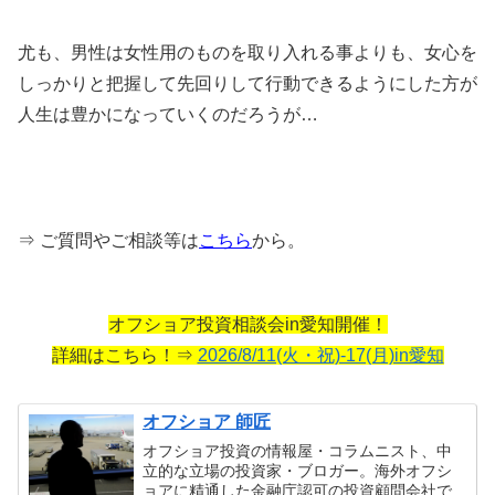
尤も、男性は女性用のものを取り入れる事よりも、女心を
しっかりと把握して先回りして行動できるようにした方が
人生は豊かになっていくのだろうが…
⇒ ご質問やご相談等は
こちら
から。
オフショア投資相談会in愛知開催！
詳細はこちら！⇒
2026/8/11(火・祝)-17(月)in愛知
オフショア 師匠
オフショア投資の情報屋・コラムニスト、中
立的な立場の投資家・ブロガー。海外オフシ
ョアに精通した金融庁認可の投資顧問会社で