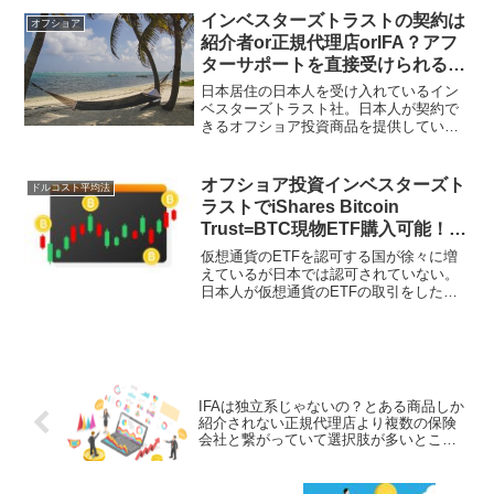
難になっている中、日本にいながら資産
インベスターズトラストの契約は
オフショア
移転ができるのはとても大きな利点とな
紹介者or正規代理店orIFA？アフ
る。
ターサポートを直接受けられる状
態にしておくことが最重要ポイン
日本居住の日本人を受け入れているイン
ト！
ベスターズトラスト社。日本人が契約で
きるオフショア投資商品を提供している
数少ない保険会社の一つである。インベ
スターズトラストの契約はサポート力が
ある正規代理店(IFA)と直接契約する事が
オフショア投資インベスターズト
ドルコスト平均法
ポイントとなってくる。
ラストでiShares Bitcoin
Trust=BTC現物ETF購入可能！ビ
ットコインはボラティリティ高く
仮想通貨のETFを認可する国が徐々に増
積立投資に最適!?
えているが日本では認可されていない。
日本人が仮想通貨のETFの取引をしたけ
れば海外の証券会社の口座を開設するし
かないと思いきや、オフショア保険会社
のインベスターズトラストでBTCETFが
ファンドリストに入っていた。
IFAは独立系じゃないの？とある商品しか
紹介されない正規代理店より複数の保険
会社と繋がっていて選択肢が多いところ
を選択すべし！