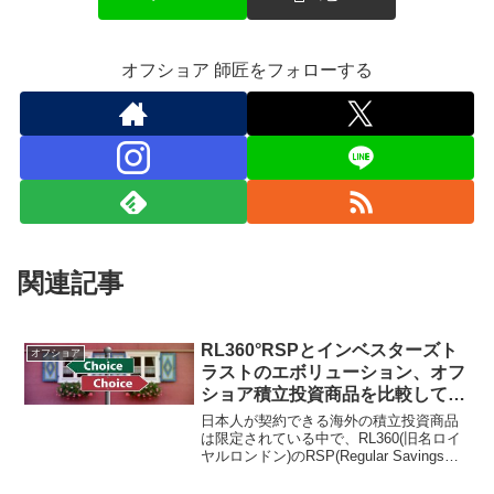
オフショア 師匠をフォローする
関連記事
RL360°RSPとインベスターズト
オフショア
ラストのエボリューション、オフ
ショア積立投資商品を比較してみ
た結果、契約するならどっち？
日本人が契約できる海外の積立投資商品
は限定されている中で、RL360(旧名ロイ
ヤルロンドン)のRSP(Regular Savings
Plan)とインベスターズトラスト
(Investors Trust)のエボリューション