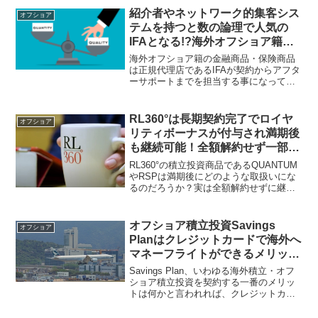
(Evolution)で悩んでいる人が多いよう
紹介者やネットワーク的集客シス
オフショア
だ。どちらを選択すべきだろうか？
テムを持つと数の論理で人気の
IFAとなる!?海外オフショア籍の
投資商品/保険商品の正規代理店
海外オフショア籍の金融商品・保険商品
は質が重要！
は正規代理店であるIFAが契約からアフタ
ーサポートまでを担当する事になってい
る。その為、IFAの選定が重要と言われる
が、「人気のIFAはここです。」と語る人
がいるようだが人気の秘密とは!?本質を
RL360°は長期契約完了でロイヤ
オフショア
見抜け！
リティボーナスが付与され満期後
も継続可能！全額解約せず一部引
き出しで年金として受け取る方法
RL360°の積立投資商品であるQUANTUM
もある！
やRSPは満期後にどのような取扱いにな
るのだろうか？実は全額解約せずに継続
運用も可能。運用を続けながら一部引き
出し（定期引き出し）により年金のよう
に受け取る事もできる。満期時に付与さ
オフショア積立投資Savings
オフショア
れるボーナスもある。
Planはクレジットカードで海外へ
マネーフライトができるメリット
がある事を改めて考えるべし！
Savings Plan、いわゆる海外積立・オフ
ショア積立投資を契約する一番のメリッ
トは何かと言われれば、クレジットカー
ドを利用してマネーフライトができる点
だと言える。国境を越えた資産移転が困