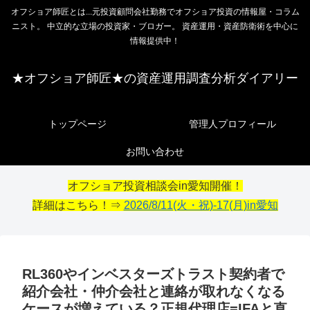
オフショア師匠とは...元投資顧問会社勤務でオフショア投資の情報屋・コラム
ニスト。 中立的な立場の投資家・ブロガー。 資産運用・資産防衛術を中心に
情報提供中！
★オフショア師匠★の資産運用調査分析ダイアリー
トップページ
管理人プロフィール
お問い合わせ
オフショア投資相談会in愛知開催！
詳細はこちら！⇒
2026/8/11(火・祝)-17(月)in愛知
RL360やインベスターズトラスト契約者で
紹介会社・仲介会社と連絡が取れなくなる
ケースが増えている？正規代理店=IFAと直