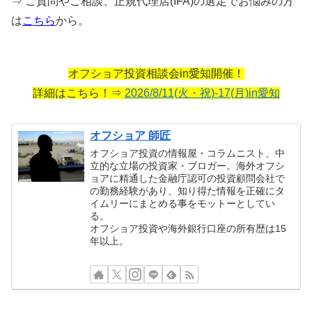
⇒ ご質問やご相談、正規代理店(IFA)の選定でお悩みの方
は
こちら
から。
オフショア投資相談会in愛知開催！
詳細はこちら！⇒
2026/8/11(火・祝)-17(月)in愛知
オフショア 師匠
オフショア投資の情報屋・コラムニスト、中
立的な立場の投資家・ブロガー。海外オフシ
ョアに精通した金融庁認可の投資顧問会社で
の勤務経験があり、知り得た情報を正確にタ
イムリーにまとめる事をモットーとしてい
る。
オフショア投資や海外銀行口座の所有歴は15
年以上。