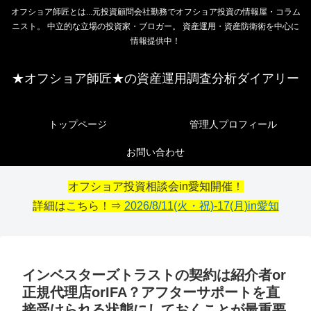
オフショア師匠とは...元投資顧問会社勤務でオフショア投資の情報屋・コラム
ニスト。 中立的な立場の投資家・ブロガー。 資産運用・資産防衛術を中心に
情報提供中！
★オフショア師匠★の資産運用調査分析ダイアリー
トップページ
管理人プロフィール
お問い合わせ
オフショア投資相談会in愛知開催！
詳細はこちら！⇒
2026/8/11(火・祝)-17(月)in愛知
インベスターズトラストの契約は紹介者or
正規代理店orIFA？アフターサポートを直
接受けられる状態にしておくことが最重要