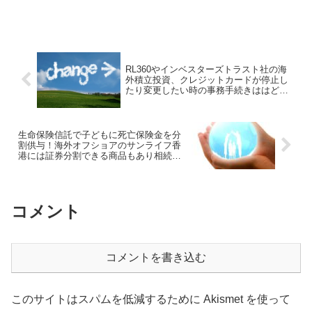
が契約できるオフショア籍の保険会社は
限られている。定期的に日本市場から撤
退する会社が出ているので、興味があれ
ば契約を急いだ方が良い。
RL360やインベスターズトラスト社の海
外積立投資、クレジットカードが停止し
たり変更したい時の事務手続きははどう
すべき？
生命保険信託で子どもに死亡保険金を分
割供与！海外オフショアのサンライフ香
港には証券分割できる商品もあり相続・
資産承継可能！
コメント
コメントを書き込む
このサイトはスパムを低減するために Akismet を使って