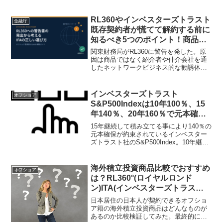
RL360やインベスターズトラスト
金融庁
既存契約者が慌てて解約する前に
知るべき5つのポイント！商品で
なくIFAに問題があるのなら移管
関東財務局がRL360に警告を発した。原
すべし！
因は商品ではなく紹介者や仲介会社を通
したネットワークビジネス的な勧誘体制
にあるはずだ。既存契約者は慌てて解約
をせず、先ずは直接顧客と向き合って対
応してくれるIFAへの移管を検討すべき。
インベスターズトラスト
オフショア
インベスターズトラストも同様である。
S&P500Indexは10年100％、15
年140％、20年160％で元本確保
のラインアップ！
15年継続して積み立てる事により140％の
元本確保が約束されているインベスター
ズトラスト社のS&P500Index。10年継続
で100％、20年継続で160％の元本確保さ
れる商品も後からラインアップされる事
になった。契約での注意点をまとめてみ
海外積立投資商品比較でおすすめ
オフショア
た。
は？RL360°(ロイヤルロンド
ン)ITA(インベスターズトラス
ト)Dominion Capital(ドミニオン
日本居住の日本人が契約できるオフショ
キャピタル)etc
ア籍の海外積立投資商品はどんなものが
あるのか比較検証してみた。最終的には