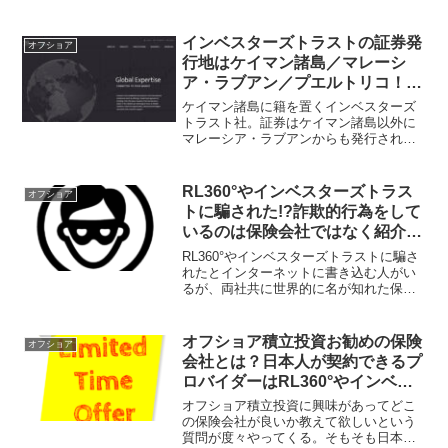
個々によって契約すべき商品は異なって
くるので、IFAと呼ばれる正規代理店と直
接繋がって直接話を聞き、直接サポート
インベスターズトラストの証券発
オフショア
を受けられる状態にしておく事が重要
行地はケイマン諸島／マレーシ
だ。
ア・ラブアン／プエルトリコ！
Puerto Ricoは共通報告基準
ケイマン諸島に籍を置くインベスターズ
=CRS不参加地域！
トラスト社。証券はケイマン諸島以外に
マレーシア・ラブアンからも発行されて
いたが、プエルトリコも証券発行地に加
わった。2019年2月途中から日本人が新規
契約するとプエルトリコ発行の証券にな
RL360°やインベスターズトラス
オフショア
っている。
トに騙された!?詐欺的行為をして
いるのは保険会社ではなく紹介者
や仲介会社！
RL360°やインベスターズトラストに騙さ
れたとインターネットに書き込む人がい
るが、両社共に世界的に名が知れた保険
会社で顧客を騙す訳がない。騙している
のは紹介者や仲介者！正規代理店と直接
繋がる事が重要で、そうすれば騙される
オフショア積立投資お勧めの保険
オフショア
事なく情報を正しく得られる。
会社とは？日本人が契約できるプ
ロバイダーはRL360°やインベス
ターズトラスト等に限定されてい
オフショア積立投資に興味があってどこ
る！
の保険会社が良いか教えて欲しいという
質問が度々やってくる。そもそも日本人