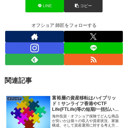
LINE
コピー
オフショア 師匠をフォローする
関連記事
富裕層の資産移転はハイブリッ
オフショア
ド！サンライフ香港やCTF
Life(FTLife)等の短期/一括払い保
険商品やRL360の海外積立投資の
海外投資・オフショア保険でどんな商品
併用パターン！
が良いかは個々の収入や資産状況、家族
構成、そして資産運用に対する考え方な