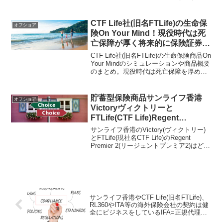
ている保険会社は今どれくらいあるのだ
ろうか？日本居住の日本人を突然受け入
れ停止にする事もあったりするので、気
CTF Life社(旧名FTLife)の生命保
オフショア
になる人は早め早めに行動すべし。
険On Your Mind！現役時代は死
亡保障が厚く将来的に保険証券を
担保に融資=非課税で年金受け取
CTF Life社(旧名FTLife)の生命保険商品On
り可能！
Your Mindのシミュレーションや商品概要
のまとめ。現役時代は死亡保障を厚め
に、将来的には保険証券(死亡保険金額)を
担保に融資で資金を引き出せるのが特徴
的な商品。融資なので借り入れとなり、
貯蓄型保険商品サンライフ香港
オフショア
課税対象とはならない。
Victoryヴィクトリーと
FTLife(CTF Life)Regent
Premier2リージェントプレミア
サンライフ香港のVictory(ヴィクトリー)
を比較！契約するならどっち？
とFTLife(現社名CTF Life)のRegent
Premier 2(リージェントプレミア2)はどち
らも貯蓄型保険商品となっていて、似た
ような商品概要となっている。この2つの
商品を比較し、契約するならどちらが良
いのかを検証してみた。
サンライフ香港やCTF Life(旧名FTLife)、
RL360やITA等の海外保険会社の契約は健
全にビジネスをしているIFA=正規代理店
を選定せよ！