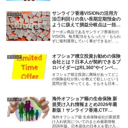
どによって様々である。富裕層や資産家
の場合は短期/一括払い商品と積立投資商
品を複数ハイブリッドに活用して資産移
サンライフ香港VISIONの活用方
オフショア
転・資産保全を行っていたりする。
法①利回りの良い長期定期預金の
ように扱えて損益分岐点は一括/2
年払いで12年後！
クーポン商品であるサンライフ香港社の
VISION。毎月配当をもらったり・もらわ
ずに複利運用していく事ができるが、損
益分岐点もとても早く迎えられる利回り
の良い定期預金みたいな商品となってい
る。解約時期も固定化されていないので
オフショア積立投資お勧めの保険
オフショア
扱いやすい。
会社とは？日本人が契約できるプ
ロバイダーはRL360°やインベス
ターズトラスト等に限定されてい
オフショア積立投資に興味があってどこ
る！
の保険会社が良いか教えて欲しいという
質問が度々やってくる。そもそも日本人
が契約できるオフショア籍の保険会社は
限られている。定期的に日本市場から撤
退する会社が出ているので、興味があれ
海外オフショア籍の生命保険 新
オフショア
ば契約を急いだ方が良い。
規受け入れ情報まとめ2026年最
新版！サンライフ香港,CTF
Life,Pacific Life,Pan Amarican
海外オフショア籍 生命保険会社の新規受
etc
け入れ状況についてのまとめ最新情報
2026年版。日本居住の日本人を受け入れ