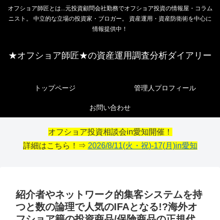
オフショア師匠とは...元投資顧問会社勤務でオフショア投資の情報屋・コラム
ニスト。 中立的な立場の投資家・ブロガー。 資産運用・資産防衛術を中心に
情報提供中！
★オフショア師匠★の資産運用調査分析ダイアリー
トップページ
管理人プロフィール
お問い合わせ
オフショア投資相談会in愛知開催！
詳細はこちら！⇒
2026/8/11(火・祝)-17(月)in愛知
紹介者やネットワーク的集客システムを持
つと数の論理で人気のIFAとなる!?海外オ
フショア籍の投資商品/保険商品の正規代