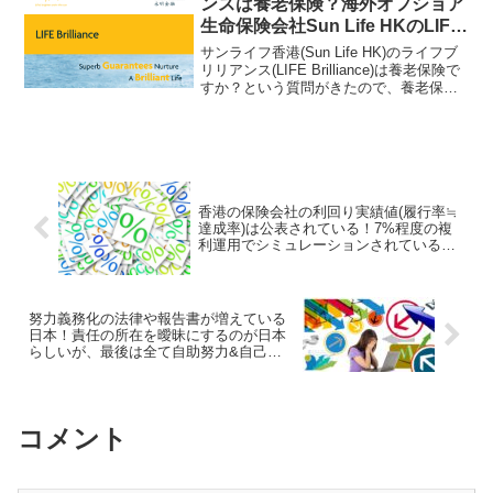
ンスは養老保険？海外オフショア
生命保険会社Sun Life HKのLIFE
Brilliance!
サンライフ香港(Sun Life HK)のライフブ
リリアンス(LIFE Brilliance)は養老保険で
すか？という質問がきたので、養老保険
とは何ぞや？という点から解説をしてみ
た。同じ養老保険でも日本と海外では利
回りが全く異なっており、その差こそが
金融格差と言えるはずだ。
香港の保険会社の利回り実績値(履行率≒
達成率)は公表されている！7%程度の複
利運用でシミュレーションされている貯
蓄型プランもあり！
努力義務化の法律や報告書が増えている
日本！責任の所在を曖昧にするのが日本
らしいが、最後は全て自助努力&自己責
任!?
コメント