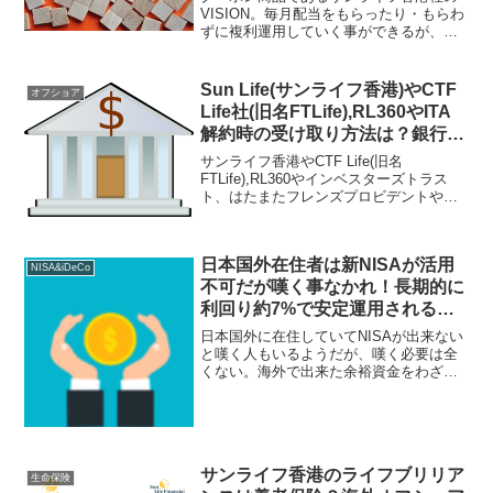
VISION。毎月配当をもらったり・もらわ
ずに複利運用していく事ができるが、損
益分岐点もとても早く迎えられる利回り
の良い定期預金みたいな商品となってい
る。解約時期も固定化されていないので
Sun Life(サンライフ香港)やCTF
オフショア
扱いやすい。
Life社(旧名FTLife),RL360やITA
解約時の受け取り方法は？銀行口
座への送金や小切手での対応可
サンライフ香港やCTF Life(旧名
能！
FTLife),RL360やインベスターズトラス
ト、はたまたフレンズプロビデントやス
タンダードライフなどの海外オフショア
金融商品や保険商品の解約時はどのよう
に資産を受け取れる？アフターサポート
日本国外在住者は新NISAが活用
がしっかりしているIFAと契約している事
NISA&iDeCo
が重要！
不可だが嘆く事なかれ！長期的に
利回り約7%で安定運用される海
外居住者も契約可能な貯蓄型保険
日本国外に在住していてNISAが出来ない
商品あり！
と嘆く人もいるようだが、嘆く必要は全
くない。海外で出来た余裕資金をわざわ
ざリスクの高い日本円に戻す必要はない
し、利回り6～7％で運用してくれるオフ
ショア籍の米ドル建て貯蓄型保険商品で
運用する方が良いはずだ。
サンライフ香港のライフブリリア
生命保険