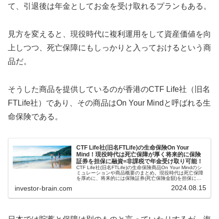
て、引退後は年金としてお金を受け取れるプランもある。
見方を変えると、現役時代に複利運用をして資産価値を向
上しつつ、死亡保障にもしっかりと入っておけるという商
品だ。
そうした商品を提供しているのが香港のCTF Life社（旧名
FTLife社）であり、その商品はOn Your Mindと呼ばれる生
命保険である。
CTF Life社(旧名FTLife)の生命保険On Your
Mind！現役時代は死亡保障が厚く将来的に保険
証券を担保に融資=非課税で年金受け取り可能！
CTF Life社(旧名FTLife)の生命保険商品On Your Mindのシ
ミュレーションや商品概要のまとめ。現役時代は死亡保障
を厚めに、将来的には保険証券(死亡保険金額)を担保に融
資で資金を引き出せるのが特徴的な商品。融資なので借り
2024.08.15
investor-brain.com
入れとなり、課税対象とはならない。