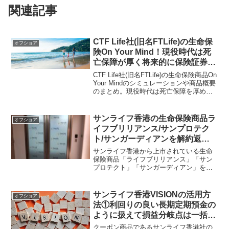
関連記事
CTF Life社(旧名FTLife)の生命保
オフショア
険On Your Mind！現役時代は死
亡保障が厚く将来的に保険証券を
担保に融資=非課税で年金受け取
CTF Life社(旧名FTLife)の生命保険商品On
り可能！
Your Mindのシミュレーションや商品概要
のまとめ。現役時代は死亡保障を厚め
に、将来的には保険証券(死亡保険金額)を
担保に融資で資金を引き出せるのが特徴
的な商品。融資なので借り入れとなり、
サンライフ香港の生命保険商品ラ
オフショア
課税対象とはならない。
イフブリリアンス/サンプロテク
ト/サンガーディアンを解約返戻
金=貯蓄性と死亡保険金=保障で比
サンライフ香港から上市されている生命
較検証！
保険商品「ライフブリリアンス」「サン
プロテクト」「サンガーディアン」を解
約返戻金（貯蓄）や死亡保険金（保障）
の数字で比較検証してみた。自分自身に
どの商品が合致しているかは正規代理店
サンライフ香港VISIONの活用方
オフショア
に直接連絡して相談してみるべし。
法①利回りの良い長期定期預金の
ように扱えて損益分岐点は一括/2
年払いで12年後！
クーポン商品であるサンライフ香港社の