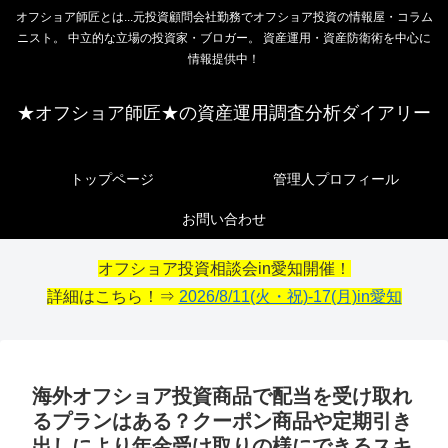
オフショア師匠とは...元投資顧問会社勤務でオフショア投資の情報屋・コラム
ニスト。 中立的な立場の投資家・ブロガー。 資産運用・資産防衛術を中心に
情報提供中！
★オフショア師匠★の資産運用調査分析ダイアリー
トップページ
管理人プロフィール
お問い合わせ
オフショア投資相談会in愛知開催！
詳細はこちら！⇒
2026/8/11(火・祝)-17(月)in愛知
海外オフショア投資商品で配当を受け取れ
るプランはある？クーポン商品や定期引き
出しにより年金受け取りの様にできるスキ