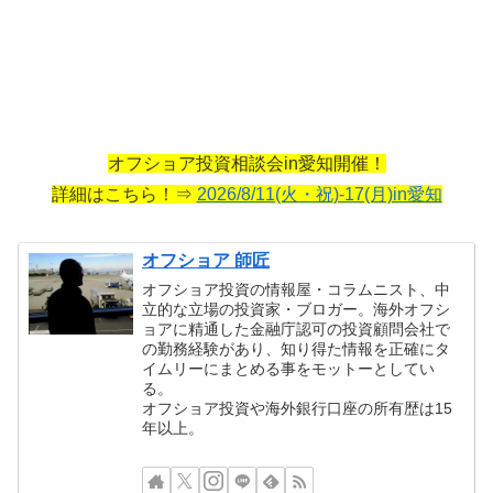
オフショア投資相談会in愛知開催！
詳細はこちら！⇒
2026/8/11(火・祝)-17(月)in愛知
オフショア 師匠
オフショア投資の情報屋・コラムニスト、中
立的な立場の投資家・ブロガー。海外オフシ
ョアに精通した金融庁認可の投資顧問会社で
の勤務経験があり、知り得た情報を正確にタ
イムリーにまとめる事をモットーとしてい
る。
オフショア投資や海外銀行口座の所有歴は15
年以上。