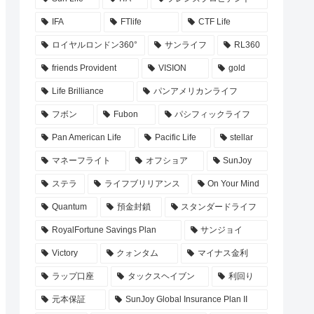
IFA
FTlife
CTF Life
ロイヤルロンドン360°
サンライフ
RL360
friends Provident
VISION
gold
Life Brilliance
パンアメリカンライフ
フボン
Fubon
パシフィックライフ
Pan American Life
Pacific Life
stellar
マネーフライト
オフショア
SunJoy
ステラ
ライフブリリアンス
On Your Mind
Quantum
預金封鎖
スタンダードライフ
RoyalFortune Savings Plan
サンジョイ
Victory
クォンタム
マイナス金利
ラップ口座
タックスヘイブン
利回り
元本保証
SunJoy Global Insurance Plan II