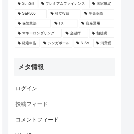
SunGift
プレミアムファイナンス
国家破綻
S&P500
積立投資
生命保険
保険業法
FX
資産運用
マネーロンダリング
金融庁
相続税
確定申告
シンガポール
NISA
消費税
メタ情報
ログイン
投稿フィード
コメントフィード