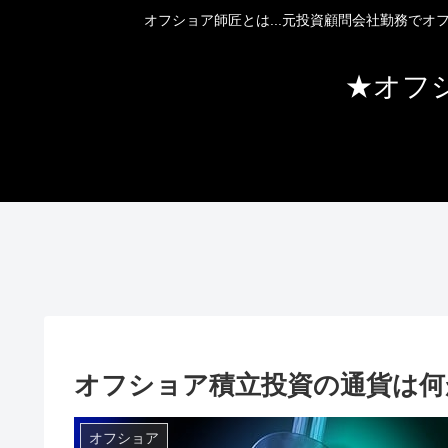
オフショア師匠とは...元投資顧問会社勤務で
★オフ
オフショア積立投資の通貨は何
オフショア