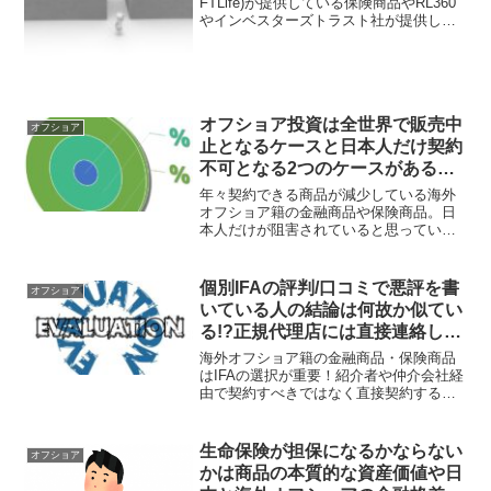
ンプルに！
FTLife)が提供している保険商品やRL360
やインベスターズトラスト社が提供して
いる積立投資商品の加入までの入口がと
ても遠く複雑と思っている人がいるよう
だが、正規代理店(IFA)を探してそこに連
絡すれば良いだけだ。
オフショア投資は全世界で販売中
オフショア
止となるケースと日本人だけ契約
不可となる2つのケースがある！
購入できるうちに行動を早めるべ
年々契約できる商品が減少している海外
し！
オフショア籍の金融商品や保険商品。日
本人だけが阻害されていると思っている
人もいるようだが、日本人だけ契約でき
なくなるケースと、世界中の人たちが契
約不可になるケースに層別される。購入
個別IFAの評判/口コミで悪評を書
オフショア
できる商品がある内に行動を急ぐべし！
いている人の結論は何故か似てい
る!?正規代理店には直接連絡して
サポート力があるところで契約す
海外オフショア籍の金融商品・保険商品
べし！
はIFAの選択が重要！紹介者や仲介会社経
由で契約すべきではなく直接契約する事
がポイントだが、他社IFAの批判をして自
分が関与するIFAに誘導するサイトやブロ
グも多いので、情報リテラシーを高める
生命保険が担保になるかならない
オフショア
必要がある。
かは商品の本質的な資産価値や日