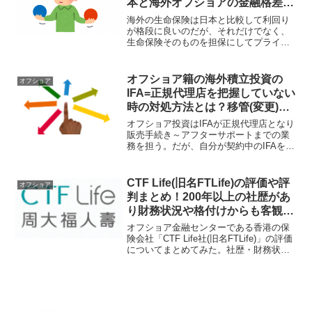
本と海外オフショアの金融格差を
如実に表している！
海外の生命保険は日本と比較して利回り
が格段に良いのだが、それだけでなく、
生命保険そのものを担保にしてプライベ
ートバンクが支払保険料を貸し出してく
れて持ち出し金額を安く抑えるスキーム
や将来的に非課税で年金を受け取れる商
オフショア籍の海外積立投資の
オフショア
品もあったりする。
IFA=正規代理店を把握していない
時の対処方法とは？移管(変更)し
て継続したり商品乗換するor解約
オフショア投資はIFAが正規代理店となり
する！
販売手続き～アフターサポートまでの業
務を担う。だが、自分が契約中のIFAを把
握していない人もいる。そうした時は自
分でサポート力のあるIFAを探し出し、そ
のIFAに移管(変更)をして、そのIFAにお世
CTF Life(旧名FTLife)の評価や評
オフショア
話になれば良い。
判まとめ！200年以上の社歴があ
り財務状況や格付けからも客観的
に契約をお勧めできる香港の保険
オフショア金融センターである香港の保
会社！
険会社「CTF Life社(旧名FTLife)」の評価
についてまとめてみた。社歴・財務状
況・格付けなどから契約しても問題のな
い保険会社と言える。契約やサポートは
IFA=正規代理店が行うので、IFAの選定が
肝となってくる。