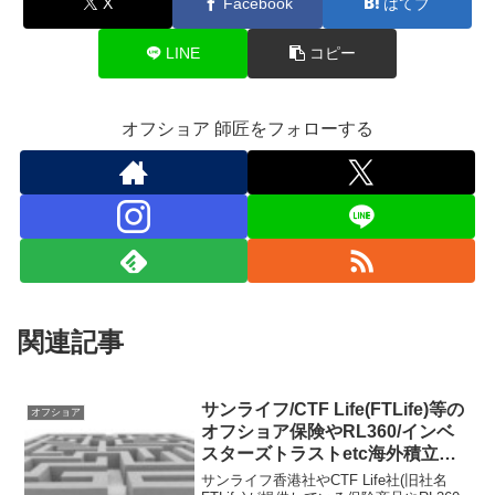
X
Facebook
はてブ
LINE
コピー
オフショア 師匠をフォローする
関連記事
サンライフ/CTF Life(FTLife)等の
オフショア
オフショア保険やRL360/インベ
スターズトラストetc海外積立は
入口までの道程が複雑？契約はシ
サンライフ香港社やCTF Life社(旧社名