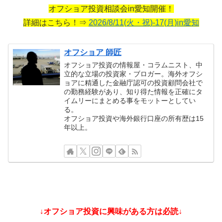
オフショア投資相談会in愛知開催！
詳細はこちら！⇒
2026/8/11(火・祝)-17(月)in愛知
オフショア 師匠
オフショア投資の情報屋・コラムニスト、中
立的な立場の投資家・ブロガー。海外オフシ
ョアに精通した金融庁認可の投資顧問会社で
の勤務経験があり、知り得た情報を正確にタ
イムリーにまとめる事をモットーとしてい
る。
オフショア投資や海外銀行口座の所有歴は15
年以上。
↓オフショア投資に興味がある方は必読↓