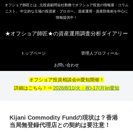
オフショア師匠とは...元投資顧問会社勤務でオフショア投資の情報屋・コラム
ニスト。 中立的な立場の投資家・ブロガー。 資産運用・資産防衛術を中心に
情報提供中！
★オフショア師匠★の資産運用調査分析ダイアリー
トップページ
管理人プロフィール
お問い合わせ
オフショア投資相談会in愛知開催！
詳細はこちら！⇒
2026/8/11(火・祝)-17(月)in愛知
Kijani Commodity Fundの現状は？香港
当局無登録代理店との契約は要注意！