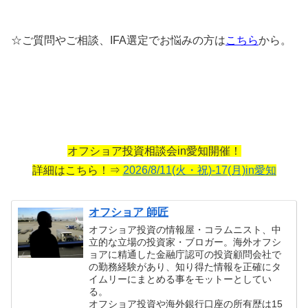
☆ご質問やご相談、IFA選定でお悩みの方は
こちら
から。
オフショア投資相談会in愛知開催！
詳細はこちら！⇒
2026/8/11(火・祝)-17(月)in愛知
オフショア 師匠
オフショア投資の情報屋・コラムニスト、中
立的な立場の投資家・ブロガー。海外オフシ
ョアに精通した金融庁認可の投資顧問会社で
の勤務経験があり、知り得た情報を正確にタ
イムリーにまとめる事をモットーとしてい
る。
オフショア投資や海外銀行口座の所有歴は15