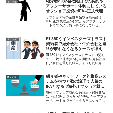
紹介者/仲介会社経由での契約や
オフショア
建ての金融商品となっている。
アフターサポート体制にしている
オフショア投資のIFA=正規代理店
はとかげのしっぽ切り作戦では？
オフショア籍の金融商品や保険商品は
IFA=正規代理店が契約からアフターサポ
ートまでを請け負う事になっている。紹
介者や仲介会社が間に入るケースもある
が不要な存在である。紹介者や仲介会社
は問題が起こった時にとかげのしっぽ切
RL360やインベスターズトラスト
オフショア
りとなる事を知るべし。
契約者で紹介会社・仲介会社と連
絡が取れなくなるケースが増えて
いる？正規代理店=IFAと直接繋が
RL360やインベスターズトラストの契約
れ！
で、正規代理店(IFA)との間に紹介会社や
仲介会社を通した結果、そうした紹介会
社や仲介会社の電話やメールアドレスが
後々繋がらなくなって投資難民化する人
が多い。IFAとは直接繋がるのが原理原則
紹介者やネットワーク的集客シス
オフショア
なので正しく契約しよう。
テムを持つと数の論理で人気の
IFAとなる!?海外オフショア籍の
投資商品/保険商品の正規代理店
海外オフショア籍の金融商品・保険商品
は質が重要！
は正規代理店であるIFAが契約からアフタ
ーサポートまでを担当する事になってい
る。その為、IFAの選定が重要と言われる
が、「人気のIFAはここです。」と語る人
がいるようだが人気の秘密とは!?本質を