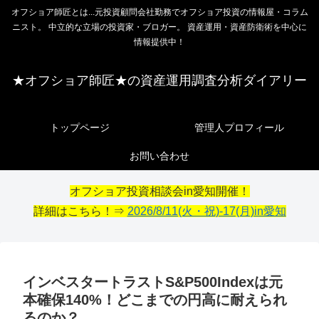
オフショア師匠とは...元投資顧問会社勤務でオフショア投資の情報屋・コラム
ニスト。 中立的な立場の投資家・ブロガー。 資産運用・資産防衛術を中心に
情報提供中！
★オフショア師匠★の資産運用調査分析ダイアリー
トップページ
管理人プロフィール
お問い合わせ
オフショア投資相談会in愛知開催！
詳細はこちら！⇒
2026/8/11(火・祝)-17(月)in愛知
インベスタートラストS&P500Indexは元
本確保140%！どこまでの円高に耐えられ
るのか？