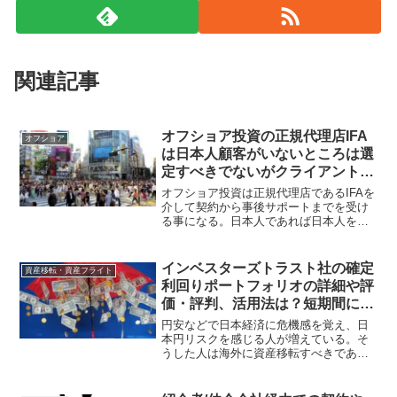
関連記事
オフショア投資の正規代理店IFA
オフショア
は日本人顧客がいないところは選
定すべきでないがクライアントが
日本人だらけのところも選ぶべき
オフショア投資は正規代理店であるIFAを
でない！
介して契約から事後サポートまでを受け
る事になる。日本人であれば日本人を受
け入れているIFAを選定すべきだが、クラ
イアントが日本人ばかりというIFAよりも
多くの国にクライアントがいるIFAを選定
インベスターズトラスト社の確定
資産移転・資産フライト
した方が良い。
利回りポートフォリオの詳細や評
価・評判、活用法は？短期間に資
産移転して解約して着金できる！
円安などで日本経済に危機感を覚え、日
本円リスクを感じる人が増えている。そ
うした人は海外に資産移転すべきであ
る。例えば、インベスターズトラスト社
の確定利回りポートフォリオでは金利が
付き、日本にいながら契約可能な米ドル