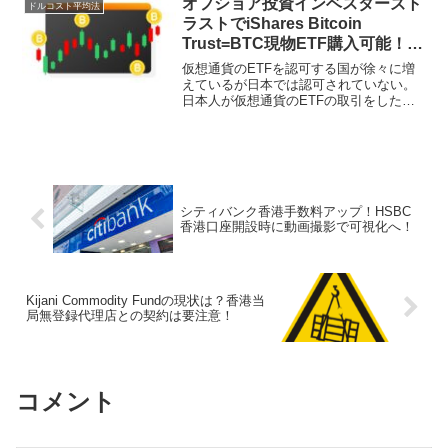
オフショア投資インベスターズト
ドルコスト平均法
見抜け！
ラストでiShares Bitcoin
Trust=BTC現物ETF購入可能！ビ
ットコインはボラティリティ高く
仮想通貨のETFを認可する国が徐々に増
積立投資に最適!?
えているが日本では認可されていない。
日本人が仮想通貨のETFの取引をしたけ
れば海外の証券会社の口座を開設するし
かないと思いきや、オフショア保険会社
のインベスターズトラストでBTCETFが
ファンドリストに入っていた。
シティバンク香港手数料アップ！HSBC
香港口座開設時に動画撮影で可視化へ！
Kijani Commodity Fundの現状は？香港当
局無登録代理店との契約は要注意！
コメント