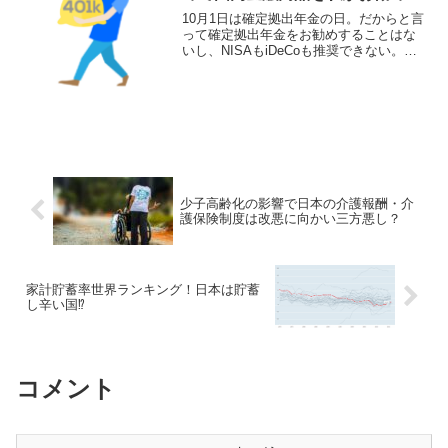
ない理由とは？
10月1日は確定拠出年金の日。だからと言
って確定拠出年金をお勧めすることはな
いし、NISAもiDeCoも推奨できない。国
内の証券会社で株や投資信託を行う事も
勧めない。日本政府の動向や日本経済を
見ていると国内に余裕資金を置いておく
事はリスクと感じるからだ。
少子高齢化の影響で日本の介護報酬・介
護保険制度は改悪に向かい三方悪し？
家計貯蓄率世界ランキング！日本は貯蓄
し辛い国⁉
コメント