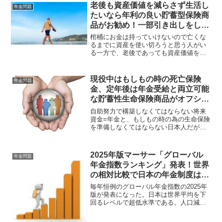
老後も資産価値を減らさず生活し
年金問題
たいなら年利の良い貯蓄型保険商
品がお勧め！一部引き出しをしつ
つ契約継続可能でNOT DIE WITH
棺桶にお金は持っていけないので亡くな
ZERO！
るまでに資産を使い切ろうと思う人がい
る一方で、老後であっても資産価値を減
らしたくないと考える人もいる。そうし
た考えの人はそれなりの利回りがあり、
一部引き出しが可能な保険商品に加入し
現役中はもしもの時の死亡保険
年金問題
て不労所得を確保すれば良いはずだ。
金、定年後は年金受給と両立可能
な貯蓄性生命保険商品がオフショ
ア香港のCTF Life(旧社名FTLife)
自助努力で構築しなくてはならない将来
にある！
資金=年金と、もしもの時の為の生命保険
を準備しなくてはならない日本人だが、
貯蓄と保険は別のものと言う人がいる。
だが、海外オフショアに目を向ければ、
貯蓄(年金)と生命保険を両立できる商品は
2025年版マーサー「グローバル
年金問題
存在する。
年金指数ランキング」発表！世界
の相対比較で日本の年金制度は超
低水準だが信頼してて大丈夫？
毎年恒例のグローバル年金指数の2025年
版が発表になった。日本は世界平均を下
回るレベルで超低水準である。人口減
少・少子高齢化が進む中で無理がある賦
課制度で運用されているが、年金制度が