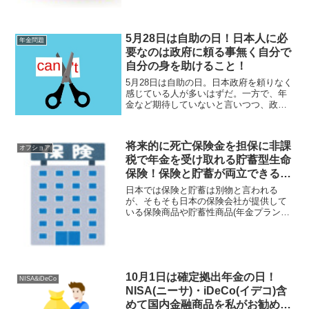
抜本的に改善される事は考え辛い。老後
資金は自助努力で構築すべし！
5月28日は自助の日！日本人に必
年金問題
要なのは政府に頼る事無く自分で
自分の身を助けること！
5月28日は自助の日。日本政府を頼りなく
感じている人が多いはずだ。一方で、年
金など期待していないと言いつつ、政府
を当てにせず自助努力で将来資金・老後
資金を構築している人は少ないように思
う。だが、行動している人はしているの
将来的に死亡保険金を担保に非課
だ！
オフショア
税で年金を受け取れる貯蓄型生命
保険！保険と貯蓄が両立できる香
港CTF Life社(FTLife)のOn Your
日本では保険と貯蓄は別物と言われる
Mind！
が、そもそも日本の保険会社が提供して
いる保険商品や貯蓄性商品(年金プラン
etc)でお勧めできるものはない。一方、香
港などでは保険と貯蓄が両立でき、死亡
保障(保険証券)を担保に非課税で年金を受
け取れる商品も存在する！
10月1日は確定拠出年金の日！
NISA&iDeCo
NISA(ニーサ)・iDeCo(イデコ)含
めて国内金融商品を私がお勧めし