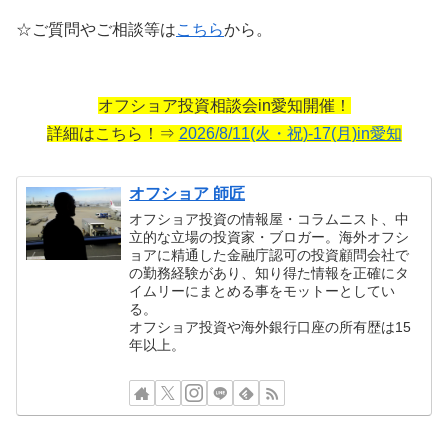
☆ご質問やご相談等は
こちら
から。
オフショア投資相談会in愛知開催！
詳細はこちら！⇒
2026/8/11(火・祝)-17(月)in愛知
オフショア 師匠
オフショア投資の情報屋・コラムニスト、中
立的な立場の投資家・ブロガー。海外オフシ
ョアに精通した金融庁認可の投資顧問会社で
の勤務経験があり、知り得た情報を正確にタ
イムリーにまとめる事をモットーとしてい
る。
オフショア投資や海外銀行口座の所有歴は15
年以上。