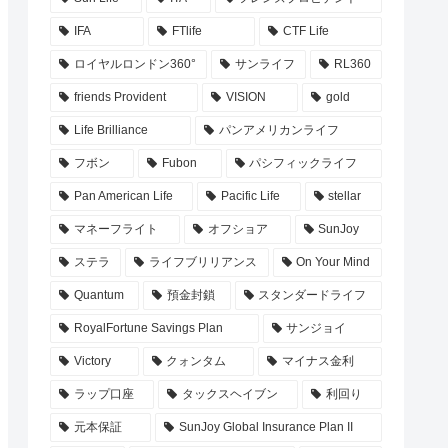
IFA
FTlife
CTF Life
ロイヤルロンドン360°
サンライフ
RL360
friends Provident
VISION
gold
Life Brilliance
パンアメリカンライフ
フボン
Fubon
パシフィックライフ
Pan American Life
Pacific Life
stellar
マネーフライト
オフショア
SunJoy
ステラ
ライフブリリアンス
On Your Mind
Quantum
預金封鎖
スタンダードライフ
RoyalFortune Savings Plan
サンジョイ
Victory
クォンタム
マイナス金利
ラップ口座
タックスヘイブン
利回り
元本保証
SunJoy Global Insurance Plan II