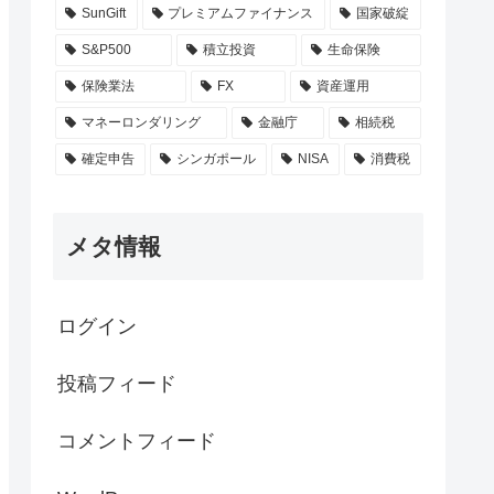
SunGift
プレミアムファイナンス
国家破綻
S&P500
積立投資
生命保険
保険業法
FX
資産運用
マネーロンダリング
金融庁
相続税
確定申告
シンガポール
NISA
消費税
メタ情報
ログイン
投稿フィード
コメントフィード