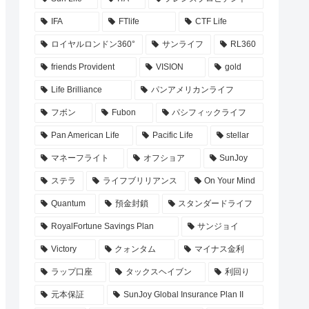
IFA
FTlife
CTF Life
ロイヤルロンドン360°
サンライフ
RL360
friends Provident
VISION
gold
Life Brilliance
パンアメリカンライフ
フボン
Fubon
パシフィックライフ
Pan American Life
Pacific Life
stellar
マネーフライト
オフショア
SunJoy
ステラ
ライフブリリアンス
On Your Mind
Quantum
預金封鎖
スタンダードライフ
RoyalFortune Savings Plan
サンジョイ
Victory
クォンタム
マイナス金利
ラップ口座
タックスヘイブン
利回り
元本保証
SunJoy Global Insurance Plan II