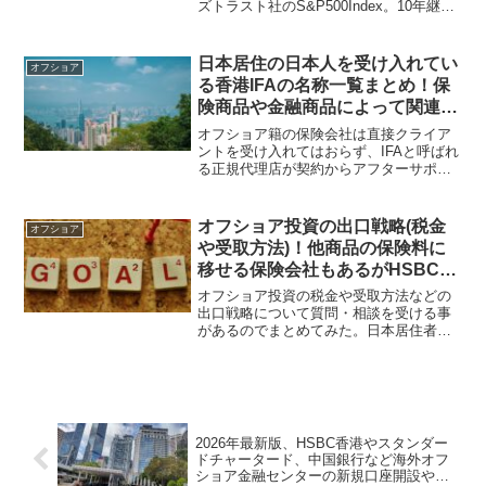
ズトラスト社のS&P500Index。10年継続
で100％、20年継続で160％の元本確保さ
れる商品も後からラインアップされる事
になった。契約での注意点をまとめてみ
日本居住の日本人を受け入れてい
オフショア
た。
る香港IFAの名称一覧まとめ！保
険商品や金融商品によって関連会
社を活用している正規代理店が多
オフショア籍の保険会社は直接クライア
い！
ントを受け入れてはおらず、IFAと呼ばれ
る正規代理店が契約からアフターサポー
トまでを請け負う事になっている。香港
IFAの場合、契約する商品によって関わる
会社が異なってくるので、詳細はIFAに確
オフショア投資の出口戦略(税金
オフショア
認すべし。
や受取方法)！他商品の保険料に
移せる保険会社もあるがHSBC香
港などの銀行口座を持っておいた
オフショア投資の税金や受取方法などの
方が良い！
出口戦略について質問・相談を受ける事
があるのでまとめてみた。日本居住者は
海外の金融商品の利益分は納税の対象と
なる。HSBC香港などのオフショアバン
クを活用すると受け取りがスムーズで資
産保全にもなるのでお勧めだ。
2026年最新版、HSBC香港やスタンダー
ドチャータード、中国銀行など海外オフ
ショア金融センターの新規口座開設や維