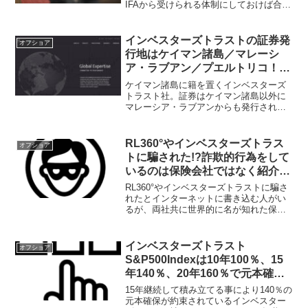
IFAから受けられる体制にしておけば合法
であり、やばい事はない。だが、紹介
者・仲介会社経由で契約すると、サポー
トが満足に受けられずやばい目に遭う可
インベスターズトラストの証券発
オフショア
能性が高い。
行地はケイマン諸島／マレーシ
ア・ラブアン／プエルトリコ！
Puerto Ricoは共通報告基準
ケイマン諸島に籍を置くインベスターズ
=CRS不参加地域！
トラスト社。証券はケイマン諸島以外に
マレーシア・ラブアンからも発行されて
いたが、プエルトリコも証券発行地に加
わった。2019年2月途中から日本人が新規
契約するとプエルトリコ発行の証券にな
RL360°やインベスターズトラス
オフショア
っている。
トに騙された!?詐欺的行為をして
いるのは保険会社ではなく紹介者
や仲介会社！
RL360°やインベスターズトラストに騙さ
れたとインターネットに書き込む人がい
るが、両社共に世界的に名が知れた保険
会社で顧客を騙す訳がない。騙している
のは紹介者や仲介者！正規代理店と直接
繋がる事が重要で、そうすれば騙される
インベスターズトラスト
オフショア
事なく情報を正しく得られる。
S&P500Indexは10年100％、15
年140％、20年160％で元本確保
のラインアップ！
15年継続して積み立てる事により140％の
元本確保が約束されているインベスター