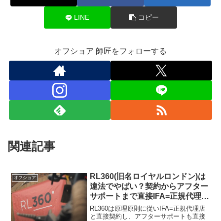
LINE
コピー
オフショア 師匠をフォローする
関連記事
RL360(旧名ロイヤルロンドン)は
オフショア
違法でやばい？契約からアフター
サポートまで直接IFA=正規代理店
でお世話になれる環境なら合法で
RL360は原理原則に従いIFA=正規代理店
無問題！
と直接契約し、アフターサポートも直接