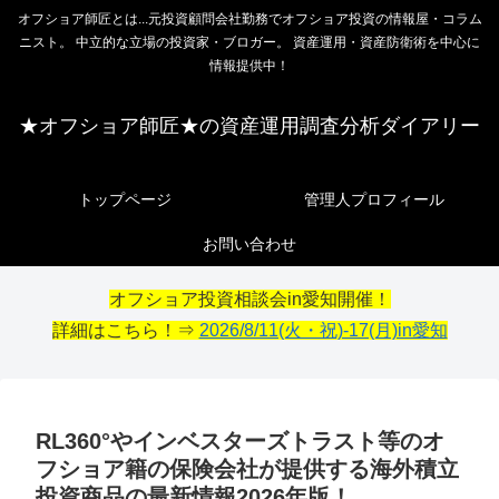
オフショア師匠とは...元投資顧問会社勤務でオフショア投資の情報屋・コラム
ニスト。 中立的な立場の投資家・ブロガー。 資産運用・資産防衛術を中心に
情報提供中！
★オフショア師匠★の資産運用調査分析ダイアリー
トップページ
管理人プロフィール
お問い合わせ
オフショア投資相談会in愛知開催！
詳細はこちら！⇒
2026/8/11(火・祝)-17(月)in愛知
RL360°やインベスターズトラスト等のオ
フショア籍の保険会社が提供する海外積立
投資商品の最新情報2026年版！