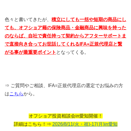
色々と書いてきたが、
積立にしても一括や短期の商品にし
ても、オフショア籍の保険商品・金融商品に興味を持った
のならば、自社で責任持って契約からアフターサポートま
で直接向き合ってお世話してくれるIFA=正規代理店と繋
がる事が最重要ポイント
となってくる。
⇒ ご質問やご相談、IFA=正規代理店の選定でお悩みの方
は
こちら
から。
オフショア投資相談会in愛知開催！
詳細はこちら！⇒
2026/8/11(火・祝)-17(月)in愛知