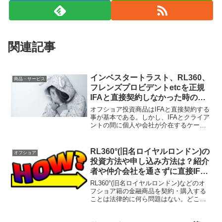
関連記事
インベスタートラスト、RL360、
商品・サービス
フレンズプロビデントetcを正規
IFAと直接契約しなかった時の弊
害とは？オフショア投資の基礎の
オフショア投資商品はIFAと直接契約する
基礎。
事が基本である。しかし、IFAとクライア
ントの間に個人や会社が介在するケース
がある。そのようなケースにおいて起こ
り得る問題点についてまとめてみた。金
融・法律知識に長けたサポート力のある
RL360°(旧名ロイヤルロンドン)の
オフショア
IFAと直接契約することが重要だ。
投資方法や申し込み方法は？紹介
者や仲介会社を通さずに直接IFA=
正規代理店に連絡するのが正規ル
RL360°(旧名ロイヤルロンドン)などのオ
ート！
フショア籍の金融商品を契約・購入する
ことは法律的に何ら問題はない。どこで
どのように購入すれば良いのかについて
解説をしたい。一番のポイントはサポー