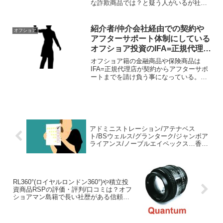
な詐欺商品では？と疑う人がいるが社歴
や格付けなどをみれば信頼置ける保険会
社と分かる。ただし、ルールに則って契
約をすることが重要なポイントとなって
紹介者/仲介会社経由での契約や
オフショア
くる。
アフターサポート体制にしている
オフショア投資のIFA=正規代理店
はとかげのしっぽ切り作戦では？
オフショア籍の金融商品や保険商品は
IFA=正規代理店が契約からアフターサポ
ートまでを請け負う事になっている。紹
介者や仲介会社が間に入るケースもある
が不要な存在である。紹介者や仲介会社
は問題が起こった時にとかげのしっぽ切
りとなる事を知るべし。
アドミニストレーション/アテナベス
ト/BSウェルス/グランターク/ジャンボア
ライアンス/ノーブルエイペックス…香港
IFA一覧と評判&評価！
RL360°(ロイヤルロンドン360°)や積立投
資商品RSPの評価・評判/口コミは？オフ
ショアマン島籍で長い社歴がある信頼性
の高い保険会社！