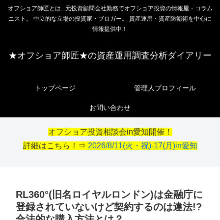
オフショア師匠とは...元投資顧問会社勤務でオフショア投資の情報屋・コラム
ニスト。 中立的な立場の投資家・ブロガー。 資産運用・資産防衛術を中心に
情報提供中！
★オフショア師匠★の資産運用調査分析ダイアリー
トップページ
管理人プロフィール
お問い合わせ
オフショア投資相談会in愛知開催！
詳細はこちら！⇒
2026/8/11(火・祝)-17(月)in愛知
RL360°(旧名ロイヤルロンドン)は金融庁に
登録されていないけど契約するのは違法!?
合法的な購入方法とは？