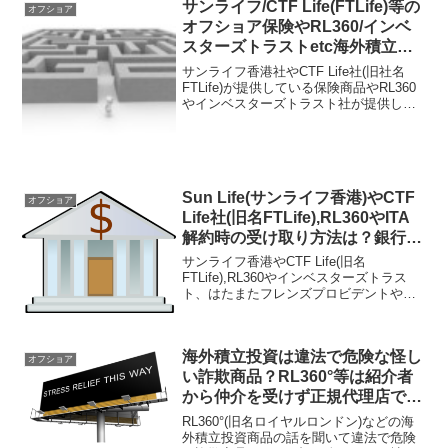
ト力の高いIFAに直接コンタクトを取るこ
サンライフ/CTF Life(FTLife)等の
オフショア
とだ。
オフショア保険やRL360/インベ
スターズトラストetc海外積立は
入口までの道程が複雑？契約はシ
サンライフ香港社やCTF Life社(旧社名
ンプルに！
FTLife)が提供している保険商品やRL360
やインベスターズトラスト社が提供して
いる積立投資商品の加入までの入口がと
ても遠く複雑と思っている人がいるよう
だが、正規代理店(IFA)を探してそこに連
絡すれば良いだけだ。
Sun Life(サンライフ香港)やCTF
オフショア
Life社(旧名FTLife),RL360やITA
解約時の受け取り方法は？銀行口
座への送金や小切手での対応可
サンライフ香港やCTF Life(旧名
能！
FTLife),RL360やインベスターズトラス
ト、はたまたフレンズプロビデントやス
タンダードライフなどの海外オフショア
金融商品や保険商品の解約時はどのよう
に資産を受け取れる？アフターサポート
海外積立投資は違法で危険な怪し
がしっかりしているIFAと契約している事
オフショア
が重要！
い詐欺商品？RL360°等は紹介者
から仲介を受けず正規代理店であ
るIFAと直接契約すれば合法で安
RL360°(旧名ロイヤルロンドン)などの海
心安全！
外積立投資商品の話を聞いて違法で危険