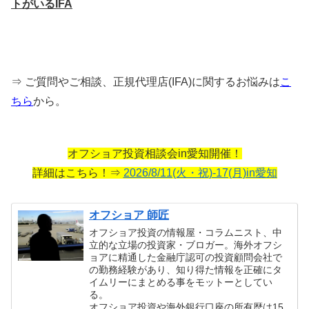
トがいるIFA
⇒ ご質問やご相談、正規代理店(IFA)に関するお悩みは
こ
ちら
から。
オフショア投資相談会in愛知開催！
詳細はこちら！⇒
2026/8/11(火・祝)-17(月)in愛知
オフショア 師匠
オフショア投資の情報屋・コラムニスト、中
立的な立場の投資家・ブロガー。海外オフシ
ョアに精通した金融庁認可の投資顧問会社で
の勤務経験があり、知り得た情報を正確にタ
イムリーにまとめる事をモットーとしてい
る。
オフショア投資や海外銀行口座の所有歴は15