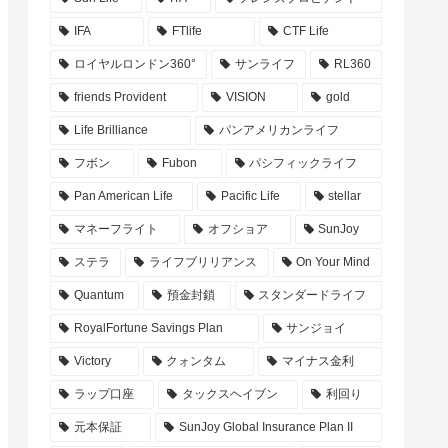
IFA
FTlife
CTF Life
ロイヤルロンドン360°
サンライフ
RL360
friends Provident
VISION
gold
Life Brilliance
パンアメリカンライフ
フボン
Fubon
パシフィックライフ
Pan American Life
Pacific Life
stellar
マネーフライト
オフショア
SunJoy
ステラ
ライフブリリアンス
On Your Mind
Quantum
預金封鎖
スタンダードライフ
RoyalFortune Savings Plan
サンジョイ
Victory
クォンタム
マイナス金利
ラップ口座
タックスヘイブン
利回り
元本保証
SunJoy Global Insurance Plan II