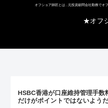
オフショア師匠とは...元投資顧問会社勤務で
★オフ
HSBC香港が口座維持管理手
だけがポイントではないよう