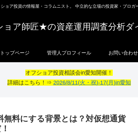
オフショア投資の情報屋・コラムニスト。 中立的な立場の投資家・ブロガ
ショア師匠★の資産運用調査分析ダ
トップページ
管理人プロフィール
お問い合わせ
オフショア投資相談会in愛知開催！
詳細はこちら！⇒
2026/8/11(火・祝)-17(月)in愛知
数料無料にする背景とは？対仮想通貨
だ！