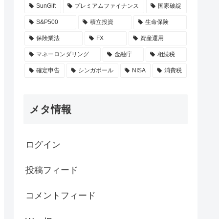
SunGift
プレミアムファイナンス
国家破綻
S&P500
積立投資
生命保険
保険業法
FX
資産運用
マネーロンダリング
金融庁
相続税
確定申告
シンガポール
NISA
消費税
メタ情報
ログイン
投稿フィード
コメントフィード