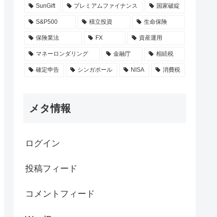
SunGift
プレミアムファイナンス
国家破綻
S&P500
積立投資
生命保険
保険業法
FX
資産運用
マネーロンダリング
金融庁
相続税
確定申告
シンガポール
NISA
消費税
メタ情報
ログイン
投稿フィード
コメントフィード