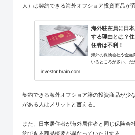
人）は契約できる海外オフショア投資商品が異
海外駐在員に日本
する理由とは？住
住者は不利！
海外の保険会社や金融
いるところが多い。だ
もある。海外駐在員な
investor-brain.com
ポートと居住地で状況
契約できる海外オフショア籍の投資商品が少
がある人はメリットと言える。
また、日本居住者が海外居住者と同じ保険会
約できる商品概要が異なっていたりする。