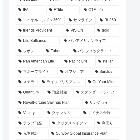
IFA
FTlife
CTF Life
ロイヤルロンドン360°
サンライフ
RL360
friends Provident
VISION
gold
Life Brilliance
パンアメリカンライフ
フボン
Fubon
パシフィックライフ
Pan American Life
Pacific Life
stellar
マネーフライト
オフショア
SunJoy
ステラ
ライフブリリアンス
On Your Mind
Quantum
預金封鎖
スタンダードライフ
RoyalFortune Savings Plan
サンジョイ
Victory
クォンタム
マイナス金利
ラップ口座
タックスヘイブン
利回り
元本保証
SunJoy Global Insurance Plan II