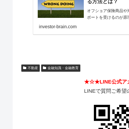
る方法とは？
オフショア保険商品や海
ポートを受けるのが原
ず、MLM/ネットワー
investor-brain.com
た違いを見分ける方法
不動産
金融知識・金融教育
★☆★LINE公式
LINEで質問ご希