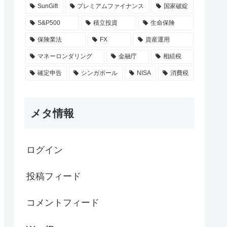
SunGift
プレミアムファイナンス
国家破綻
S&P500
積立投資
生命保険
保険業法
FX
資産運用
マネーロンダリング
金融庁
相続税
確定申告
シンガポール
NISA
消費税
メタ情報
ログイン
投稿フィード
コメントフィード