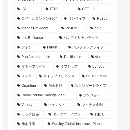
IFA
FTlife
CTF Life
ロイヤルロンドン360°
サンライフ
RL360
friends Provident
VISION
gold
Life Brilliance
パンアメリカンライフ
フボン
Fubon
パシフィックライフ
Pan American Life
Pacific Life
stellar
マネーフライト
オフショア
SunJoy
ステラ
ライフブリリアンス
On Your Mind
Quantum
預金封鎖
スタンダードライフ
RoyalFortune Savings Plan
サンジョイ
Victory
クォンタム
マイナス金利
ラップ口座
タックスヘイブン
利回り
元本保証
SunJoy Global Insurance Plan II