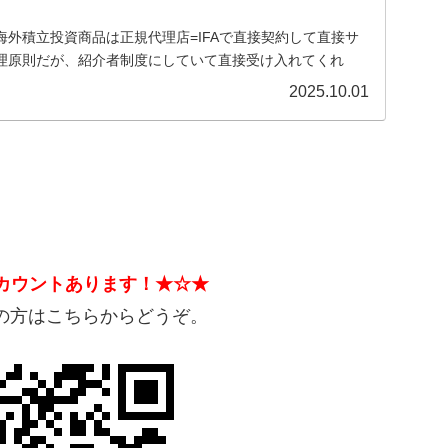
外積立投資商品は正規代理店=IFAで直接契約して直接サ
理原則だが、紹介者制度にしていて直接受け入れてくれ
クビジネス/ねずみ講のようになっているIFAもある。そうし
2025.10.01
とは？
アカウントあります！★☆★
望の方はこちらからどうぞ。