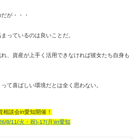
のだが・・・
高まっているのは良いことだ。
流れ、資産が上手く活用できなければ彼女たち自身も
とって喜ばしい環境だとは全く思わない。
資相談会in愛知開催！
26/8/11(火・祝)-17(月)in愛知