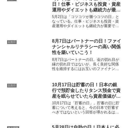
日！仕事・ビジネスも投資・資産
運用やダイエットも継続力が最重
要！
5月2日は「コツコツが勝つコツの日」と
なっている。仕事・ビジネスも投資・資
産運用やダイエットも継続力が重要であ
るが、投資・資産運用においてはコツコ
ツと複利運用をしていくと将来的にとて
も資産価値が増えていく。ただし、日本
8月7日はパートナーの日！ファイ
記念日
の保険商品では不可能と言える。
ナンシャルリテラシーの高い関係
性を築いていこう！
8月7日はパートナーの日。金の切れ目が
縁の切れ目ではないが、長く良好な関係
性を維持するにはお互いのファイナンシ
ャルリテラシーを高めておく事もポイン
トだと思う。そしてもちろん、お金以上
に心が繋がっている事が重要と言える。
10月17日は貯蓄の日！日本の銀
記念日
行で預貯金したりタンス預金で資
産を眠らせていたら資産価値が目
減りするので要注意！
10月17日は「貯蓄の日」。貯蓄の日に貯
蓄について考えると、今の日本で貯蓄す
べきではないという回答が導かれるはず
だ。貯蓄は物価上昇へのリスク対策がで
きないのでお勧めできない。また、日本
国内で貯蓄していると資産価値は目減り
5月28日は自助の日！日本人に必