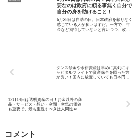
年金問題
するばかりである。
要なのは政府に頼る事無く自分で
自分の身を助けること！
5月28日は自助の日。日本政府を頼りなく
感じている人が多いはずだ。一方で、年
金など期待していないと言いつつ、政府
を当てにせず自助努力で将来資金・老後
資金を構築している人は少ないように思
う。だが、行動している人はしているの
だ！
タンス預金や余裕資産は早めに真剣にキ
ャピタルフライトで資産保全を図った方
が良い！国内に放置していても日本円リ
スクが増すばかり！
12月14日は透明資産の日！お金以外の商
品・サービス・想い・空間・空気の価値
も重要で、最も重視すべきは人間性や人
間関係だと思う！
コメント