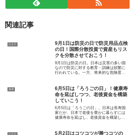
関連記事
9月1日は防災の日で防災用品点検
記念日
の日！国際分散投資で資産もリス
クを分散させておこう！
9月1日は防災の日。日本は災害の多い国
なので防災に対する教育・訓練は頻繁に
行われている。一方、将来的な危険度・
リスクが増している日本円に対してのリ
スクヘッジに関する教育は行われていな
い。だが、もしもの時の為に対策してお
6月5日は「ろうごの日」！健康寿
健康
く必要があるはずだ。
命を延ばしつつ、老後資金を構築
していこう！
6月5日は「ろうごの日」。日本は長寿国
家だが、日本で老後を豊かに暮らすには
健康寿命を延ばし、老後資金を構築して
おくことがポイント。老後になってから
対応するものではなく、若い時、現役世
代からの準備が重要となってくる。
5月2日はコツコツが勝つコツの
記念日