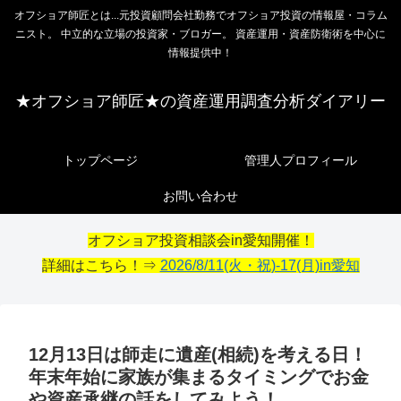
オフショア師匠とは...元投資顧問会社勤務でオフショア投資の情報屋・コラム
ニスト。 中立的な立場の投資家・ブロガー。 資産運用・資産防衛術を中心に
情報提供中！
★オフショア師匠★の資産運用調査分析ダイアリー
トップページ
管理人プロフィール
お問い合わせ
オフショア投資相談会in愛知開催！
詳細はこちら！⇒
2026/8/11(火・祝)-17(月)in愛知
12月13日は師走に遺産(相続)を考える日！
年末年始に家族が集まるタイミングでお金
や資産承継の話をしてみよう！