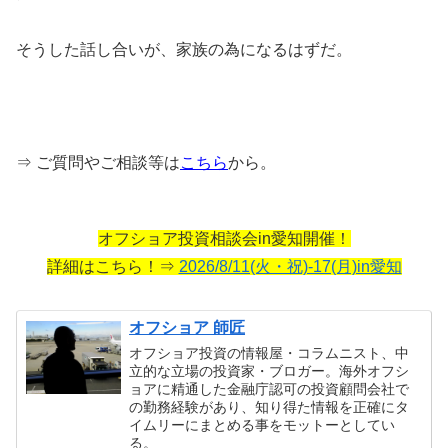
そうした話し合いが、家族の為になるはずだ。
⇒ ご質問やご相談等は
こちら
から。
オフショア投資相談会in愛知開催！
詳細はこちら！⇒
2026/8/11(火・祝)-17(月)in愛知
オフショア 師匠
オフショア投資の情報屋・コラムニスト、中
立的な立場の投資家・ブロガー。海外オフシ
ョアに精通した金融庁認可の投資顧問会社で
の勤務経験があり、知り得た情報を正確にタ
イムリーにまとめる事をモットーとしてい
る。