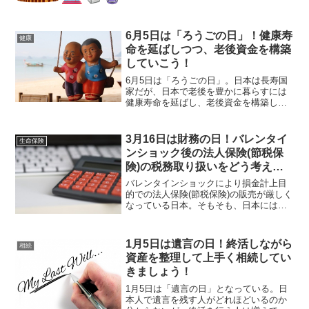
ものはすべきである。そうした考えが5フ
ラッグ理論であるが、最も有効的に活用
すべきなのが資産運用であるはずだ。
6月5日は「ろうごの日」！健康寿
健康
命を延ばしつつ、老後資金を構築
していこう！
6月5日は「ろうごの日」。日本は長寿国
家だが、日本で老後を豊かに暮らすには
健康寿命を延ばし、老後資金を構築して
おくことがポイント。老後になってから
対応するものではなく、若い時、現役世
代からの準備が重要となってくる。
3月16日は財務の日！バレンタイ
生命保険
ンショック後の法人保険(節税保
険)の税務取り扱いをどう考え
る？
バレンタインショックにより損金計上目
的での法人保険(節税保険)の販売が厳しく
なっている日本。そもそも、日本には生
命保険として本質的に効果を発揮する商
品がないのが根本的な問題だが、海外で
は多種多様に活用範囲が広い保険が提供
1月5日は遺言の日！終活しながら
相続
されていて興味深い。
資産を整理して上手く相続してい
きましょう！
1月5日は「遺言の日」となっている。日
本人で遺言を残す人がどれほどいるのか