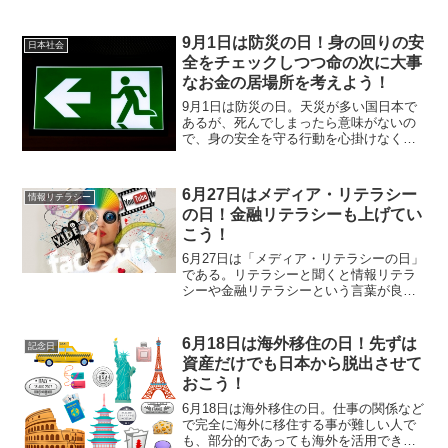
9月1日は防災の日！身の回りの安
日本社会
全をチェックしつつ命の次に大事
なお金の居場所を考えよう！
9月1日は防災の日。天災が多い国日本で
あるが、死んでしまったら意味がないの
で、身の安全を守る行動を心掛けなくて
はならない。また、命の次に大事と言わ
れるお金についても、その安全性につい
て考えなくてはならない。
6月27日はメディア・リテラシー
情報リテラシー
の日！金融リテラシーも上げてい
こう！
6月27日は「メディア・リテラシーの日」
である。リテラシーと聞くと情報リテラ
シーや金融リテラシーという言葉が良く
使われているが、金融リテラシーについ
て言えば、どこで情報を聞いたにしろ、
正しいルートで正しい商品を契約する事
6月18日は海外移住の日！先ずは
記念日
に尽きる。
資産だけでも日本から脱出させて
おこう！
6月18日は海外移住の日。仕事の関係など
で完全に海外に移住する事が難しい人で
も、部分的であっても海外を活用できる