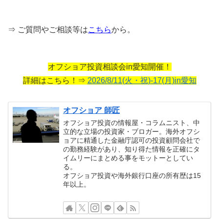
⇒ ご質問やご相談等は
こちら
から。
オフショア投資相談会in愛知開催！
詳細はこちら！⇒
2026/8/11(火・祝)-17(月)in愛知
オフショア 師匠
オフショア投資の情報屋・コラムニスト、中
立的な立場の投資家・ブロガー。海外オフシ
ョアに精通した金融庁認可の投資顧問会社で
の勤務経験があり、知り得た情報を正確にタ
イムリーにまとめる事をモットーとしてい
る。
オフショア投資や海外銀行口座の所有歴は15
年以上。