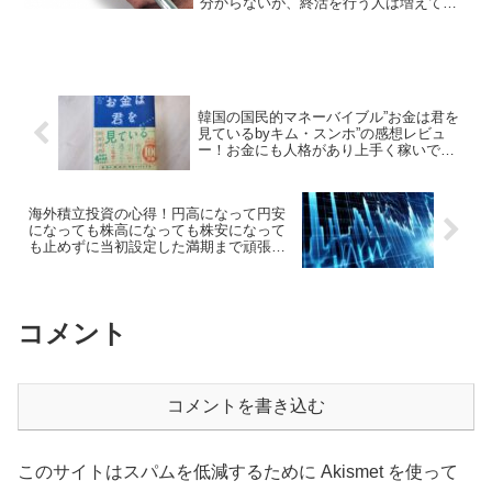
分からないが、終活を行う人は増えてい
る。遺族が相続で悩んだり揉めたりしな
いように、上手く相続してもらいたいと
思うが、日本は厳しい環境と言えるだろ
う。
韓国の国民的マネーバイブル”お金は君を
見ているbyキム・スンホ”の感想レビュ
ー！お金にも人格があり上手く稼いで貯
めて守って使おう！
海外積立投資の心得！円高になって円安
になっても株高になっても株安になって
も止めずに当初設定した満期まで頑張っ
て継続するべし！
コメント
コメントを書き込む
このサイトはスパムを低減するために Akismet を使って