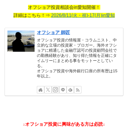
オフショア投資相談会in愛知開催！
詳細はこちら！⇒
2026/8/11(火・祝)-17(月)in愛知
オフショア 師匠
オフショア投資の情報屋・コラムニスト、中
立的な立場の投資家・ブロガー。海外オフシ
ョアに精通した金融庁認可の投資顧問会社で
の勤務経験があり、知り得た情報を正確にタ
イムリーにまとめる事をモットーとしてい
る。
オフショア投資や海外銀行口座の所有歴は15
年以上。
↓オフショア投資に興味がある方は必読↓