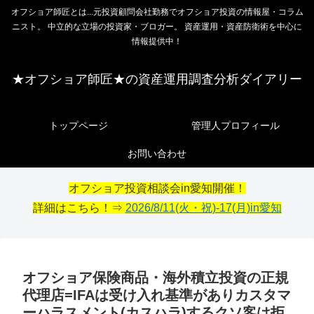
オフショア師匠とは...元投資顧問会社勤務でオフショア投資の情報屋・コラム
ニスト。 中立的な立場の投資家・ブロガー。 資産運用・資産防衛術を中心に
情報提供中！
★オフショア師匠★の資産運用調査分析ダイアリー
トップページ
管理人プロフィール
お問い合わせ
オフショア投資相談会in愛知開催！
詳細はこちら！⇒
2026/8/11(火・祝)-17(月)in愛知
オフショア保険商品・海外積立投資の正規
代理店=IFAは受け入れ基準がありカスタマ
ーハラスメント(カスハラ)するクソ客は拒