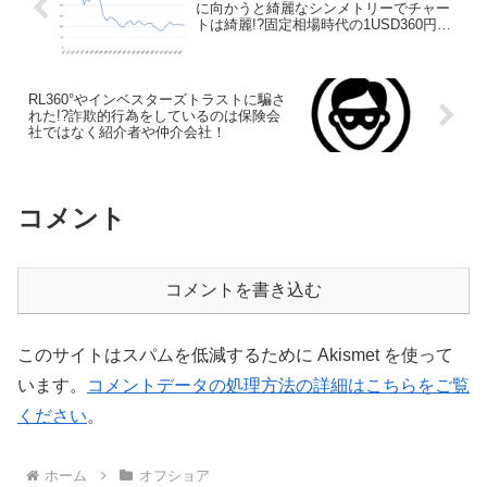
に向かうと綺麗なシンメトリーでチャー
トは綺麗!?固定相場時代の1USD360円か
らの流れで考察！
RL360°やインベスターズトラストに騙さ
れた!?詐欺的行為をしているのは保険会
社ではなく紹介者や仲介会社！
コメント
コメントを書き込む
このサイトはスパムを低減するために Akismet を使って
います。
コメントデータの処理方法の詳細はこちらをご覧
ください
。
ホーム
オフショア