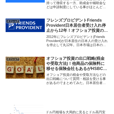
持って徴収する一方、助成金や補助金な
どは申請制度にしている事がほとんど
だ。取れるものはしっかり取って、与え
るものは気付いた人にしか提供しない。
情報を取らずに動かないでいると政府に
フレンズプロビデントFriends
オフショア
上手く使われてしまうのだ。
Provident日本居住者受け入れ停
止から12年！オフショア投資のプ
ロバイダーから人気のない日本市
2012年にフレンズプロビデント(Friends
場！
Provident)が日本居住の日本人の受け入れ
を停止して丸12年。日本市場は日本の金
融庁の圧力があったりマルチレベルマー
ケティングにしているIFAがあったりして
問題が多いが、海外積立で満期まで契約
オフショア投資の出口戦略(税金
オフショア
を完遂する為のポイントまとめ。
や受取方法)！他商品の保険料に
移せる保険会社もあるがHSBC香
港などの銀行口座を持っておいた
オフショア投資の税金や受取方法などの
方が良い！
出口戦略について質問・相談を受ける事
があるのでまとめてみた。日本居住者は
海外の金融商品の利益分は納税の対象と
なる。HSBC香港などのオフショアバン
クを活用すると受け取りがスムーズで資
産保全にもなるのでお勧めだ。
ドル円相場を大局的に見るとドル高円安