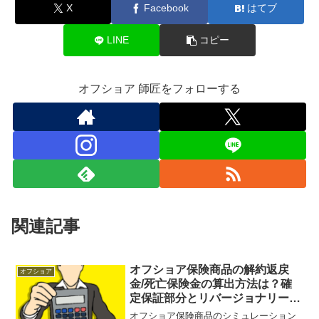
X
Facebook
はてブ
LINE
コピー
オフショア 師匠をフォローする
関連記事
オフショア保険商品の解約返戻
オフショア
金/死亡保険金の算出方法は？確
定保証部分とリバージョナリーボ
ーナス/ターミナルボーナスで計
オフショア保険商品のシミュレーション