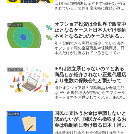
算が異なる！
は1年毎に解約返戻金や死亡保険金が設定
されている。契約年度末毎に数値が算出
されているが、年度途中で解約や死亡と
なった場合はどうなるのだろうか？保証
(確定)部分や非保証(非確定)部分で取り扱
オフショア投資は全世界で販売中
オフショア
いが異なってくる。
止となるケースと日本人だけ契約
不可となる2つのケースがある！
購入できるうちに行動を早めるべ
年々契約できる商品が減少している海外
し！
オフショア籍の金融商品や保険商品。日
本人だけが阻害されていると思っている
人もいるようだが、日本人だけ契約でき
なくなるケースと、世界中の人たちが契
約不可になるケースに層別される。購入
IFAは独立系じゃないの？とある
オフショア
できる商品がある内に行動を急ぐべし！
商品しか紹介されない正規代理店
より複数の保険会社と繋がってい
て選択肢が多いところを選択すべ
海外オフショア籍の保険商品や金融商品
し！
はIFA=正規代理店が契約からアフターサ
ポートまでをお世話してくれる。IFAのI
はIndependentの略で独立した立場の意
味。とある商品しか紹介されなかった
り、紹介者と結びついていたら独立とは
国民に支払うお金は申請しないと
年金問題
言えないのでは？
認めないが、国民から徴収するお
金は強制的に受け取る日本！補助
金・助成金は調査が必要！
日本政府は税金や社会保障費は強制力を