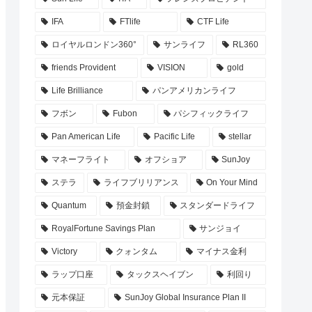
IFA
FTlife
CTF Life
ロイヤルロンドン360°
サンライフ
RL360
friends Provident
VISION
gold
Life Brilliance
パンアメリカンライフ
フボン
Fubon
パシフィックライフ
Pan American Life
Pacific Life
stellar
マネーフライト
オフショア
SunJoy
ステラ
ライフブリリアンス
On Your Mind
Quantum
預金封鎖
スタンダードライフ
RoyalFortune Savings Plan
サンジョイ
Victory
クォンタム
マイナス金利
ラップ口座
タックスヘイブン
利回り
元本保証
SunJoy Global Insurance Plan II