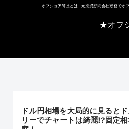
オフショア師匠とは...元投資顧問会社勤務で
★オフ
ドル円相場を大局的に見るとド
リーでチャートは綺麗!?固定相