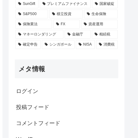
SunGift
プレミアムファイナンス
国家破綻
S&P500
積立投資
生命保険
保険業法
FX
資産運用
マネーロンダリング
金融庁
相続税
確定申告
シンガポール
NISA
消費税
メタ情報
ログイン
投稿フィード
コメントフィード