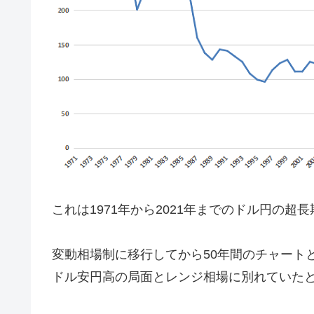
これは1971年から2021年までのドル円の超
変動相場制に移行してから50年間のチャート
ドル安円高の局面とレンジ相場に別れていた