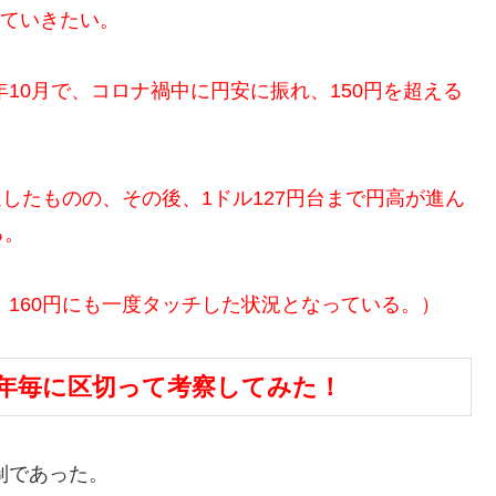
していきたい。
年10月で、コロナ禍中に円安に振れ、150円を超える
達したものの、
その後、1ドル127円台まで円高が進ん
る。
、160円にも一度タッチした状況となっている。）
25年毎に区切って考察してみた！
制であった。