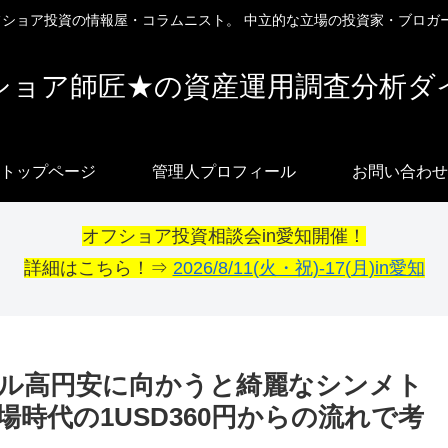
オフショア投資の情報屋・コラムニスト。 中立的な立場の投資家・ブロガ
ショア師匠★の資産運用調査分析ダ
トップページ
管理人プロフィール
お問い合わせ
オフショア投資相談会in愛知開催！
詳細はこちら！⇒
2026/8/11(火・祝)-17(月)in愛知
ル高円安に向かうと綺麗なシンメト
場時代の1USD360円からの流れで考