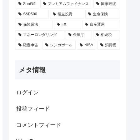
SunGift
プレミアムファイナンス
国家破綻
S&P500
積立投資
生命保険
保険業法
FX
資産運用
マネーロンダリング
金融庁
相続税
確定申告
シンガポール
NISA
消費税
メタ情報
ログイン
投稿フィード
コメントフィード