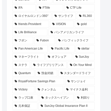
IFA
FTlife
CTF Life
ロイヤルロンドン360°
サンライフ
RL360
friends Provident
VISION
gold
Life Brilliance
パンアメリカンライフ
フボン
Fubon
パシフィックライフ
Pan American Life
Pacific Life
stellar
マネーフライト
オフショア
SunJoy
ステラ
ライフブリリアンス
On Your Mind
Quantum
預金封鎖
スタンダードライフ
RoyalFortune Savings Plan
サンジョイ
Victory
クォンタム
マイナス金利
ラップ口座
タックスヘイブン
利回り
元本保証
SunJoy Global Insurance Plan II