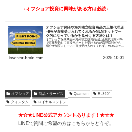
↓オフショア投資に興味がある方は必読↓
オフショア保険や海外積立投資商品の正規代理店
=IFAが直接受け入れてくれるかMLMネットワー
ク的になっているかを見分ける方法とは？
オフショア保険商品や海外積立投資商品は正規代理店=IFA
で直接契約して直接サポートを受けるのが原理原則だが、
紹介者制度にしていて直接受け入れてくれず、MLM/ネット
ワークビジネス/ねずみ講のようになっているIFAもある。
そうした違いを見分ける方法とは？
2025.10.01
investor-brain.com
オフショア
商品・サービス
Quantum
RL360°
クォンタム
ロイヤルロンドン
★☆★LINE公式アカウントあります！★☆★
LINEで質問ご希望の方はこちらからどうぞ。