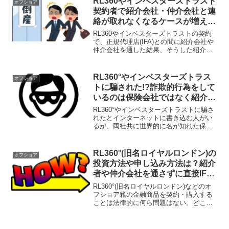
RL360やインベスターズトラスト
オフショア
てくるかの考察。
契約者で紹介会社・仲介会社と連
絡が取れなくなるケースが増えて
いる？正規代理店=IFAと直接繋が
RL360やインベスターズトラストの契約
れ！
で、正規代理店(IFA)との間に紹介会社や
仲介会社を通した結果、そうした紹介会
社や仲介会社の電話やメールアドレスが
後々繋がらなくなって投資難民化する人
が多い。IFAとは直接繋がるのが原理原則
RL360°やインベスターズトラス
オフショア
なので正しく契約しよう。
トに騙された!?詐欺的行為をして
いるのは保険会社ではなく紹介者
や仲介会社！
RL360°やインベスターズトラストに騙さ
れたとインターネットに書き込む人がい
るが、両社共に世界的に名が知れた保険
会社で顧客を騙す訳がない。騙している
のは紹介者や仲介者！正規代理店と直接
繋がる事が重要で、そうすれば騙される
RL360°(旧名ロイヤルロンドン)の
オフショア
事なく情報を正しく得られる。
投資方法や申し込み方法は？紹介
者や仲介会社を通さずに直接IFA=
正規代理店に連絡するのが正規ル
RL360°(旧名ロイヤルロンドン)などのオ
ート！
フショア籍の金融商品を契約・購入する
ことは法律的に何ら問題はない。どこで
どのように購入すれば良いのかについて
解説をしたい。一番のポイントはサポー
ト力の高いIFAに直接コンタクトを取るこ