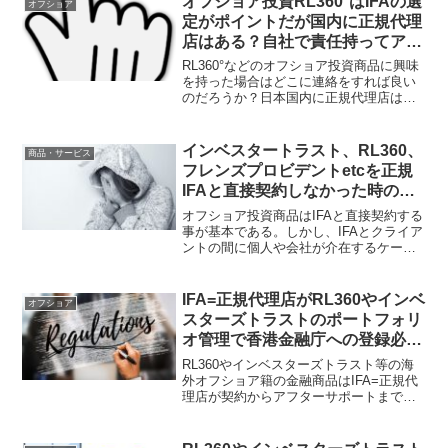
オフショア投資RL360°はIFAの選
オフショア
定がポイントだが国内に正規代理
店はある？自社で責任持ってアフ
ターサポートをしてもらうべし！
RL360°などのオフショア投資商品に興味
を持った場合はどこに連絡をすれば良い
のだろうか？日本国内に正規代理店はあ
るのだろうか？長期契約となるので、自
社で責任持ってアフターサポートをして
くれる正規代理店=IFAを選定する事が重
インベスタートラスト、RL360、
商品・サービス
要となってくる。
フレンズプロビデントetcを正規
IFAと直接契約しなかった時の弊
害とは？オフショア投資の基礎の
オフショア投資商品はIFAと直接契約する
基礎。
事が基本である。しかし、IFAとクライア
ントの間に個人や会社が介在するケース
がある。そのようなケースにおいて起こ
り得る問題点についてまとめてみた。金
融・法律知識に長けたサポート力のある
IFA=正規代理店がRL360やインベ
オフショア
IFAと直接契約することが重要だ。
スターズトラストのポートフォリ
オ管理で香港金融庁への登録必要
性は？SFCはレギュレーションと
RL360やインベスターズトラスト等の海
して要求！
外オフショア籍の金融商品はIFA=正規代
理店が契約からアフターサポートまでの
責務を負う。ポートフォリオ管理をIFAに
お願いする人もいるが、その際、例えば
香港であればSFCへの登録が必要となっ