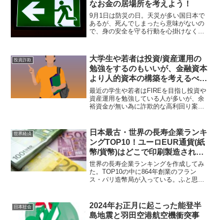
なお金の居場所を考えよう！
9月1日は防災の日。天災が多い国日本で
あるが、死んでしまったら意味がないの
で、身の安全を守る行動を心掛けなくて
はならない。また、命の次に大事と言わ
れるお金についても、その安全性につい
て考えなくてはならない。
大学生や若者は投資/資産運用の
投資詐欺
勉強をするのもいいが、金融資本
より人的資本の構築を考えるべ
き！FIRE=経済的自立の前に自分
最近の学生や若者はFIREを目指し投資や
を磨け！
資産運用を勉強している人が多いが、余
裕資金が無い為に詐欺的な高利回り案件
や人の力(お金)を利用するMLMに嵌って
しまう傾向にある。先ずは余裕資金を作
る為に自分自身の力でしっかり稼げるよ
日本最古・世界の長寿企業ランキ
世界経済
うに人的資本を高めるべきだ。
ングTOP10！ユーロEUR通貨(紙
幣/貨幣)はどこで印刷製造されて
いて、どこが発行しているの？
世界の長寿企業ランキングを作成してみ
た。TOP10の中に864年創業のフラン
ス・パリ造幣局が入っている。ふと思っ
たのだが、2002年に誕生して多くの国が
法定通貨として扱っているユーロ(EUR)の
紙幣や硬貨はどこで印刷や製造がされて
2024年お正月に起こった能登半
日本社会
いるのだろうか？
島地震と羽田空港航空機衝突事