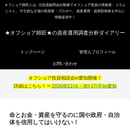
オフショア師匠とは...元投資顧問会社勤務でオフショア投資の情報屋・コラム
ニスト。 中立的な立場の投資家・ブロガー。 資産運用・資産防衛術を中心に
情報提供中！
★オフショア師匠★の資産運用調査分析ダイアリー
トップページ
管理人プロフィール
お問い合わせ
オフショア投資相談会in愛知開催！
詳細はこちら！⇒
2026/8/11(火・祝)-17(月)in愛知
命とお金・資産を守るのに国や政府・自治
体を信用してはいけない！