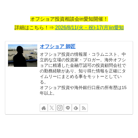
オフショア投資相談会in愛知開催！
詳細はこちら！⇒
2026/8/11(火・祝)-17(月)in愛知
オフショア 師匠
オフショア投資の情報屋・コラムニスト、中
立的な立場の投資家・ブロガー。海外オフシ
ョアに精通した金融庁認可の投資顧問会社で
の勤務経験があり、知り得た情報を正確にタ
イムリーにまとめる事をモットーとしてい
る。
オフショア投資や海外銀行口座の所有歴は15
年以上。