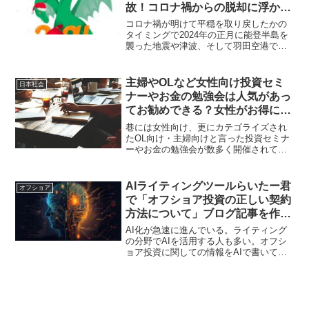
故！コロナ禍からの脱却に浮かれ
ている場合ではない！
コロナ禍が明けて平穏を取り戻したかの
タイミングで2024年の正月に能登半島を
襲った地震や津波、そして羽田空港での
衝突事故。世界では争いが絶えなくなっ
ているが、天災や戦争を含めて「命」や
「生き方」を改めて考えなくてはならな
主婦やOLなど女性向け投資セミ
日本社会
いように感じる。
ナーやお金の勉強会は人気があっ
てお勧めできる？女性がお得にな
る金融商品って何がある？
巷には女性向け、更にカテゴライズされ
たOL向け・主婦向けと言った投資セミナ
ーやお金の勉強会が数多く開催されてい
るようだ。実際、こうした女性が得する
投資案件はあるのだろうか？日本人は男
女間の差よりも海外との金融格差を感じ
AIライティングツールらいたー君
オフショア
るべきであるはずだ。
で「オフショア投資の正しい契約
方法について」ブログ記事を作成
してみた！コンテンツの結果は如
AI化が急速に進んでいる。ライティング
何に!?
の分野でAIを活用する人も多い。オフシ
ョア投資に関しての情報をAIで書いても
らったらどうなるかが気になったので
「オフショア投資の正しい契約方法につ
いて」というタイトルでキーワードを幾
つか選定して試してみた。