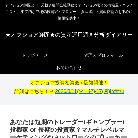
オフショア師匠とは...元投資顧問会社勤務でオフショア投資の情報屋・コラム
ニスト。 中立的な立場の投資家・ブロガー。 資産運用・資産防衛術を中心に
情報提供中！
★オフショア師匠★の資産運用調査分析ダイアリー
トップページ
管理人プロフィール
お問い合わせ
オフショア投資相談会in愛知開催！
詳細はこちら！⇒
2026/8/11(火・祝)-17(月)in愛知
あなたは短期のトレーダー/ギャンブラー/
投機家 or 長期の投資家？マルチレベルマ
ーケティングやネットワークのプレーヤー