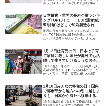
暮らし続ける為に掲げられた持続可能な
開発目標となっているが、そもそも日本
自体が持続可能な社会かどうかが疑問に
感じる。日本人として個々が生き延びる
日本最古・世界の長寿企業ランキ
世界経済
事を考える方が重要ではなかろうか？
ングTOP10！ユーロEUR通貨(紙
幣/貨幣)はどこで印刷製造されて
いて、どこが発行しているの？
世界の長寿企業ランキングを作成してみ
た。TOP10の中に864年創業のフラン
ス・パリ造幣局が入っている。ふと思っ
たのだが、2002年に誕生して多くの国が
法定通貨として扱っているユーロ(EUR)の
紙幣や硬貨はどこで印刷や製造がされて
1月12日は育児の日！日本は子育
人口問題
いるのだろうか？
て家庭に厳しい国だが海外でも活
躍して生きていけるようなお子さ
んへ成長させていこう！
1月12日は「育児の日」。人口減少・少子
高齢化問題が叫ばれている日本だが、だ
からと言って子育て家庭に優しい対応を
してくれている訳ではなく、寧ろ高齢者
を支える為の若手人材を確保したいだけ
のように感じる。世界で戦える人財にな
1月10日みんなの移住の日！国内
日本社会
っていくべきと感じる。
で都市部から地方への引っ越しよ
りも、日本から海外へ移動する若
者や中小企業経営者が増えるので
1月10日は語呂に合わせて移住の日。日本
は？
では都市部から地方への移住がブームっ