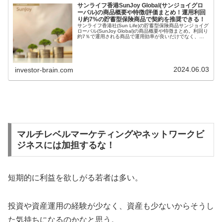
サンライフ香港SunJoy Global(サンジョイグロ
ーバル)の商品概要や特徴/評価まとめ！運用利回
り約7%の貯蓄型保険商品で契約を推奨できる！
サンライフ香港社(Sun Life)の貯蓄型保険商品サンジョイグ
ローバル(SunJoy Global)の商品概要や特徴まとめ。利回り
約7％で運用される商品で運用効率が良いだけでなく、契
約者や被保険者の変更や証券分割が可能なので資産承継に
も適した商品と言える。
2024.06.03
investor-brain.com
マルチレベルマーケティングやネットワークビ
ジネスには加担するな！
短期的に利益を欲しがる若者は多い。
投資や資産運用の経験が少なく、資産も少ないからそうし
た気持ちになるのかなと思う。