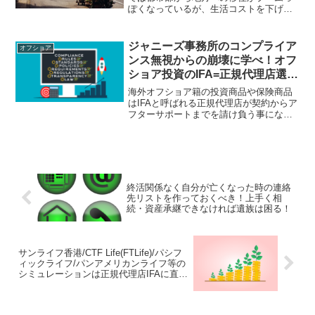
ぽくなっているが、生活コストを下げる
為に移住する人も多く、経済の縮小を表
しているように感じる。若者や中小企業
経営者は勢いのある海外への移住を希望
ジャニーズ事務所のコンプライア
オフショア
していて、とても対称的だ。
ンス無視からの崩壊に学べ！オフ
ショア投資のIFA=正規代理店選定
のチェックポイントでも同じ事が
海外オフショア籍の投資商品や保険商品
言える！
はIFAと呼ばれる正規代理店が契約からア
フターサポートまでを請け負う事になっ
ている。ジャニーズ事務所の崩壊を見て
いれば分かる通り、コンプライアンスを
無視する会社はいつか破綻する。法令遵
守のIFAを選定すべし！
終活関係なく自分が亡くなった時の連絡
先リストを作っておくべき！上手く相
続・資産承継できなければ遺族は困る！
サンライフ香港/CTF Life(FTLife)/パシフ
ィックライフ/パンアメリカンライフ等の
シミュレーションは正規代理店IFAに直接
お願いしよう！