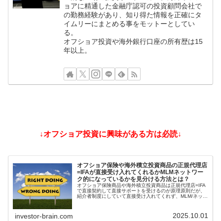
ョアに精通した金融庁認可の投資顧問会社で
の勤務経験があり、知り得た情報を正確にタ
イムリーにまとめる事をモットーとしてい
る。
オフショア投資や海外銀行口座の所有歴は15
年以上。
↓オフショア投資に興味がある方は必読↓
オフショア保険や海外積立投資商品の正規代理店
=IFAが直接受け入れてくれるかMLMネットワー
ク的になっているかを見分ける方法とは？
オフショア保険商品や海外積立投資商品は正規代理店=IFA
で直接契約して直接サポートを受けるのが原理原則だが、
紹介者制度にしていて直接受け入れてくれず、MLM/ネット
ワークビジネス/ねずみ講のようになっているIFAもある。
そうした違いを見分ける方法とは？
2025.10.01
investor-brain.com