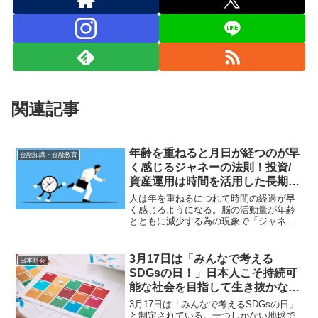
関連記事
年齢を重ねると月日が経つのが早
金融知識・金融教育
く感じるジャネーの法則！投資/
資産運用は時間を活用した長期複
利運用が有効だが満期まであっと
人は年を重ねるにつれて時間の経過が早
いう間!?
く感じるようになる。脳の活動量が年齢
とともに減少する為の現象で「ジャネー
の法則」と呼ばれている。資産運用は長
期複利運用が基本と言えるが、この法則
に従えば、長期運用も思った以上に短く
3月17日は「みんなで考える
日本社会
感じるのでは？
SDGsの日！」日本人こそ持続可
能な社会を目指して生き抜かなけ
ればならないと感じる！
3月17日は「みんなで考えるSDGsの日」
と制定されている。一つしかない地球で