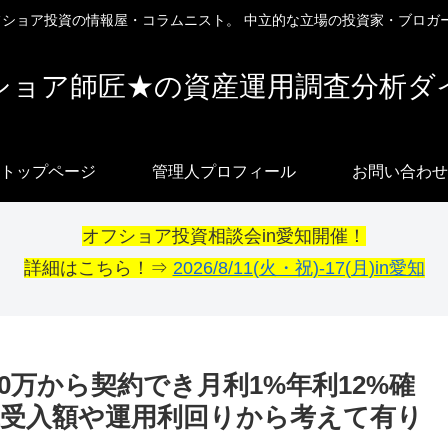
オフショア投資の情報屋・コラムニスト。 中立的な立場の投資家・ブロガ
ショア師匠★の資産運用調査分析ダ
トップページ
管理人プロフィール
お問い合わせ
オフショア投資相談会in愛知開催！
詳細はこちら！⇒
2026/8/11(火・祝)-17(月)in愛知
0万から契約でき月利1%年利12%確
受入額や運用利回りから考えて有り