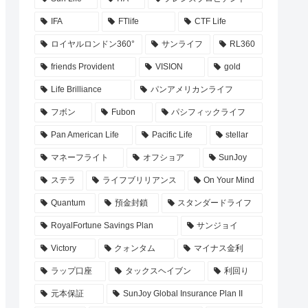
IFA
FTlife
CTF Life
ロイヤルロンドン360°
サンライフ
RL360
friends Provident
VISION
gold
Life Brilliance
パンアメリカンライフ
フボン
Fubon
パシフィックライフ
Pan American Life
Pacific Life
stellar
マネーフライト
オフショア
SunJoy
ステラ
ライフブリリアンス
On Your Mind
Quantum
預金封鎖
スタンダードライフ
RoyalFortune Savings Plan
サンジョイ
Victory
クォンタム
マイナス金利
ラップ口座
タックスヘイブン
利回り
元本保証
SunJoy Global Insurance Plan II