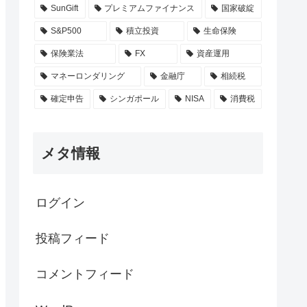
SunGift
プレミアムファイナンス
国家破綻
S&P500
積立投資
生命保険
保険業法
FX
資産運用
マネーロンダリング
金融庁
相続税
確定申告
シンガポール
NISA
消費税
メタ情報
ログイン
投稿フィード
コメントフィード