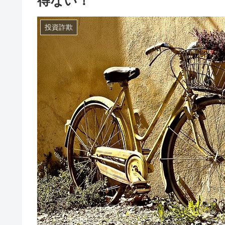
得ない！
投資詐欺