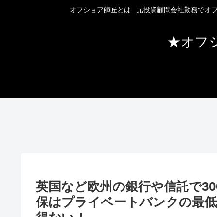
オフショア師匠とは...元投資顧問会社勤務で
★オフ
英国など欧州の銀行や信託で30
保はプライベートバンクの最低