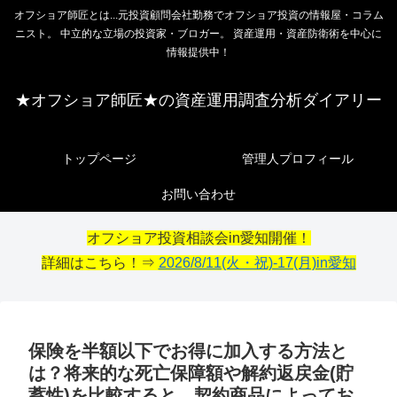
オフショア師匠とは...元投資顧問会社勤務でオフショア投資の情報屋・コラム
ニスト。 中立的な立場の投資家・ブロガー。 資産運用・資産防衛術を中心に
情報提供中！
★オフショア師匠★の資産運用調査分析ダイアリー
トップページ
管理人プロフィール
お問い合わせ
オフショア投資相談会in愛知開催！
詳細はこちら！⇒
2026/8/11(火・祝)-17(月)in愛知
保険を半額以下でお得に加入する方法と
は？将来的な死亡保障額や解約返戻金(貯
蓄性)を比較すると、契約商品によってお