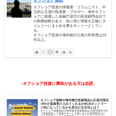
オフショア 師匠
オフショア投資の情報屋・コラムニスト、中
立的な立場の投資家・ブロガー。海外オフシ
ョアに精通した金融庁認可の投資顧問会社で
の勤務経験があり、知り得た情報を正確にタ
イムリーにまとめる事をモットーとしてい
る。
オフショア投資や海外銀行口座の所有歴は15
年以上。
↓オフショア投資に興味がある方は必読↓
オフショア保険や海外積立投資商品の正規代理店
=IFAが直接受け入れてくれるかMLMネットワー
ク的になっているかを見分ける方法とは？
オフショア保険商品や海外積立投資商品は正規代理店=IFA
で直接契約して直接サポートを受けるのが原理原則だが、