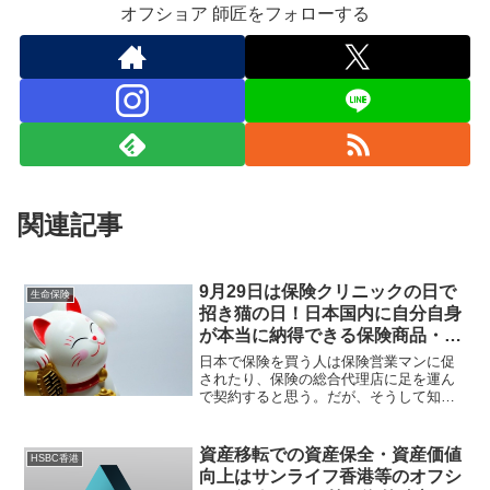
オフショア 師匠をフォローする
関連記事
9月29日は保険クリニックの日で
生命保険
招き猫の日！日本国内に自分自身
が本当に納得できる保険商品・金
融商品はあるでしょうか？
日本で保険を買う人は保険営業マンに促
されたり、保険の総合代理店に足を運ん
で契約すると思う。だが、そうして知っ
た商品は残念ながら利回りが良くない。
視野を広げて海外の金融商品を知ると、
幸福の招き猫が良い方向に導いてくれる
資産移転での資産保全・資産価値
HSBC香港
ことだろう。
向上はサンライフ香港等のオフシ