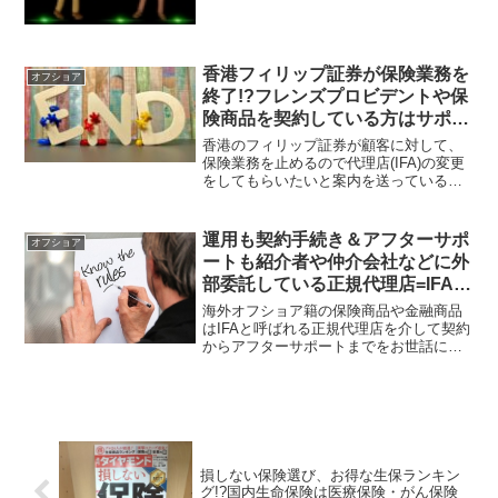
フショア投資に興味がある海外居住者は
そのメリットを活かすべきであり、日本
居住者は早めに行動をすべきである。
香港フィリップ証券が保険業務を
オフショア
終了!?フレンズプロビデントや保
険商品を契約している方はサポー
ト力があるIFAの変更を！
香港のフィリップ証券が顧客に対して、
保険業務を止めるので代理店(IFA)の変更
をしてもらいたいと案内を送っているそ
うだ。フレンズプロビデントや保険商品
を契約している日本居住の日本人がいる
と思うが、冷静になってサポート力が高
運用も契約手続き＆アフターサポ
オフショア
いIFAを選んでもらいたい。
ートも紹介者や仲介会社などに外
部委託している正規代理店=IFAは
何をしてくれる存在なのだろう
海外オフショア籍の保険商品や金融商品
か？
はIFAと呼ばれる正規代理店を介して契約
からアフターサポートまでをお世話にな
る。こうした事を何故か外部委託してい
るIFAもあるが、満期まで契約をしっかり
と完了したければ、自社で責任持って対
応してくれるIFAを選定すべきである。
損しない保険選び、お得な生保ランキン
グ!?国内生命保険は医療保険・がん保険