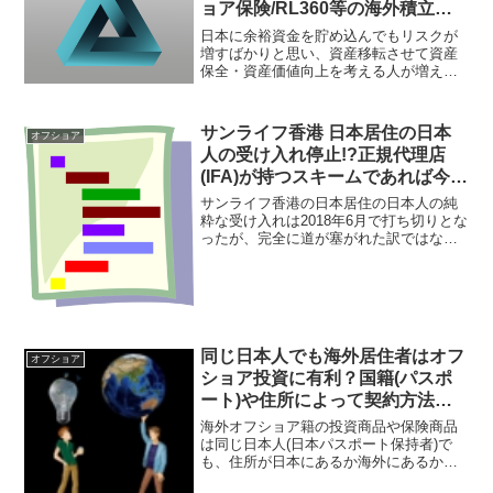
ョア保険/RL360等の海外積立投
資/HSBC香港の銀行口座の3点セ
日本に余裕資金を貯め込んでもリスクが
ットを推奨！
増すばかりと思い、資産移転させて資産
保全・資産価値向上を考える人が増えて
いるように感じる。保険などの一括投資
商品、積立投資商品、そして海外銀行口
座の3つを活用する事が有用と言える。こ
サンライフ香港 日本居住の日本
オフショア
れらを3点セットと呼ぶ人もいる。
人の受け入れ停止!?正規代理店
(IFA)が持つスキームであれば今で
も契約可能だが法人は加入不可！
サンライフ香港の日本居住の日本人の純
粋な受け入れは2018年6月で打ち切りとな
ったが、完全に道が塞がれた訳ではな
い。正規代理店であるIFA(Independent
Financial Advisor)が持っている特殊なス
キームで契約できる方法がある。興味が
あれば急いだ方が良いだろう。
同じ日本人でも海外居住者はオフ
オフショア
ショア投資に有利？国籍(パスポ
ート)や住所によって契約方法が
異なる生命保険・金融商品があ
海外オフショア籍の投資商品や保険商品
る！
は同じ日本人(日本パスポート保持者)で
も、住所が日本にあるか海外にあるかで
契約できる商品や契約方法が異なる。オ