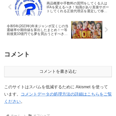
商品概要や手数料の質問をしてくる人は
IFAを変えるべき！知識があり直接サポー
トしてくれる正規代理店を選定して移管
(変更)しよう！
令和5年(2023年)年末ジャンボ宝くじの当
選確率や期待値を算出したまとめ！一等
前後賞10億円でも夢を買おうとすべきで
ない！
コメント
コメントを書き込む
このサイトはスパムを低減するために Akismet を使って
います。
コメントデータの処理方法の詳細はこちらをご覧
ください
。
ホーム
オフショア