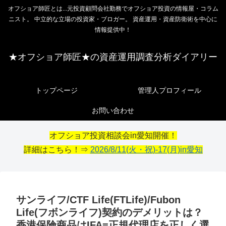
オフショア師匠とは...元投資顧問会社勤務でオフショア投資の情報屋・コラム
ニスト。 中立的な立場の投資家・ブロガー。 資産運用・資産防衛術を中心に
情報提供中！
★オフショア師匠★の資産運用調査分析ダイアリー
トップページ
管理人プロフィール
お問い合わせ
オフショア投資相談会in愛知開催！
詳細はこちら！⇒
2026/8/11(火・祝)-17(月)in愛知
サンライフ/CTF Life(FTLife)/Fubon
Life(フボンライフ)契約のデメリットは？
香港保険商品はIFA=正規代理店を正しく選