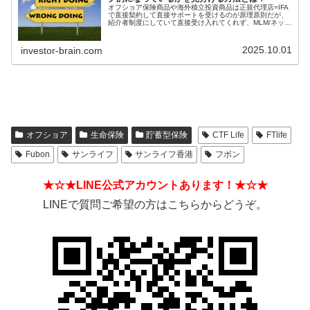
オフショア保険商品や海外積立投資商品は正規代理店=IFA
で直接契約して直接サポートを受けるのが原理原則だが、
紹介者制度にしていて直接受け入れてくれず、MLM/ネット
ワークビジネス/ねずみ講のようになっているIFAもある。
そうした違いを見分ける方法とは？
2025.10.01
investor-brain.com
オフショア
生命保険
貯蓄型保険
CTF Life
FTlife
Fubon
サンライフ
サンライフ香港
フボン
★☆★LINE公式アカウントあります！★☆★
LINEで質問ご希望の方はこちらからどうぞ。