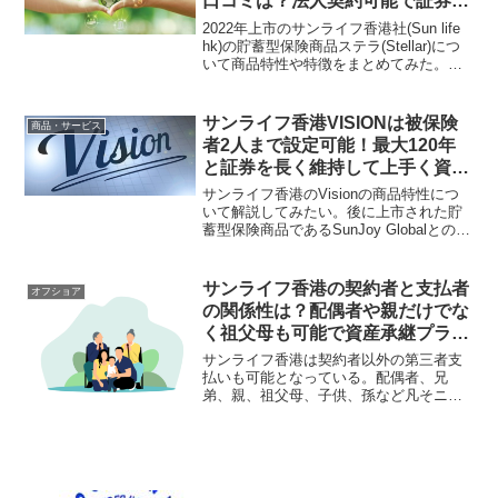
口コミは？法人契約可能で証券分
割もできる貯蓄型保険商品！
2022年上市のサンライフ香港社(Sun life
hk)の貯蓄型保険商品ステラ(Stellar)につ
いて商品特性や特徴をまとめてみた。日
本の保険会社では提供できないような利
回りになっているが、それだけでなく、
資産承継などにも対応したプランとなっ
サンライフ香港VISIONは被保険
商品・サービス
ている。法人契約も可能。
者2人まで設定可能！最大120年
と証券を長く維持して上手く資産
を承継していける金融商品！
サンライフ香港のVisionの商品特性につ
いて解説してみたい。後に上市された貯
蓄型保険商品であるSunJoy Globalとの商
品特性の相違点についてもまとめてい
る。自分自身がどの商品を契約すべきか
はIFA=正規代理店と相談しながら決めれ
サンライフ香港の契約者と支払者
オフショア
ば良い。
の関係性は？配偶者や親だけでな
く祖父母も可能で資産承継プラン
として活用可能で被保険者の変更
サンライフ香港は契約者以外の第三者支
も可能！
払いも可能となっている。配偶者、兄
弟、親、祖父母、子供、孫など凡そニ親
等まで可能なイメージ。第三者支払いを
活用すれば上手く資産承継する事ができ
るはずだ。日本にはないスキームがある
のがオフショア金融センターと言える。