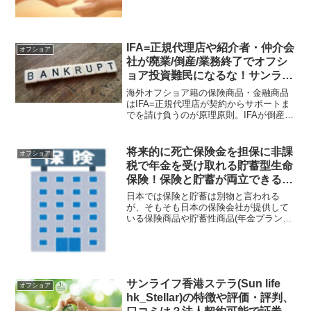
となっていて、資産承継プランとしても
評価できる。日本の保険会社では提供で
きないプランと言えるだろう。
IFA=正規代理店や紹介者・仲介会
オフショア
社が廃業/倒産/業務終了でオフシ
ョア投資難民になるな！サンライ
フ香港,CTF
海外オフショア籍の保険商品・金融商品
Life(FTLife),ITA,RL360等
はIFA=正規代理店が契約からサポートま
でを請け負うのが原理原則。IFAが倒産・
破綻・業務終了したらIFAを移管すれば良
いが、紹介者や仲介会社経由で契約し、
そうした人や会社に何かあったらオフシ
将来的に死亡保険金を担保に非課
オフショア
ョア投資難民になってしまうので要注
税で年金を受け取れる貯蓄型生命
意。
保険！保険と貯蓄が両立できる香
港CTF Life社(FTLife)のOn Your
日本では保険と貯蓄は別物と言われる
Mind！
が、そもそも日本の保険会社が提供して
いる保険商品や貯蓄性商品(年金プラン
etc)でお勧めできるものはない。一方、香
港などでは保険と貯蓄が両立でき、死亡
保障(保険証券)を担保に非課税で年金を受
け取れる商品も存在する！
サンライフ香港ステラ(Sun life
オフショア
hk_Stellar)の特徴や評価・評判、