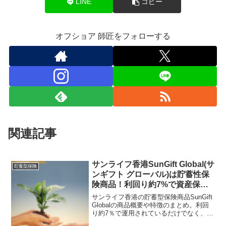
LINE
コピー
オフショア 師匠をフォローする
関連記事
サンライフ香港SunGift Global(サ
貯蓄型保険
ンギフト グローバル)は貯蓄性保
険商品！利回り約7%で資産保全/
資産運用/資産承継可能プランで
サンライフ香港の貯蓄型保険商品SunGift
高評価！
Globalの商品概要や特徴のまとめ。利回
り約7％で運用されているだけでなく、契
約者や被保険者の変更や証券分割も可能