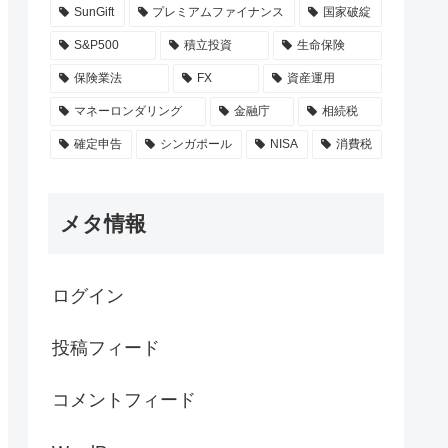
SunGift
プレミアムファイナンス
国家破綻
S&P500
積立投資
生命保険
保険業法
FX
資産運用
マネーロンダリング
金融庁
相続税
確定申告
シンガポール
NISA
消費税
メタ情報
ログイン
投稿フィード
コメントフィード