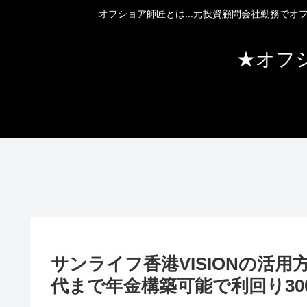
オフショア師匠とは...元投資顧問会社勤務で
★オフ
サンライフ香港VISIONの活用
代まで年金構築可能で利回り3000