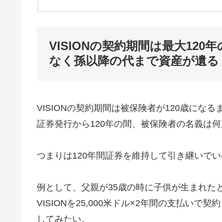
VISIONの契約期間は最大12
なく孫以降の代まで資産が遺る
VISIONの契約期間は被保険者が120歳にな
証券発行から120年の間、被保険者の名義は
つまりは120年間証券を維持して引き継いで
例として、父親が35歳の時に子供が生まれた
VISIONを25,000米ドル×2年間の支払
してみたい。