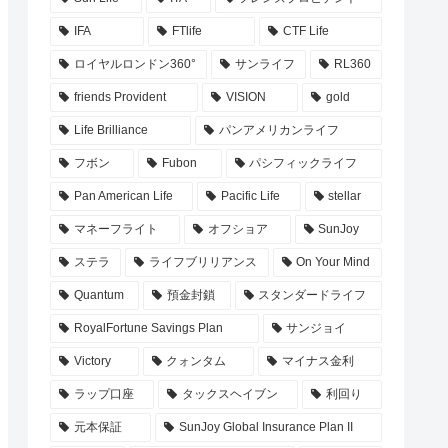
IFA
FTlife
CTF Life
ロイヤルロンドン360°
サンライフ
RL360
friends Provident
VISION
gold
Life Brilliance
パンアメリカンライフ
フボン
Fubon
パシフィックライフ
Pan American Life
Pacific Life
stellar
マネーフライト
オフショア
SunJoy
ステラ
ライフブリリアンス
On Your Mind
Quantum
預金封鎖
スタンダードライフ
RoyalFortune Savings Plan
サンジョイ
Victory
クォンタム
マイナス金利
ラップ口座
タックスヘイブン
利回り
元本保証
SunJoy Global Insurance Plan II