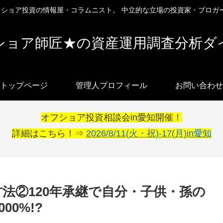
オフショア投資の情報屋・コラムニスト。 中立的な立場の投資家・ブロガ
ショア師匠★の資産運用調査分析ダ
トップページ
管理人プロフィール
お問い合わせ
オフショア投資相談会in愛知開催！
詳細はこちら！⇒
2026/8/11(火・祝)-17(月)in愛知
方法②120年承継で自分・子供・孫の
0%!?