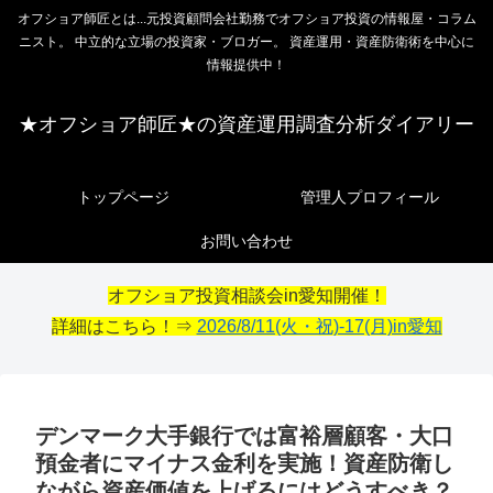
オフショア師匠とは...元投資顧問会社勤務でオフショア投資の情報屋・コラム
ニスト。 中立的な立場の投資家・ブロガー。 資産運用・資産防衛術を中心に
情報提供中！
★オフショア師匠★の資産運用調査分析ダイアリー
トップページ
管理人プロフィール
お問い合わせ
オフショア投資相談会in愛知開催！
詳細はこちら！⇒
2026/8/11(火・祝)-17(月)in愛知
デンマーク大手銀行では富裕層顧客・大口
預金者にマイナス金利を実施！資産防衛し
ながら資産価値を上げるにはどうすべき？