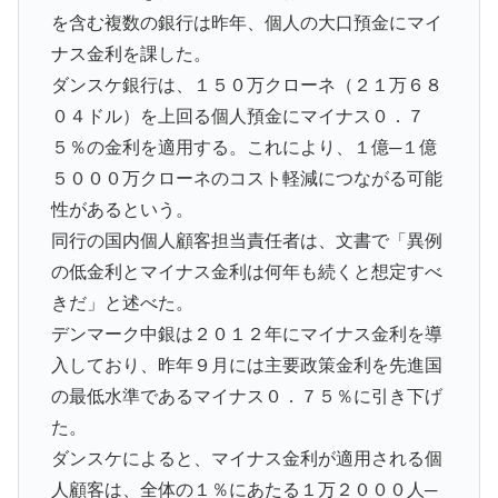
を含む複数の銀行は昨年、個人の大口預金にマイ
ナス金利を課した。
ダンスケ銀行は、１５０万クローネ（２１万６８
０４ドル）を上回る個人預金にマイナス０．７
５％の金利を適用する。これにより、１億─１億
５０００万クローネのコスト軽減につながる可能
性があるという。
同行の国内個人顧客担当責任者は、文書で「異例
の低金利とマイナス金利は何年も続くと想定すべ
きだ」と述べた。
デンマーク中銀は２０１２年にマイナス金利を導
入しており、昨年９月には主要政策金利を先進国
の最低水準であるマイナス０．７５％に引き下げ
た。
ダンスケによると、マイナス金利が適用される個
人顧客は、全体の１％にあたる１万２０００人─