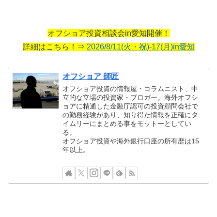
オフショア投資相談会in愛知開催！
詳細はこちら！⇒
2026/8/11(火・祝)-17(月)in愛知
オフショア 師匠
オフショア投資の情報屋・コラムニスト、中
立的な立場の投資家・ブロガー。海外オフシ
ョアに精通した金融庁認可の投資顧問会社で
の勤務経験があり、知り得た情報を正確にタ
イムリーにまとめる事をモットーとしてい
る。
オフショア投資や海外銀行口座の所有歴は15
年以上。