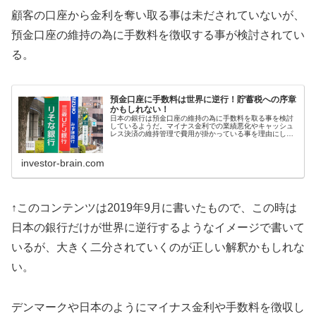
顧客の口座から金利を奪い取る事は未だされていないが、
預金口座の維持の為に手数料を徴収する事が検討されてい
る。
預金口座に手数料は世界に逆行！貯蓄税への序章
かもしれない！
日本の銀行は預金口座の維持の為に手数料を取る事を検討
しているようだ。マイナス金利での業績悪化やキャッシュ
レス決済の維持管理で費用が掛かっている事を理由にして
いるが、世界の動きとは逆行していると感じる。貯蓄税へ
の序章かもしれない。
investor-brain.com
↑このコンテンツは2019年9月に書いたもので、この時は
日本の銀行だけが世界に逆行するようなイメージで書いて
いるが、大きく二分されていくのが正しい解釈かもしれな
い。
デンマークや日本のようにマイナス金利や手数料を徴収し