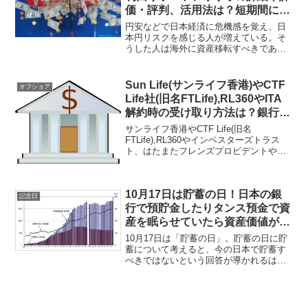
価・評判、活用法は？短期間に資
産移転して解約して着金できる！
円安などで日本経済に危機感を覚え、日
本円リスクを感じる人が増えている。そ
うした人は海外に資産移転すべきであ
る。例えば、インベスターズトラスト社
の確定利回りポートフォリオでは金利が
付き、日本にいながら契約可能な米ドル
Sun Life(サンライフ香港)やCTF
オフショア
建ての金融商品となっている。
Life社(旧名FTLife),RL360やITA
解約時の受け取り方法は？銀行口
座への送金や小切手での対応可
サンライフ香港やCTF Life(旧名
能！
FTLife),RL360やインベスターズトラス
ト、はたまたフレンズプロビデントやス
タンダードライフなどの海外オフショア
金融商品や保険商品の解約時はどのよう
に資産を受け取れる？アフターサポート
10月17日は貯蓄の日！日本の銀
がしっかりしているIFAと契約している事
記念日
が重要！
行で預貯金したりタンス預金で資
産を眠らせていたら資産価値が目
減りするので要注意！
10月17日は「貯蓄の日」。貯蓄の日に貯
蓄について考えると、今の日本で貯蓄す
べきではないという回答が導かれるはず
だ。貯蓄は物価上昇へのリスク対策がで
きないのでお勧めできない。また、日本
国内で貯蓄していると資産価値は目減り
するばかりである。