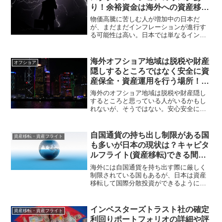
り！余裕資金は海外への資産移転
で資産防衛して自分や家族のお金
物価高騰に苦しむ人が増加中の日本だ
を守れ！
が、まだまだインフレーションが進行す
る可能性は高い。日本では単なるインフ
レではなく、景気後退を伴うスタグフレ
ーションとなる可能性もある。余裕資金
は日本に溜め込まず、早め早めに資産防
海外オフショア地域は脱税や財産
オフショア
衛して資産価値を高めるべきである。
隠しするところではなく安全に資
産保全・資産運用を行う場所！金
融商品を活用して資産移転する人
海外のオフショア地域は脱税や財産隠し
も多い！
するところと思っている人がいるかもし
れないが、そうではない。安心安全に資
産保全・資産運用を行える場所である。
日本に資産を貯め込んでもリスクが溜ま
るばかりなので、海外の金融商品や保険
自国通貨の持ち出し制限がある国
資産移転・資産フライト
商品を活用する人も少なくない。
も多いが日本の現状は？キャピタ
ルフライト(資産移転)できる間に
して資産保全させた方が良いでし
海外には自国通貨を持ち出す際に厳しく
ょう！
制限されている国もあるが、日本は資産
移転して国際分散投資ができるようにな
っている。いつまでこの環境が続くか分
からないので、資産移転や資産保全、国
際分散投資がしたい人は早めの行動をお
インベスターズトラスト社の確定
資産移転・資産フライト
勧めしたい。
利回りポートフォリオの詳細や評