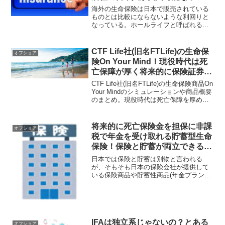
ライフ(Whole Life)プラン！
海外の生命保険は日本で販売されている
ものとは比較にならないような利回りと
なっている。ホールライフと呼ばれる貯
蓄型生命保険で日本居住の日本人を受け
入れているサンライフ香港社の信頼性
や、その生命保険ライフブリリアンスの
CTF Life社(旧名FTLife)の生命保
オフショア
概要について解説してみたい。
険On Your Mind！現役時代は死
亡保障が厚く将来的に保険証券を
担保に融資=非課税で年金受け取
CTF Life社(旧名FTLife)の生命保険商品On
り可能！
Your Mindのシミュレーションや商品概要
のまとめ。現役時代は死亡保障を厚め
に、将来的には保険証券(死亡保険金額)を
担保に融資で資金を引き出せるのが特徴
的な商品。融資なので借り入れとなり、
将来的に死亡保険金を担保に非課
オフショア
課税対象とはならない。
税で年金を受け取れる貯蓄型生命
保険！保険と貯蓄が両立できる香
港CTF Life社(FTLife)のOn Your
日本では保険と貯蓄は別物と言われる
Mind！
が、そもそも日本の保険会社が提供して
いる保険商品や貯蓄性商品(年金プラン
etc)でお勧めできるものはない。一方、香
港などでは保険と貯蓄が両立でき、死亡
保障(保険証券)を担保に非課税で年金を受
け取れる商品も存在する！
IFAは独立系じゃないの？とある
オフショア