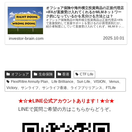
オフショア保険や海外積立投資商品の正規代理店
=IFAが直接受け入れてくれるかMLMネットワー
ク的になっているかを見分ける方法とは？
オフショア保険商品や海外積立投資商品は正規代理店=IFA
で直接契約して直接サポートを受けるのが原理原則だが、
紹介者制度にしていて直接受け入れてくれず、MLM/ネット
ワークビジネス/ねずみ講のようになっているIFAもある。
そうした違いを見分ける方法とは？
2025.10.01
investor-brain.com
オフショア
生命保険
香港
CTF Life
FlexiRitire Annuity Plan、Life Brilliance、Sun Life、VISION、Venus、
Victory、サンライフ、サンライフ香港、ライフブリリアンス、FTLife
★☆★LINE公式アカウントあります！★☆★
LINEで質問ご希望の方はこちらからどうぞ。