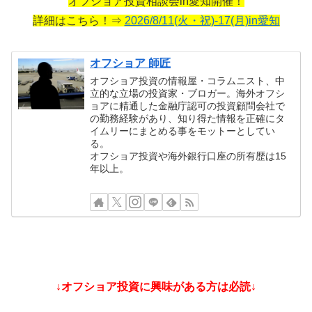
オフショア投資相談会in愛知開催！
詳細はこちら！⇒
2026/8/11(火・祝)-17(月)in愛知
オフショア 師匠
オフショア投資の情報屋・コラムニスト、中
立的な立場の投資家・ブロガー。海外オフシ
ョアに精通した金融庁認可の投資顧問会社で
の勤務経験があり、知り得た情報を正確にタ
イムリーにまとめる事をモットーとしてい
る。
オフショア投資や海外銀行口座の所有歴は15
年以上。
↓オフショア投資に興味がある方は必読↓