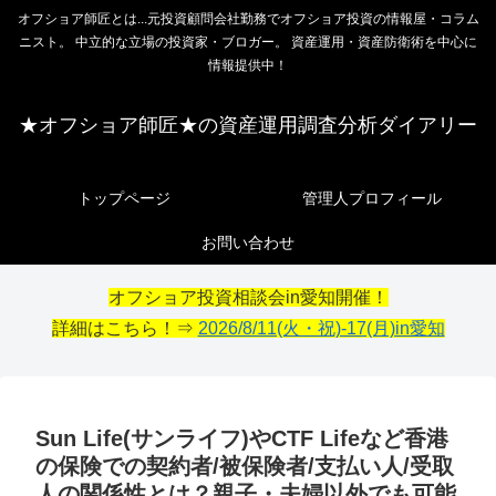
オフショア師匠とは...元投資顧問会社勤務でオフショア投資の情報屋・コラム
ニスト。 中立的な立場の投資家・ブロガー。 資産運用・資産防衛術を中心に
情報提供中！
★オフショア師匠★の資産運用調査分析ダイアリー
トップページ
管理人プロフィール
お問い合わせ
オフショア投資相談会in愛知開催！
詳細はこちら！⇒
2026/8/11(火・祝)-17(月)in愛知
Sun Life(サンライフ)やCTF Lifeなど香港
の保険での契約者/被保険者/支払い人/受取
人の関係性とは？親子・夫婦以外でも可能