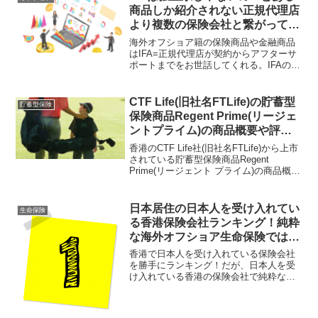
商品しか紹介されない正規代理店
より複数の保険会社と繋がってい
て選択肢が多いところを選択すべ
海外オフショア籍の保険商品や金融商品
し！
はIFA=正規代理店が契約からアフターサ
ポートまでをお世話してくれる。IFAのI
はIndependentの略で独立した立場の意
味。とある商品しか紹介されなかった
り、紹介者と結びついていたら独立とは
CTF Life(旧社名FTLife)の貯蓄型
貯蓄型保険
言えないのでは？
保険商品Regent Prime(リージェ
ントプライム)の商品概要や評
価・評判、口コミは？
香港のCTF Life社(旧社名FTLife)から上市
されている貯蓄型保険商品Regent
Prime(リージェント プライム)の商品概要
まとめ。良い商品ではあるが、正規代理
店(IFA)に相談して、サンライフ香港社や
Fubon社の商品と比較しながら契約商品
日本居住の日本人を受け入れてい
生命保険
を決定していく事をお勧めしたい。
る香港保険会社ランキング！純粋
な海外オフショア生命保険ではサ
ンライフ&CTF Life(旧名FTLife)
香港で日本人を受け入れている保険会社
の2社！
を勝手にランキング！だが、日本人を受
け入れている香港の保険会社で純粋な生
命保険商品を提供している会社はサンラ
イフ香港社とCTF Life社(旧名FTLife)など
数社しかない。日本居住者にとってはと