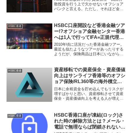
べき！
散投資を行う上で欠かせないオフショア
バンクと言える。ただし、それほど金利
が高い訳でもなく、HSBC香港に余裕資
金を置いているだけでは資産価値はそれ
ほど変わらない。保険商品や金融商品を
HSBC口座開設など香港金融ツア
HSBC香港
活用する事を考えるべきである。
ー!?オフショア金融センター香港
へは1人で行ってIFA=正規代理店
の人にサポートしてもらえば良
2010年頃に活況だった香港金融ツアー。
い！
最近も似たようなツアーがあったりする
ようだが、保険商品は日本にいながら契
約できる為に主な目的は銀行口座開設に
なるだろう。どこかの誰かがやっている
ツアーに参加する事無く、個人で判断し
資産移転での資産保全・資産価値
HSBC香港
て行動する事が重要だ。
向上はサンライフ香港等のオフシ
ョア保険/RL360等の海外積立投
資/HSBC香港の銀行口座の3点セ
日本に余裕資金を貯め込んでもリスクが
ットを推奨！
増すばかりと思い、資産移転させて資産
保全・資産価値向上を考える人が増えて
いるように感じる。保険などの一括投資
商品、積立投資商品、そして海外銀行口
座の3つを活用する事が有用と言える。こ
HSBC香港口座が凍結(ロック)さ
HSBC香港
れらを3点セットと呼ぶ人もいる。
れた時の解除方法とは？メール・
電話で無理ならば閉鎖されないよ
うに有料サポート会社を活用しよ