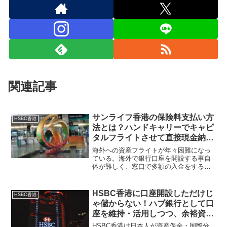
関連記事
サンライフ香港の保険料支払い方
HSBC香港
法とは？ハンドキャリーでキャピ
タルフライトさせて直接現金納付
できるスキームがある！
海外への資産フライトが年々困難になっ
ている。海外で銀行口座を開設する事自
体が難しく、窓口で多額の入金をするに
は出所元の証明が必要。オフショア保険
商品ならクレジットカードの支払いや銀
行間送金が可能で、サンライフ香港のオ
HSBC香港に口座開設しただけじ
HSBC香港
フィスでは制限があるが直接現金納付も
ゃ儲からない！ハブ銀行として口
できる。
座を維持・活用しつつ、余裕資金
は保険や金融商品の契約も検討す
HSBC香港は日本人が資産保全・国際分