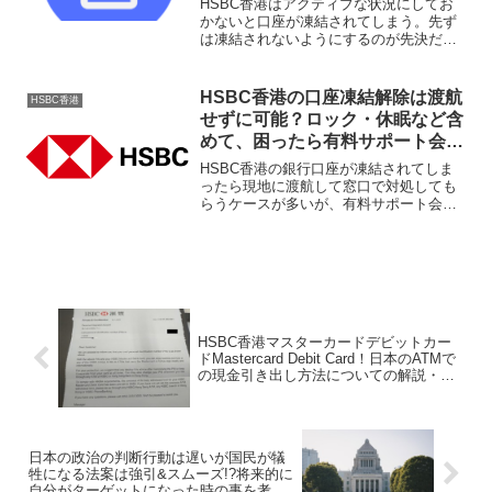
HSBC香港はアクティブな状況にしてお
う！
かないと口座が凍結されてしまう。先ず
は凍結されないようにするのが先決だ
が、凍結されてしまったら窓口まで出向
いて解決しなければならないケースも有
り得る。凍結になったらなったで早めに
HSBC香港の口座凍結解除は渡航
HSBC香港
凍結解除のアクションを取るようにしよ
せずに可能？ロック・休眠など含
う。
めて、困ったら有料サポート会社
に依頼するしかないでしょう！
HSBC香港の銀行口座が凍結されてしま
ったら現地に渡航して窓口で対処しても
らうケースが多いが、有料サポート会社
に頼めば日本にいながら対処してもらえ
るケースもある。凍結させない事が一番
だが、自力で解決困難なら有料サポート
会社にお願いするしかない。
HSBC香港マスターカードデビットカー
ドMastercard Debit Card！日本のATMで
の現金引き出し方法についての解説・ま
とめ！
日本の政治の判断行動は遅いが国民が犠
牲になる法案は強引&スムーズ!?将来的に
自分がターゲットになった時の事を考え