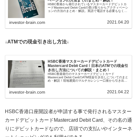
ベーションの方法までのまとめ・解説！
HSBC香港から発行されているマスターカードデビットカ
ードMastercard Debit Cardの受け取りからアクティベーシ
ョンの方法のまとめ・解説。英語で電話する必要もなく、
流れに沿って行っていけば良いので、特に難しい事はな
い。
2021.04.20
investor-brain.com
↓ATMでの現金引き出し方法↓
HSBC香港マスターカードデビットカード
Mastercard Debit Card！日本のATMでの現金引
き出し方法についての解説・まとめ！
HSBC香港発行のマスターカードデビットカード
Mastercard Debit CardのATM現金引き出しについてのまと
め・解説！現地通貨のマルチカレンシー口座から引き出し
できるのが大きなポイント。ATMの操作方法はHSBCの
ATMカードと同様である。
2021.04.22
investor-brain.com
HSBC香港口座開設者が申請する事で発行されるマスター
カードデビットカードMastercard Debit Card、その名の通
りにデビットカードなので、店頭での支払いやインターネ