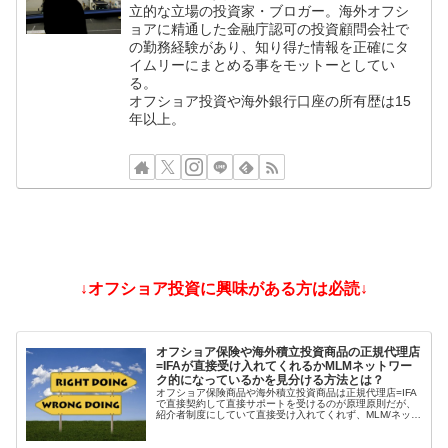
立的な立場の投資家・ブロガー。海外オフシ
ョアに精通した金融庁認可の投資顧問会社で
の勤務経験があり、知り得た情報を正確にタ
イムリーにまとめる事をモットーとしてい
る。
オフショア投資や海外銀行口座の所有歴は15
年以上。
↓オフショア投資に興味がある方は必読↓
オフショア保険や海外積立投資商品の正規代理店
=IFAが直接受け入れてくれるかMLMネットワー
ク的になっているかを見分ける方法とは？
オフショア保険商品や海外積立投資商品は正規代理店=IFA
で直接契約して直接サポートを受けるのが原理原則だが、
紹介者制度にしていて直接受け入れてくれず、MLM/ネット
ワークビジネス/ねずみ講のようになっているIFAもある。
そうした違いを見分ける方法とは？