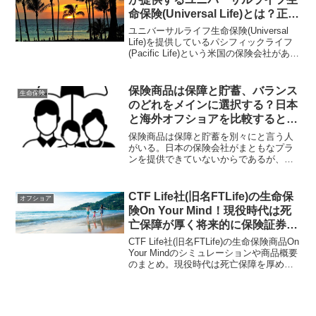
命保険(Universal Life)とは？正規
代理店と調整しながら契約する商
ユニバーサルライフ生命保険(Universal
品！
Life)を提供しているパシフィックライフ
(Pacific Life)という米国の保険会社があ
る。ユニバーサルライフとはどんな生命
保険で、どんな特徴があるのだろうか？
パシフィックライフは日本人でも契約可
保険商品は保障と貯蓄、バランス
生命保険
能なのだろうか？
のどれをメインに選択する？日本
と海外オフショアを比較すると国
内に良いプランがないのは明ら
保険商品は保障と貯蓄を別々にと言う人
か！
がいる。日本の保険会社がまともなプラ
ンを提供できていないからであるが、国
内の商品は保障と貯蓄を各々単独で見て
も契約に値するプランが見当たらない。
海外では保障型、貯蓄型、バランス型と
CTF Life社(旧名FTLife)の生命保
オフショア
充実したラインナップとなっている。
険On Your Mind！現役時代は死
亡保障が厚く将来的に保険証券を
担保に融資=非課税で年金受け取
CTF Life社(旧名FTLife)の生命保険商品On
り可能！
Your Mindのシミュレーションや商品概要
のまとめ。現役時代は死亡保障を厚め
に、将来的には保険証券(死亡保険金額)を
担保に融資で資金を引き出せるのが特徴
的な商品。融資なので借り入れとなり、
課税対象とはならない。