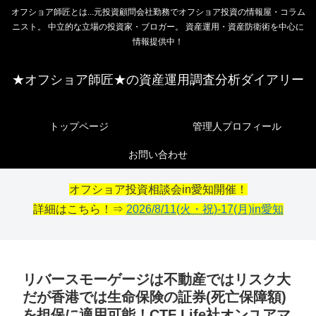
オフショア師匠とは...元投資顧問会社勤務でオフショア投資の情報屋・コラム
ニスト。 中立的な立場の投資家・ブロガー。 資産運用・資産防衛術を中心に
情報提供中！
★オフショア師匠★の資産運用調査分析ダイアリー
トップページ
管理人プロフィール
お問い合わせ
オフショア投資相談会in愛知開催！
詳細はこちら！⇒
2026/8/11(火・祝)-17(月)in愛知
リバースモーゲージは不動産ではリスク大
だが香港では生命保険の証券(死亡保障額)
を担保に適用可能！CTF Life社オンユアマ