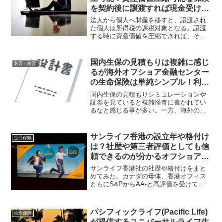
を契約後に譲渡すれば現金受け取
りより個人所得税&贈与税節税の
法人から個人へ財産を移すと、譲渡され
効果大！
た個人は所得税の課税対象となる。譲渡
する時に資産価値を圧縮できれば、その
所得税を減額させられる効果があるが、
それだけでなく、法人側も損金算入でき
るメリットがある。そうした保険がかつ
国内生保の見積もりは複雑に感じ
名言・格言
て日本にあったのだが...
るが海外オフショア金融センター
の生命保険は単純シンプル！利回
りの差も顕著で金融格差・情報格
国内生保の見積もりシミュレーションや
差大！
証券を見ていると複雑怪奇に書かれてい
るなと感じる事が多い。一方、海外の生
命保険の場合、とてもシンプルに考えら
れる。この差はどこからきているのだろ
うか？複雑なものとシンプルなものはど
サンライフ香港の設立年や格付け
生命保険
ちらが良いのだろうか？
は？社歴や第三者評価としても信
頼できるのが分かるオフショア金
融センターの生命保険会社！
サンライフ香港社の社歴や格付けをまと
めてみた。カナダの母体、香港オフィス
ともにS&PからAA-と高評価を受けてい
て、19世紀に設立されている社歴の長い
保険会社で信頼性が高い。国内保険会社
と比較して利回りが大きく異なり、優れ
パシフィックライフ(Pacific Life)
生命保険
た商品特性も併せ持っている。
が提供するユニバーサルライフ生