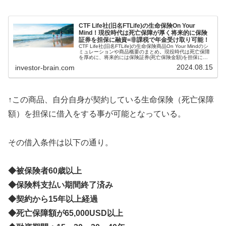
CTF Life社(旧名FTLife)の生命保険On Your
Mind！現役時代は死亡保障が厚く将来的に保険
証券を担保に融資=非課税で年金受け取り可能！
CTF Life社(旧名FTLife)の生命保険商品On Your Mindのシ
ミュレーションや商品概要のまとめ。現役時代は死亡保障
を厚めに、将来的には保険証券(死亡保険金額)を担保に融
資で資金を引き出せるのが特徴的な商品。融資なので借り
2024.08.15
investor-brain.com
入れとなり、課税対象とはならない。
↑この商品、自分自身が契約している生命保険（死亡保障
額）を担保に借入をする事が可能となっている。
その借入条件は以下の通り。
◆被保険者60歳以上
◆保険料支払い期間終了済み
◆契約から15年以上経過
◆死亡保障額が65,000USD以上