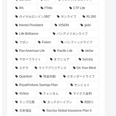
IFA
FTlife
CTF Life
ロイヤルロンドン360°
サンライフ
RL360
friends Provident
VISION
gold
Life Brilliance
パンアメリカンライフ
フボン
Fubon
パシフィックライフ
Pan American Life
Pacific Life
stellar
マネーフライト
オフショア
SunJoy
ステラ
ライフブリリアンス
On Your Mind
Quantum
預金封鎖
スタンダードライフ
RoyalFortune Savings Plan
サンジョイ
Victory
クォンタム
マイナス金利
ラップ口座
タックスヘイブン
利回り
元本保証
SunJoy Global Insurance Plan II