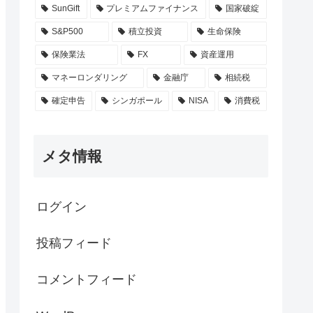
SunGift
プレミアムファイナンス
国家破綻
S&P500
積立投資
生命保険
保険業法
FX
資産運用
マネーロンダリング
金融庁
相続税
確定申告
シンガポール
NISA
消費税
メタ情報
ログイン
投稿フィード
コメントフィード