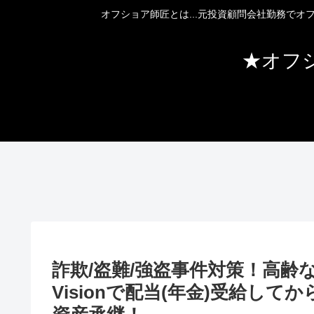
オフショア師匠とは...元投資顧問会社勤務で
★オフ
詐欺/盗難/強盗事件対策！高
Visionで配当(年金)受給し