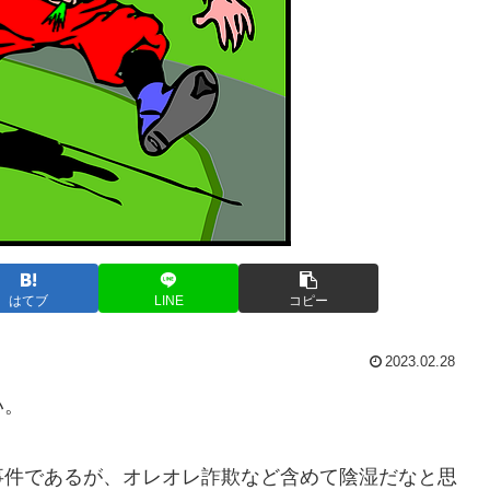
はてブ
LINE
コピー
2023.02.28
い。
事件であるが、オレオレ詐欺など含めて陰湿だなと思