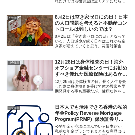
れだけでは老後資金は全くアテにならな
い。国や政府を信用せずに自助努力で将
来資金を構築しなければならないが、国
内の生命保険会社や銀行などの金融機関
8月2日は空き家ゼロにの日！日本
不動産
に頼ってもリターンは少ない。
の人口問題を考えると不動産コン
トロールは難しいのでは？
8月2日は「空き家ゼロにの日」となって
いる。人口減少が続く日本はこれから空
き家が増えていくと思う。災害対策含め
て居住エリアを選択と集中で設定してい
く事が必要ではないかと思うが、行政主
導でやらなければならない問題だろう。
12月28日は身体検査の日！海外
社会保障
オフショア金融センターにお勧め
すべき優れた医療保険はあるか否
か？
12月28日は身体検査の日。長く人生を楽
しむ為に身体検査を受けて体の異常を早
期発見する事も重要だが、健康な体を維
持する為の予防医療を考えた方が良い。
もしもの為に医療保険を探す人もいると
思うが、海外のオフショア金融センター
日本人でも活用できる香港の私的
年金問題
に最適な商品はあるだろうか？
年金Policy Reverse Mortgage
Program(PRMP)=保険証券リバ
ーズモーゲージプログラムとは？
公的年金が崩壊に進んでいる日本だが、
私的な年金プランでもまともな商品はほ