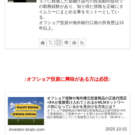
ョアに精通した金融庁認可の投資顧問会社で
の勤務経験があり、知り得た情報を正確にタ
イムリーにまとめる事をモットーとしてい
る。
オフショア投資や海外銀行口座の所有歴は15
年以上。
↓オフショア投資に興味がある方は必読↓
オフショア保険や海外積立投資商品の正規代理店
=IFAが直接受け入れてくれるかMLMネットワー
ク的になっているかを見分ける方法とは？
オフショア保険商品や海外積立投資商品は正規代理店=IFA
で直接契約して直接サポートを受けるのが原理原則だが、
紹介者制度にしていて直接受け入れてくれず、MLM/ネット
ワークビジネス/ねずみ講のようになっているIFAもある。
そうした違いを見分ける方法とは？
2025.10.01
investor-brain.com