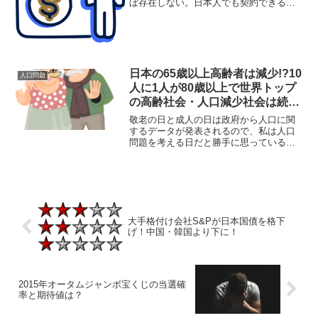
ぼ存在しない。日本人でも契約できる海
外の私的年金を活用すべきだが、香港に
は生命保険の証券(死亡保障額)を担保に年
金を受け取れるスキームあり！この方法
で受け取る年金は非課税だ！
日本の65歳以上高齢者は減少!?10
人口問題
人に1人が80歳以上で世界トップ
の高齢社会・人口減少社会は続く
よいつまでも…
敬老の日と成人の日は政府から人口に関
するデータが発表されるので、私は人口
問題を考える日だと勝手に思っている。
日本は人口減少・少子高齢化が進んでい
て年金や社会保障費の問題が顕在化して
いるが、日本円の価値そのものも下がっ
ている。リスクヘッジをすべきである。
大手格付け会社S&Pが日本国債を格下
げ！中国・韓国より下に！
2015年オータムジャンボ宝くじの当選確
率と期待値は？