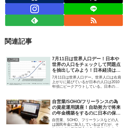
関連記事
7月11日は世界人口デー！日本や
人口問題
世界の人口をチェックして問題点
を抽出してみよう！日本経済は縮
小中で日本円リスクが必要と気付
7月11日は世界人口デー。世界人口は右肩
くはず！
上がりに延びているが日本の人口は2010
年頃にピークアウトしている。日本の場
合、少子高齢化となっているので納税額
の減少・社会保障費の増大など経済・金
融に対するマイナス要素が大きい。
自営業/SOHO/フリーランスの為
年金問題
の資産運用講座！自助努力で将来
の年金構築をするのに日本の保険
会社を頼って大丈夫？
自営業、SOHO、フリーランスなどの人
は国民年金に加入しているはずだが、そ