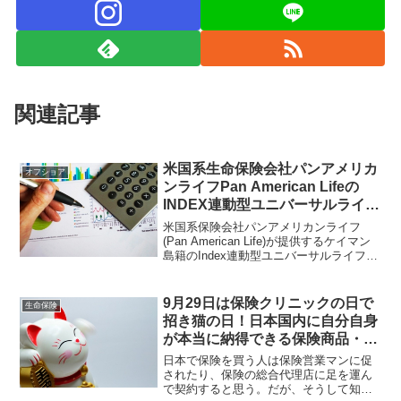
関連記事
米国系生命保険会社パンアメリカ
オフショア
ンライフPan American Lifeの
INDEX連動型ユニバーサルライフ
商品は海外渡航不要で日本国内で
米国系保険会社パンアメリカンライフ
契約可能！
(Pan American Life)が提供するケイマン
島籍のIndex連動型ユニバーサルライフ等
の保険商品をアメリカやケイマン島など
の海外に渡航する事無く、香港で信託を
設定する事によって日本にいながら契約
9月29日は保険クリニックの日で
生命保険
できるスキームがあったりする。
招き猫の日！日本国内に自分自身
が本当に納得できる保険商品・金
融商品はあるでしょうか？
日本で保険を買う人は保険営業マンに促
されたり、保険の総合代理店に足を運ん
で契約すると思う。だが、そうして知っ