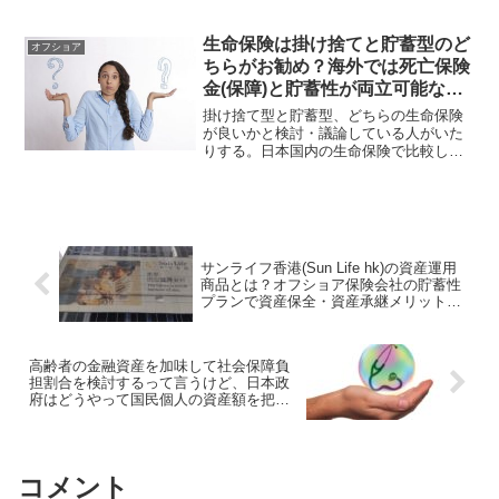
からアフターサポートを担当するので、
日本人の受け入れやサポート実績が豊富
で多くの保険会社の取り扱いがあるIFAを
生命保険は掛け捨てと貯蓄型のど
オフショア
選定する事が重要ポイントと言える。
ちらがお勧め？海外では死亡保険
金(保障)と貯蓄性が両立可能な商
品プランがあり日本との金融格差
掛け捨て型と貯蓄型、どちらの生命保険
大！
が良いかと検討・議論している人がいた
りする。日本国内の生命保険で比較して
いるとどちらも魅力を感じないので結論
が出ない。香港などの海外では日本の掛
け捨て型・貯蓄型のどちらをも凌駕する
ような生命保険が存在する。
サンライフ香港(Sun Life hk)の資産運用
商品とは？オフショア保険会社の貯蓄性
プランで資産保全・資産承継メリットも
あり！
高齢者の金融資産を加味して社会保障負
担割合を検討するって言うけど、日本政
府はどうやって国民個人の資産額を把握
するの？
コメント