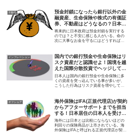
た商品は残念ながら利回りが良くない。
視野を広げて海外の金融商品を知ると、
幸福の招き猫が良い方向に導いてくれる
預金封鎖になったら銀行以外の金
不動産
ことだろう。
融資産、生命保険や株式の有価証
券、不動産はどうなるの？日本国
内に余裕資金を置くのは危険で
将来的に日本政府は預金封鎖を実行する
は？
のでは？と不安に感じる人がいる。命の
次に大事なお金を守るにはどうすればよ
いのだろうか？日本国内の金融資産は資
産税・財産税の対象に成り得るので、海
外の利回りのよい保険商品を活用して資
国内での銀行預金や生命保険はリ
インフレーション
産移転・資産保全をすべきである。
スク資産だと認識せよ！国境を越
えた国際分散投資でヘッジして資
産保全を行い資産価値を高めるべ
日本人は国内の銀行預金や生命保険に多
し！
くの資産を突っ込んでいる事が多いが、
こうした行為はリスク資産を増やしてい
るだけである。インフレに対応できない
からであるが、消費税増税もありインフ
レ対応できないところにお金を置くべき
海外保険はIFA(正規代理店)が契約
オフショア
ではない。
からアフターサポートまでを担当
する！日本居住の日本人を受け入
れている保険会社や商品プランと
海外には日本とは比較にならないほどの
は？
利回りの保険商品が上市されている。海
外保険はIFAと呼ばれる正規代理店が契約