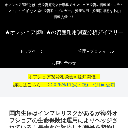
オフショア師匠とは...元投資顧問会社勤務でオフショア投資の情報屋・コラム
ニスト。 中立的な立場の投資家・ブロガー。 資産運用・資産防衛術を中心に
情報提供中！
★オフショア師匠★の資産運用調査分析ダイアリー
トップページ
管理人プロフィール
お問い合わせ
オフショア投資相談会in愛知開催！
詳細はこちら！⇒
2026/8/11(火・祝)-17(月)in愛知
国内生保はインフレリスクがあるが海外オ
フショアの生命保険は運用によりヘッジさ
れている！長生きに対応した商品を契約し