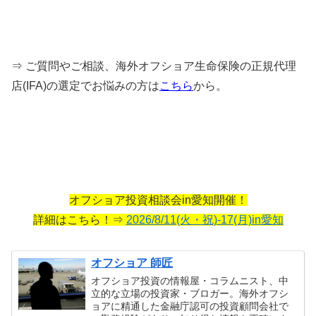
⇒ ご質問やご相談、海外オフショア生命保険の正規代理
店(IFA)の選定でお悩みの方は
こちら
から。
オフショア投資相談会in愛知開催！
詳細はこちら！⇒
2026/8/11(火・祝)-17(月)in愛知
オフショア 師匠
オフショア投資の情報屋・コラムニスト、中
立的な立場の投資家・ブロガー。海外オフシ
ョアに精通した金融庁認可の投資顧問会社で